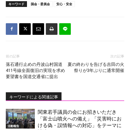
キーワード
国会・委員会
安心・安全
前の記事
次の記事
落石通行止めの丹波山村国道
夏の終わりを告げる吉田の火
411号線全面復旧の実現を求め
祭りが3年ぶりに通常開催
要望書を国道交通省に提出
キーワードによる関連記事
関東若手議員の会にお招きいただき
「富士山噴火への備え」「災害時にお
ける偽・誤情報への対応」をテーマに
活動報告