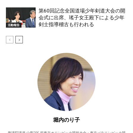
第60回記念全国道場少年剣道大会の開
会式に出席、瑤子女王殿下による少年
剣士指導稽古も行われる
活動報告
堀内のり子
衆議院議員 山梨2区 前東京オリンピック競技大会・東京パラリンピック競