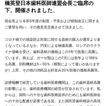
橋英登日本歯科医師連盟会長ご臨席の
下、開催されました
。
両会長より令和5年度の制度・予算および税制改正に関する
ご要望を伺い、その後意見交換させて頂きました。
コロナ禍での感染防止対策に関する器材の購入が通常より多
くなっているさなか、円安による物価高騰、ロシアのウクラ
イナ侵略を受け、歯科器材の価格はこの1年で急激に高騰し
ています。例えば、ガーゼ類はこの7月には前年より189％
も高騰、切削機材は5～50％（種類によって違いがあります
が）上昇、その他の消耗品も軒並み20％前後の価格高騰等。
診療報酬で経営している歯科医療機関は、この歯科器材高騰
の影響により、歯科医療機関の経営が圧迫されています。私
からは、国民への十分な歯科医療提供のためにも歯科医師会
への十分な配慮が必要である旨、また国民皆歯科検診の具現