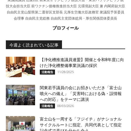
技大会担当大臣 前ワクチン接種推進担当大臣 元環境副大臣 兼 内閣府副大臣
自由民主党山梨県第二選挙区支部長 元厚生労働大臣政務官 衆議院予算委員
会理事 自由民主党総務 自由民主党団体総局・厚生関係団体委員長
プロフィール
今週よく読まれている記事
【浄化槽推進議員連盟】開催と令和8年度に向
けた浄化槽整備事業決議の採択
11/28/2025
活動報告
関東若手議員の会にお招きいただき「富士山
噴火への備え」「災害時における偽・誤情報
への対応」をテーマに講演
08/03/2026
活動報告
富士山を一周する「フジイチ」がナショナル
サイクルルートに指定、共同代表として指定
記念式で喜びを分かち合う