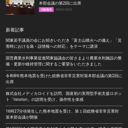
本部会議の第2回に出席
08/03/2026
活動報告
新着記事
関東若手議員の会にお招きいただき「富士山噴火への備え」「災
害時における偽・誤情報への対応」をテーマに講演
国営農業水利事業促進関東協議会の皆さまより農業水利施設の整
備・更新や維持管理に関するご要望をいただきました
令和8年熊本地震を受けた総務省非常災害対策本部会議の第2回に
出席
株式会社メディカロイドを訪問、国産初の実用型手術支援ロボッ
ト「hinotori」の説明を受け、操作性を体感
16時27分頃発生した熊本地震を受け、第１回総務省非常災害対
策本部会議が開催