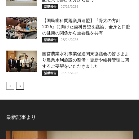
07/29/2026
活動報告
【国民歯科問題議員連盟】『骨太の方針
2026』に向けた歯科要望を議論、全身と口腔
の健康の関係から重要性を共有
05/24/2026
活動報告
国営農業水利事業促進関東協議会の皆さまよ
り農業水利施設の整備・更新や維持管理に関
するご要望をいただきました
08/03/2026
活動報告
最新記事より