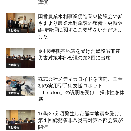
講演
国営農業水利事業促進関東協議会の皆
さまより農業水利施設の整備・更新や
維持管理に関するご要望をいただきま
活動報告
した
令和8年熊本地震を受けた総務省非常
災害対策本部会議の第2回に出席
活動報告
株式会社メディカロイドを訪問、国産
初の実用型手術支援ロボット
「hinotori」の説明を受け、操作性を体
活動報告
感
16時27分頃発生した熊本地震を受け、
第１回総務省非常災害対策本部会議が
開催
活動報告