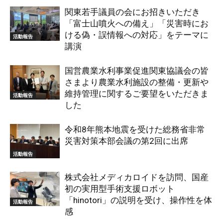
関東若手議員の会にお招きいただき
「富士山噴火への備え」「災害時にお
ける偽・誤情報への対応」をテーマに
活動報告
講演
国営農業水利事業促進関東協議会の皆
さまより農業水利施設の整備・更新や
維持管理に関するご要望をいただきま
活動報告
した
令和8年熊本地震を受けた総務省非常
災害対策本部会議の第2回に出席
活動報告
株式会社メディカロイドを訪問、国産
初の実用型手術支援ロボット
「hinotori」の説明を受け、操作性を体
活動報告
感