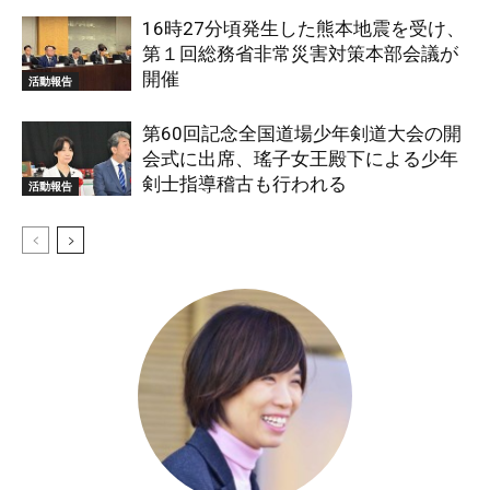
16時27分頃発生した熊本地震を受け、
第１回総務省非常災害対策本部会議が
開催
活動報告
第60回記念全国道場少年剣道大会の開
会式に出席、瑤子女王殿下による少年
剣士指導稽古も行われる
活動報告