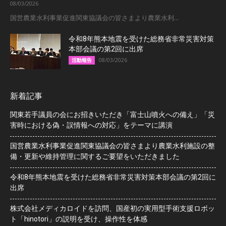
08/03/2026
国営農業水利事業促進関東協議会の皆さまより農業水利...
令和8年熊本地震を受けた総務省非常災害対策
本部会議の第2回に出席
08/03/2026
活動報告
新着記事
関東若手議員の会にお招きいただき「富士山噴火への備え」「災
害時における偽・誤情報への対応」をテーマに講演
国営農業水利事業促進関東協議会の皆さまより農業水利施設の整
備・更新や維持管理に関するご要望をいただきました
令和8年熊本地震を受けた総務省非常災害対策本部会議の第2回に
出席
株式会社メディカロイドを訪問、国産初の実用型手術支援ロボッ
ト「hinotori」の説明を受け、操作性を体感