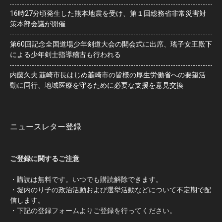
16時27分頃発生した熊本地震を受け、第１回総務省非常災害対
策本部会議が開催
第60回記念全国道場少年剣道大会の開会式に出席、瑤子女王殿下
による少年剣士指導稽古も行われる
内藤久夫 韮崎市長はじめ韮崎市の皆様の厚生労働省への要望活
動に同行、地域医療を守るために必要な支援を意見交換
ニュースレター登録
ご登録に関するご注意
・購読は無料です。いつでも購読解除できます。
・堀内のり子の政治活動および選挙活動などについて不定期で配
信します。
・下記の登録フォームよりご登録を行ってください。