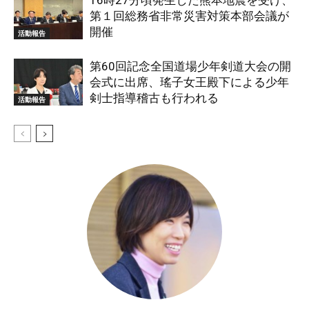
16時27分頃発生した熊本地震を受け、
第１回総務省非常災害対策本部会議が
開催
活動報告
第60回記念全国道場少年剣道大会の開
会式に出席、瑤子女王殿下による少年
剣士指導稽古も行われる
活動報告