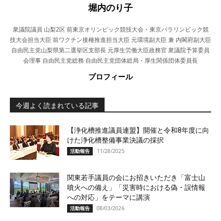
堀内のり子
衆議院議員 山梨2区 前東京オリンピック競技大会・東京パラリンピック競
技大会担当大臣 前ワクチン接種推進担当大臣 元環境副大臣 兼 内閣府副大臣
自由民主党山梨県第二選挙区支部長 元厚生労働大臣政務官 衆議院予算委員
会理事 自由民主党総務 自由民主党団体総局・厚生関係団体委員長
プロフィール
今週よく読まれている記事
【浄化槽推進議員連盟】開催と令和8年度に向
けた浄化槽整備事業決議の採択
11/28/2025
活動報告
関東若手議員の会にお招きいただき「富士山
噴火への備え」「災害時における偽・誤情報
への対応」をテーマに講演
08/03/2026
活動報告