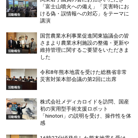
「富士山噴火への備え」「災害時にお
ける偽・誤情報への対応」をテーマに
活動報告
講演
国営農業水利事業促進関東協議会の皆
さまより農業水利施設の整備・更新や
維持管理に関するご要望をいただきま
活動報告
した
令和8年熊本地震を受けた総務省非常
災害対策本部会議の第2回に出席
活動報告
株式会社メディカロイドを訪問、国産
初の実用型手術支援ロボット
「hinotori」の説明を受け、操作性を体
活動報告
感