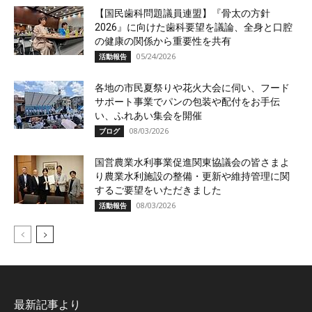
【国民歯科問題議員連盟】『骨太の方針
2026』に向けた歯科要望を議論、全身と口腔
の健康の関係から重要性を共有
05/24/2026
活動報告
各地の市民夏祭りや花火大会に伺い、フード
サポート事業でパンの包装や配付をお手伝
い、ふれあい集会を開催
08/03/2026
ブログ
国営農業水利事業促進関東協議会の皆さまよ
り農業水利施設の整備・更新や維持管理に関
するご要望をいただきました
08/03/2026
活動報告
最新記事より