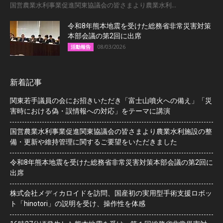
国営農業水利事業促進関東協議会の皆さまより農業水利...
令和8年熊本地震を受けた総務省非常災害対策
本部会議の第2回に出席
08/03/2026
活動報告
新着記事
関東若手議員の会にお招きいただき「富士山噴火への備え」「災
害時における偽・誤情報への対応」をテーマに講演
国営農業水利事業促進関東協議会の皆さまより農業水利施設の整
備・更新や維持管理に関するご要望をいただきました
令和8年熊本地震を受けた総務省非常災害対策本部会議の第2回に
出席
株式会社メディカロイドを訪問、国産初の実用型手術支援ロボッ
ト「hinotori」の説明を受け、操作性を体感