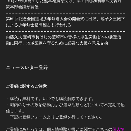
16時27分頃発生した熊本地震を受け、第１回総務省非常災害対
策本部会議が開催
第60回記念全国道場少年剣道大会の開会式に出席、瑤子女王殿下
による少年剣士指導稽古も行われる
内藤久夫 韮崎市長はじめ韮崎市の皆様の厚生労働省への要望活
動に同行、地域医療を守るために必要な支援を意見交換
ニュースレター登録
ご登録に関するご注意
・購読は無料です。いつでも購読解除できます。
・堀内のり子の政治活動および選挙活動などについて不定期で配
信します。
・下記の登録フォームよりご登録を行ってください。
ご登録にあたっては、個人情報取り扱いに関するこちらの
個人情