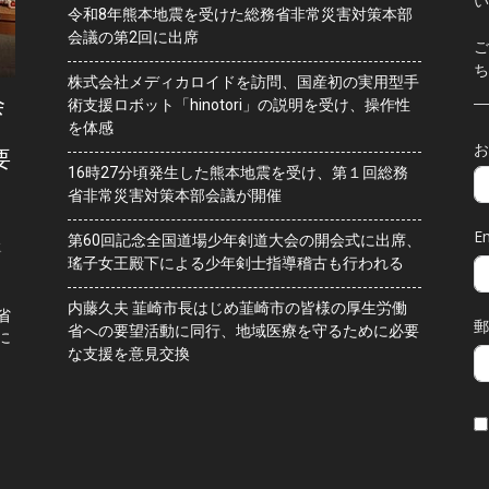
い
令和8年熊本地震を受けた総務省非常災害対策本部
会議の第2回に出席
ご
ち
株式会社メディカロイドを訪問、国産初の実用型手
会
術支援ロボット「hinotori」の説明を受け、操作性
を体感
お
要
16時27分頃発生した熊本地震を受け、第１回総務
省非常災害対策本部会議が開催
Em
第60回記念全国道場少年剣道大会の開会式に出席、
水
瑤子女王殿下による少年剣士指導稽古も行われる
内藤久夫 韮崎市長はじめ韮崎市の皆様の厚生労働
省
郵
省への要望活動に同行、地域医療を守るために必要
に
な支援を意見交換