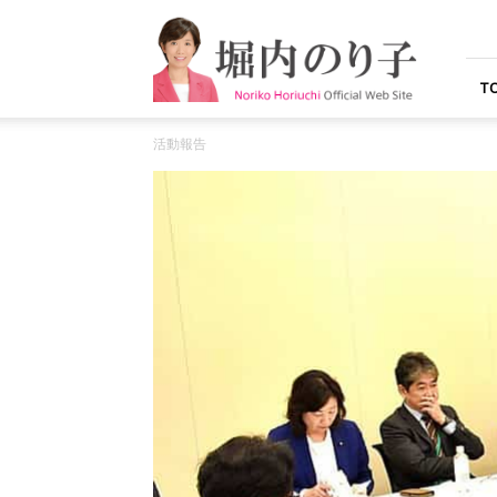
堀
内
の
り
T
子
オ
活動報告
フ
ィ
シ
ャ
ル
ウ
ェ
ブ
サ
イ
ト