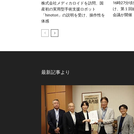
16時27分
株式会社メディカロイドを訪問、国
け、第１回
産初の実用型手術支援ロボット
会議が開催
「hinotori」の説明を受け、操作性を
体感
最新記事より