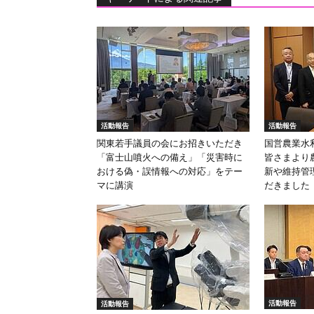
活動報告
活動報告
関東若手議員の会にお招きいただき
国営農業水
「富士山噴火への備え」「災害時に
皆さまより
おける偽・誤情報への対応」をテー
新や維持管
マに講演
だきました
活動報告
活動報告