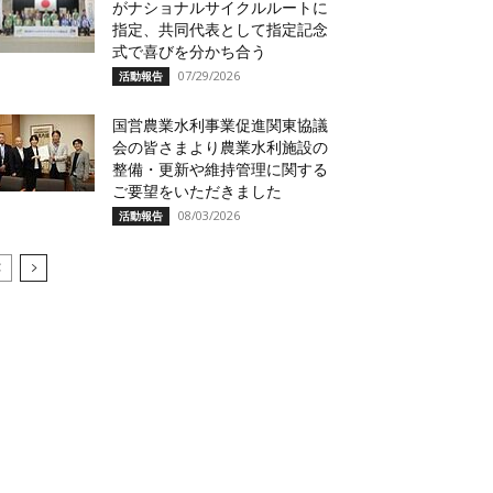
がナショナルサイクルルートに
指定、共同代表として指定記念
式で喜びを分かち合う
07/29/2026
活動報告
国営農業水利事業促進関東協議
会の皆さまより農業水利施設の
整備・更新や維持管理に関する
ご要望をいただきました
08/03/2026
活動報告