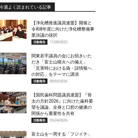
今週よく読まれている記事
【浄化槽推進議員連盟】開催と
令和8年度に向けた浄化槽整備事
業決議の採択
11/28/2025
活動報告
関東若手議員の会にお招きいた
だき「富士山噴火への備え」
「災害時における偽・誤情報へ
の対応」をテーマに講演
08/03/2026
活動報告
【国民歯科問題議員連盟】『骨
太の方針2026』に向けた歯科要
望を議論、全身と口腔の健康の
関係から重要性を共有
05/24/2026
活動報告
富士山を一周する「フジイチ」