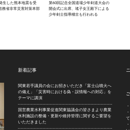
頃発生した熊本地震を受
第60回記念全国道場少年剣道大会の
総務省非常災害対策本部
開会式に出席、瑤子女王殿下による
少年剣士指導稽古も行われる
新着記事
関東若手議員の会にお招きいただき「富士山噴火へ
の備え」「災害時における偽・誤情報への対応」を
ご
テーマに講演
・
国営農業水利事業促進関東協議会の皆さまより農業
・
水利施設の整備・更新や維持管理に関するご要望を
て
いただきました
・