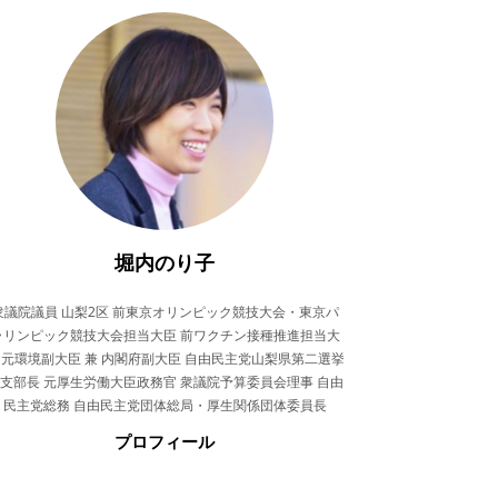
堀内のり子
衆議院議員 山梨2区 前東京オリンピック競技大会・東京パ
ラリンピック競技大会担当大臣 前ワクチン接種推進担当大
 元環境副大臣 兼 内閣府副大臣 自由民主党山梨県第二選挙
支部長 元厚生労働大臣政務官 衆議院予算委員会理事 自由
民主党総務 自由民主党団体総局・厚生関係団体委員長
プロフィール