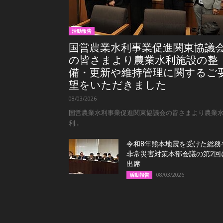
活動報告
国営農業水利事業促進関東協議
の皆さまより農業水利施設の整
備・更新や維持管理に関するご
望をいただきました
08/03/2026
国営農業水利事業促進関東協議会の皆さまより農業
利...
令和8年熊本地震を受けた総務
非常災害対策本部会議の第2回
出席
08/03/2026
活動報告