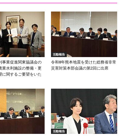
活動報告
利事業促進関東協議会の
令和8年熊本地震を受けた総務省非常
農業水利施設の整備・更
災害対策本部会議の第2回に出席
理に関するご要望をいた
活動報告