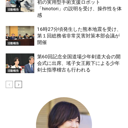
初の実用型手術支援ロボット
「hinotori」の説明を受け、操作性を体
活動報告
感
16時27分頃発生した熊本地震を受け、
第１回総務省非常災害対策本部会議が
開催
活動報告
第60回記念全国道場少年剣道大会の開
会式に出席、瑤子女王殿下による少年
剣士指導稽古も行われる
活動報告