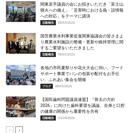
関東若手議員の会にお招きいただき「富士山
噴火への備え」「災害時における偽・誤情報
への対応」をテーマに講演
08/03/2026
活動報告
国営農業水利事業促進関東協議会の皆さまよ
り農業水利施設の整備・更新や維持管理に関
するご要望をいただきました
08/03/2026
活動報告
各地の市民夏祭りや花火大会に伺い、フード
サポート事業でパンの包装や配付をお手伝
い、ふれあい集会を開催
08/03/2026
ブログ
【国民歯科問題議員連盟】『骨太の方針
2026』に向けた歯科要望を議論、全身と口腔
の健康の関係から重要性を共有
05/24/2026
活動報告