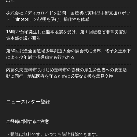
出席
株式会社メディカロイドを訪問、国産初の実用型手術支援ロボッ
ト「hinotori」の説明を受け、操作性を体感
16時27分頃発生した熊本地震を受け、第１回総務省非常災害対
策本部会議が開催
第60回記念全国道場少年剣道大会の開会式に出席、瑤子女王殿下
による少年剣士指導稽古も行われる
内藤久夫 韮崎市長はじめ韮崎市の皆様の厚生労働省への要望活
動に同行、地域医療を守るために必要な支援を意見交換
ニュースレター登録
ご登録に関するご注意
・購読は無料です。いつでも購読解除できます。