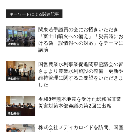
キーワードによる関連記事
関東若手議員の会にお招きいただき
「富士山噴火への備え」「災害時にお
ける偽・誤情報への対応」をテーマに
活動報告
講演
国営農業水利事業促進関東協議会の皆
さまより農業水利施設の整備・更新や
維持管理に関するご要望をいただきま
活動報告
した
令和8年熊本地震を受けた総務省非常
災害対策本部会議の第2回に出席
活動報告
株式会社メディカロイドを訪問、国産