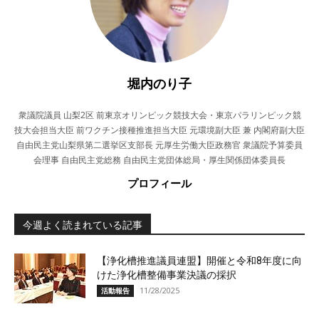
堀内のり子
衆議院議員 山梨2区 前東京オリンピック競技大会・東京パラリンピック競
技大会担当大臣 前ワクチン接種推進担当大臣 元環境副大臣 兼 内閣府副大臣
自由民主党山梨県第二選挙区支部長 元厚生労働大臣政務官 衆議院予算委員
会理事 自由民主党総務 自由民主党団体総局・厚生関係団体委員長
プロフィール
今週よく読まれている記事
【浄化槽推進議員連盟】開催と令和8年度に向
けた浄化槽整備事業決議の採択
11/28/2025
活動報告