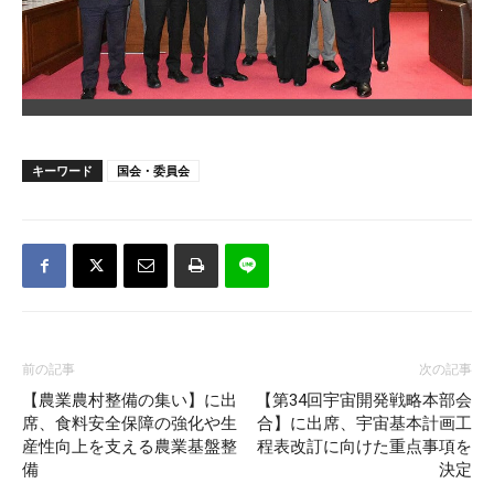
キーワード
国会・委員会
前の記事
次の記事
【農業農村整備の集い】に出
【第34回宇宙開発戦略本部会
席、食料安全保障の強化や生
合】に出席、宇宙基本計画工
産性向上を支える農業基盤整
程表改訂に向けた重点事項を
備
決定