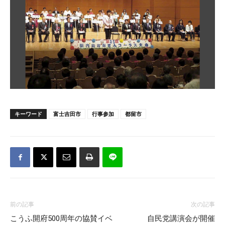
キーワード
富士吉田市
行事参加
都留市
前の記事
次の記事
こうふ開府500周年の協賛イベ
自民党講演会が開催