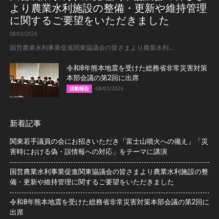
より農業水利施設の整備・更新や維持管理
に関するご要望をいただきました
08/03/2026
国営農業水利事業促進関東協議会の皆さまより農業水利...
令和8年熊本地震を受けた総務省非常災害対策
本部会議の第2回に出席
08/03/2026
活動報告
新着記事
関東若手議員の会にお招きいただき「富士山噴火への備え」「災
害時における偽・誤情報への対応」をテーマに講演
国営農業水利事業促進関東協議会の皆さまより農業水利施設の整
備・更新や維持管理に関するご要望をいただきました
令和8年熊本地震を受けた総務省非常災害対策本部会議の第2回に
出席