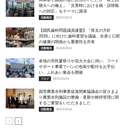
噴火への備え」「災害時における偽・誤情報
への対応」をテーマに講演
08/03/2026
活動報告
【国民歯科問題議員連盟】『骨太の方針
2026』に向けた歯科要望を議論、全身と口腔
の健康の関係から重要性を共有
05/24/2026
活動報告
各地の市民夏祭りや花火大会に伺い、フード
サポート事業でパンの包装や配付をお手伝
い、ふれあい集会を開催
08/03/2026
ブログ
国営農業水利事業促進関東協議会の皆さまよ
り農業水利施設の整備・更新や維持管理に関
するご要望をいただきました
08/03/2026
活動報告