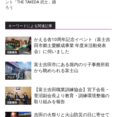
ント「THE TAKEDA 武士」踊
ろう
キーワードによる関連記事
かえる舎10周年記念イベント（富士吉
田市郷土愛醸成事業 年度末活動発表
会）に伺いました
活動報告
富士吉田市にある堀内のり子事務所前
から眺められる富士山
ブログ
【富士吉田職業訓練協会】宮下会長・
萱沼副会長より教育・訓練環境整備の
取り組みを報告
活動報告
吉田の火祭りと火山防災の日に寄せて