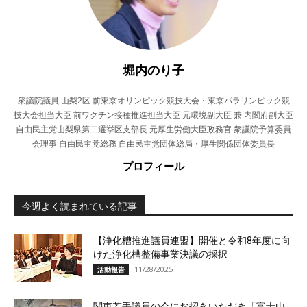
堀内のり子
衆議院議員 山梨2区 前東京オリンピック競技大会・東京パラリンピック競
技大会担当大臣 前ワクチン接種推進担当大臣 元環境副大臣 兼 内閣府副大臣
自由民主党山梨県第二選挙区支部長 元厚生労働大臣政務官 衆議院予算委員
会理事 自由民主党総務 自由民主党団体総局・厚生関係団体委員長
プロフィール
今週よく読まれている記事
【浄化槽推進議員連盟】開催と令和8年度に向
けた浄化槽整備事業決議の採択
11/28/2025
活動報告
関東若手議員の会にお招きいただき「富士山