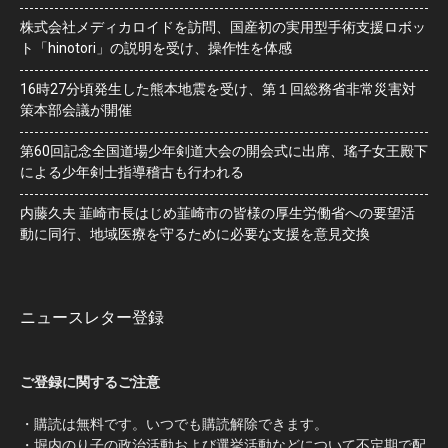
株式会社メディカロイドを訪問、国産初の実用型手術支援ロボッ
ト「hinotori」の説明を受け、操作性を体感
16時27分頃発生した熊本地震を受け、第１回総務省非常災害対
策本部会議が開催
第60回記念全国道場少年剣道大会の開会式に出席、瑤子女王殿下
による少年剣士指導稽古も行われる
内藤久夫 韮崎市長はじめ韮崎市の皆様の厚生労働省への要望活
動に同行、地域医療を守るために必要な支援を意見交換
ニュースレター登録
ご登録に関するご注意
・購読は無料です。いつでも購読解除できます。
・堀内のり子の政治活動および選挙活動などについて不定期で配