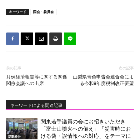
キーワード
国会・委員会
前の記事
次の記事
月例経済報告等に関する関係
山梨県青色申告会連合会によ
閣僚会議への出席
る令和8年度税制改正要望
キーワードによる関連記事
関東若手議員の会にお招きいただき
「富士山噴火への備え」「災害時にお
ける偽・誤情報への対応」をテーマに
活動報告