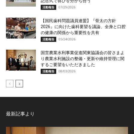
記念式で喜びを分かち合う
07/29/2026
活動報告
【国民歯科問題議員連盟】『骨太の方針
2026』に向けた歯科要望を議論、全身と口腔
の健康の関係から重要性を共有
05/24/2026
活動報告
国営農業水利事業促進関東協議会の皆さまよ
り農業水利施設の整備・更新や維持管理に関
するご要望をいただきました
08/03/2026
活動報告
最新記事より