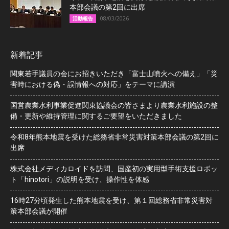
本部会議の第2回に出席
08/03/2026
活動報告
新着記事
関東若手議員の会にお招きいただき「富士山噴火への備え」「災
害時における偽・誤情報への対応」をテーマに講演
国営農業水利事業促進関東協議会の皆さまより農業水利施設の整
備・更新や維持管理に関するご要望をいただきました
令和8年熊本地震を受けた総務省非常災害対策本部会議の第2回に
出席
株式会社メディカロイドを訪問、国産初の実用型手術支援ロボッ
ト「hinotori」の説明を受け、操作性を体感
16時27分頃発生した熊本地震を受け、第１回総務省非常災害対
策本部会議が開催