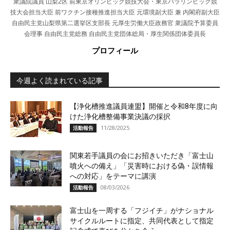
衆議院議員 山梨2区 前東京オリンピック競技大会・東京パラリンピック競
技大会担当大臣 前ワクチン接種推進担当大臣 元環境副大臣 兼 内閣府副大臣
自由民主党山梨県第二選挙区支部長 元厚生労働大臣政務官 衆議院予算委員
会理事 自由民主党総務 自由民主党団体総局・厚生関係団体委員長
プロフィール
今週よく読まれている記事
【浄化槽推進議員連盟】開催と令和8年度に向
けた浄化槽整備事業決議の採択
11/28/2025
活動報告
関東若手議員の会にお招きいただき「富士山
噴火への備え」「災害時における偽・誤情報
への対応」をテーマに講演
08/03/2026
活動報告
富士山を一周する「フジイチ」がナショナル
サイクルルートに指定、共同代表として指定