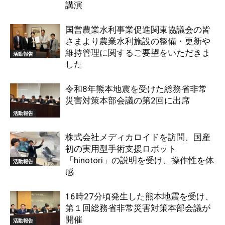
講演
国営農業水利事業促進関東協議会の皆
さまより農業水利施設の整備・更新や
維持管理に関するご要望をいただきま
活動報告
した
令和8年熊本地震を受けた総務省非常
災害対策本部会議の第2回に出席
活動報告
株式会社メディカロイドを訪問、国産
初の実用型手術支援ロボット
「hinotori」の説明を受け、操作性を体
活動報告
感
16時27分頃発生した熊本地震を受け、
第１回総務省非常災害対策本部会議が
開催
活動報告