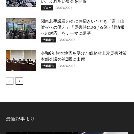
い、ふれあい集会を開催
08/03/2026
ブログ
関東若手議員の会にお招きいただき「富士山
噴火への備え」「災害時における偽・誤情報
への対応」をテーマに講演
08/03/2026
活動報告
令和8年熊本地震を受けた総務省非常災害対策
本部会議の第2回に出席
08/03/2026
活動報告
最新記事より