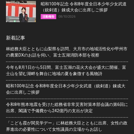
昭和100年記念 令和8年度全日本少年少女武道
（銃剣道）錬成大会に出席しご挨拶
08/10/2026
活動報告
新着記事
林総務大臣とともに山梨県を訪問、大月市の地域活性化や甲州市
の農業DXのお話を伺い、富士五湖消防本部を視察
今年も8月1日から5日間、富士五湖の花火大会が盛大に開催、富
士山を望む湖畔を舞台に地域の夏を象徴する風物詩
昭和100年記念 令和8年度全日本少年少女武道（銃剣道）錬成大
会に出席しご挨拶
令和8年熊本地震を受けた総務省非常災害対策本部会議の第6回に
出席、閣議で予備費から242億円の支出が決定
「こども霞が関見学デー」に林総務大臣とともに出席、女性の政
界進出の必要性について女性議員の立場からお話し