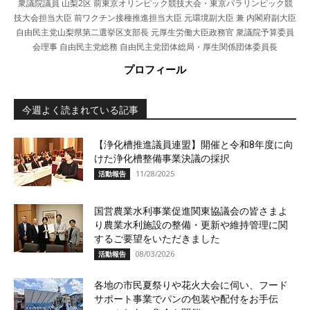
衆議院議員 山梨2区 前東京オリンピック競技大会・東京パラリンピック競
技大会担当大臣 前ワクチン接種推進担当大臣 元環境副大臣 兼 内閣府副大臣
自由民主党山梨県第二選挙区支部長 元厚生労働大臣政務官 衆議院予算委員
会理事 自由民主党総務 自由民主党団体総局・厚生関係団体委員長
プロフィール
今週よく読まれている記事
【浄化槽推進議員連盟】開催と令和8年度に向
けた浄化槽整備事業決議の採択
11/28/2025
活動報告
国営農業水利事業促進関東協議会の皆さまよ
り農業水利施設の整備・更新や維持管理に関
するご要望をいただきました
08/03/2026
活動報告
各地の市民夏祭りや花火大会に伺い、フード
サポート事業でパンの包装や配付をお手伝