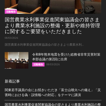
活動報告
国営農業水利事業促進関東協議会の皆さま
より農業水利施設の整備・更新や維持管理
に関するご要望をいただきました
08/03/2026
国営農業水利事業促進関東協議会の皆さまより農業水利...
令和8年熊本地震を受けた総務省非常災害対策
本部会議の第2回に出席
08/03/2026
活動報告
新着記事
関東若手議員の会にお招きいただき「富士山噴火への備え」「災
害時における偽・誤情報への対応」をテーマに講演
国営農業水利事業促進関東協議会の皆さまより農業水利施設の整