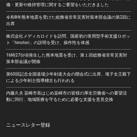
備・更新や維持管理に関するご要望をいただきました
令和8年熊本地震を受けた総務省非常災害対策本部会議の第2回に
出席
株式会社メディカロイドを訪問、国産初の実用型手術支援ロボッ
ト「hinotori」の説明を受け、操作性を体感
16時27分頃発生した熊本地震を受け、第１回総務省非常災害対
策本部会議が開催
第60回記念全国道場少年剣道大会の開会式に出席、瑤子女王殿下
による少年剣士指導稽古も行われる
内藤久夫 韮崎市長はじめ韮崎市の皆様の厚生労働省への要望活
動に同行、地域医療を守るために必要な支援を意見交換
ニュースレター登録