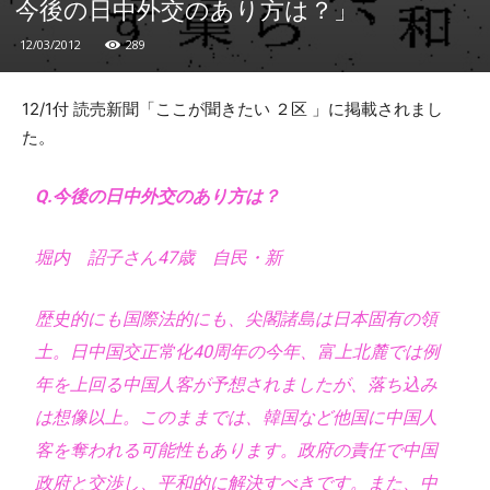
今後の日中外交のあり方は？」
12/03/2012
289
12/1付 読売新聞「ここが聞きたい ２区 」に掲載されまし
た。
Q.今後の日中外交のあり方は？
堀内 詔子さん47歳 自民・新
歴史的にも国際法的にも、尖閣諸島は日本固有の領
土。日中国交正常化40周年の今年、富上北麓では例
年を上回る中国人客が予想されましたが、落ち込み
は想像以上。このままでは、韓国など他国に中国人
客を奪われる可能性もあります。政府の責任で中国
政府と交渉し、平和的に解決すべきです。また、中