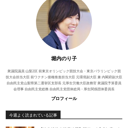
堀内のり子
衆議院議員 山梨2区 前東京オリンピック競技大会・東京パラリンピック競
技大会担当大臣 前ワクチン接種推進担当大臣 元環境副大臣 兼 内閣府副大臣
自由民主党山梨県第二選挙区支部長 元厚生労働大臣政務官 衆議院予算委員
会理事 自由民主党総務 自由民主党団体総局・厚生関係団体委員長
プロフィール
今週よく読まれている記事