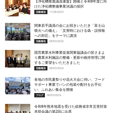
【浄化槽推進議員連盟】開催と令和8年度に向
けた浄化槽整備事業決議の採択
11/28/2025
活動報告
関東若手議員の会にお招きいただき「富士山
噴火への備え」「災害時における偽・誤情報
への対応」をテーマに講演
08/03/2026
活動報告
国営農業水利事業促進関東協議会の皆さまよ
り農業水利施設の整備・更新や維持管理に関
するご要望をいただきました
08/03/2026
活動報告
各地の市民夏祭りや花火大会に伺い、フード
サポート事業でパンの包装や配付をお手伝
い、ふれあい集会を開催
08/03/2026
ブログ
令和8年熊本地震を受けた総務省非常災害対策
本部会議の第2回に出席