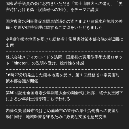
関東若手議員の会にお招きいただき「富士山噴火への備え」「災
害時における偽・誤情報への対応」をテーマに講演
国営農業水利事業促進関東協議会の皆さまより農業水利施設の整
備・更新や維持管理に関するご要望をいただきました
令和8年熊本地震を受けた総務省非常災害対策本部会議の第2回に
出席
株式会社メディカロイドを訪問、国産初の実用型手術支援ロボッ
ト「hinotori」の説明を受け、操作性を体感
16時27分頃発生した熊本地震を受け、第１回総務省非常災害対
策本部会議が開催
第60回記念全国道場少年剣道大会の開会式に出席、瑤子女王殿下
による少年剣士指導稽古も行われる
内藤久夫 韮崎市長はじめ韮崎市の皆様の厚生労働省への要望活
動に同行、地域医療を守るために必要な支援を意見交換