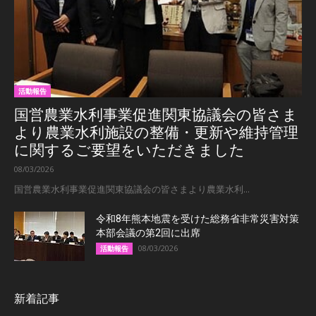
活動報告
国営農業水利事業促進関東協議会の皆さま
より農業水利施設の整備・更新や維持管理
に関するご要望をいただきました
08/03/2026
国営農業水利事業促進関東協議会の皆さまより農業水利...
令和8年熊本地震を受けた総務省非常災害対策
本部会議の第2回に出席
08/03/2026
活動報告
新着記事