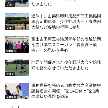
だきました
ブログ
連休中、山梨県印判用品卸商工業協同
組合定期総会・少年野球大会・春季例
大祭など各地の行事に参加
ブログ
富士吉田商工会議所青年部の表敬訪問
を受け本年スローガン『青春真っ最
中』への思いを共有
活動報告
地元で開催された少年野球大会で始球
式を務めさせていただきました
ブログ
事務局長を務める自民党観光産業振興
議員連盟を開催、宿泊4団体と宿泊業
の現状や課題を議論
活動報告