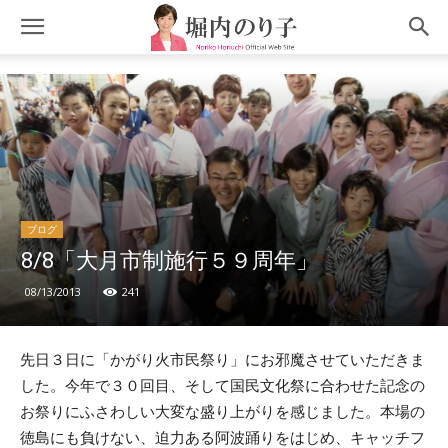
ブログ
8/8「大月市制施行５９周年」
08/13/2013
241
先日３日に「かがり火市民祭り」にお邪魔させていただきま
した。今年で３０回目、そして国民文化祭に合わせた記念の
お祭りにふさわしい大変な盛り上がりを感じました。本場の
徳島にも負けない、迫力ある阿波踊りをはじめ、キャッチフ