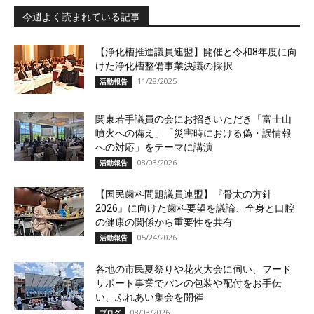
今週よく読まれている記事
【浄化槽推進議員連盟】開催と令和8年度に向
けた浄化槽整備事業決議の採択
11/28/2025
活動報告
関東若手議員の会にお招きいただき「富士山
噴火への備え」「災害時における偽・誤情報
への対応」をテーマに講演
08/03/2026
活動報告
【国民歯科問題議員連盟】『骨太の方針
2026』に向けた歯科要望を議論、全身と口腔
の健康の関係から重要性を共有
05/24/2026
活動報告
各地の市民夏祭りや花火大会に伺い、フード
サポート事業でパンの包装や配付をお手伝
い、ふれあい集会を開催
08/03/2026
ブログ