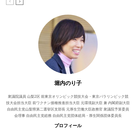
堀内のり子
衆議院議員 山梨2区 前東京オリンピック競技大会・東京パラリンピック競
技大会担当大臣 前ワクチン接種推進担当大臣 元環境副大臣 兼 内閣府副大臣
自由民主党山梨県第二選挙区支部長 元厚生労働大臣政務官 衆議院予算委員
会理事 自由民主党総務 自由民主党団体総局・厚生関係団体委員長
プロフィール