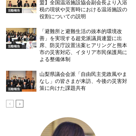
盟】全国温浴施設協会副会長より入浴
税の現状や災害時における温浴施設の
活動報告
役割についての説明
「避難所と避難生活の抜本的環境改
善」を実現する超党派議員連盟に出
席、防災庁設置法案ヒアリングと熊本
活動報告
市の災害対応、イタリア市民保護局に
よる整備体制
山梨県議会会派「自由民主党政風やま
なし」の皆さまが来訪、今後の災害対
策に向けた課題共有
活動報告