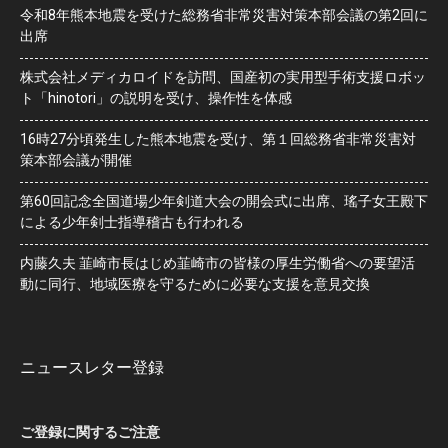
令和8年熊本地震を受けた総務省非常災害対策本部会議の第2回に
出席
株式会社メディカロイドを訪問、国産初の実用型手術支援ロボッ
ト「hinotori」の説明を受け、操作性を体感
16時27分頃発生した熊本地震を受け、第１回総務省非常災害対
策本部会議が開催
第60回記念全国道場少年剣道大会の開会式に出席、瑤子女王殿下
による少年剣士指導稽古も行われる
内藤久夫 韮崎市長はじめ韮崎市の皆様の厚生労働省への要望活
動に同行、地域医療を守るために必要な支援を意見交換
ニュースレター登録
ご登録に関するご注意