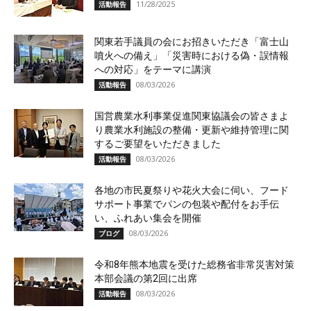
11/28/2025
活動報告
関東若手議員の会にお招きいただき「富士山
噴火への備え」「災害時における偽・誤情報
への対応」をテーマに講演
08/03/2026
活動報告
国営農業水利事業促進関東協議会の皆さまよ
り農業水利施設の整備・更新や維持管理に関
するご要望をいただきました
08/03/2026
活動報告
各地の市民夏祭りや花火大会に伺い、フード
サポート事業でパンの包装や配付をお手伝
い、ふれあい集会を開催
08/03/2026
ブログ
令和8年熊本地震を受けた総務省非常災害対策
本部会議の第2回に出席
08/03/2026
活動報告