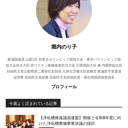
堀内のり子
衆議院議員 山梨2区 前東京オリンピック競技大会・東京パラリンピック競
技大会担当大臣 前ワクチン接種推進担当大臣 元環境副大臣 兼 内閣府副大臣
自由民主党山梨県第二選挙区支部長 元厚生労働大臣政務官 衆議院予算委員
会理事 自由民主党総務 自由民主党団体総局・厚生関係団体委員長
プロフィール
今週よく読まれている記事
【浄化槽推進議員連盟】開催と令和8年度に向
けた浄化槽整備事業決議の採択