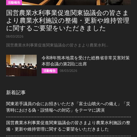
活動報告
国営農業水利事業促進関東協議会の皆さま
より農業水利施設の整備・更新や維持管理
に関するご要望をいただきました
08/03/2026
国営農業水利事業促進関東協議会の皆さまより農業水利...
令和8年熊本地震を受けた総務省非常災害対策
本部会議の第2回に出席
08/03/2026
活動報告
新着記事
関東若手議員の会にお招きいただき「富士山噴火への備え」「災
害時における偽・誤情報への対応」をテーマに講演
国営農業水利事業促進関東協議会の皆さまより農業水利施設の整
備・更新や維持管理に関するご要望をいただきました