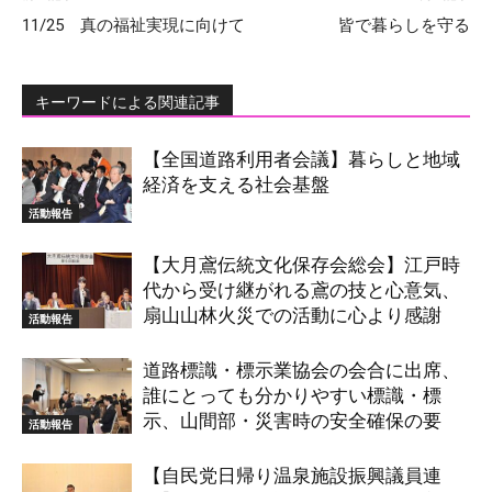
11/25 真の福祉実現に向けて
皆で暮らしを守る
キーワードによる関連記事
【全国道路利用者会議】暮らしと地域
経済を支える社会基盤
活動報告
【大月鳶伝統文化保存会総会】江戸時
代から受け継がれる鳶の技と心意気、
扇山山林火災での活動に心より感謝
活動報告
道路標識・標示業協会の会合に出席、
誰にとっても分かりやすい標識・標
示、山間部・災害時の安全確保の要
活動報告
【自民党日帰り温泉施設振興議員連