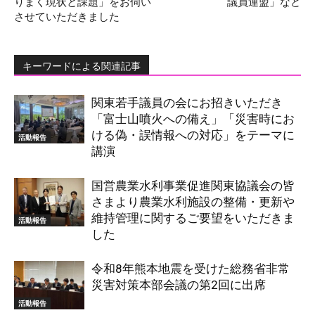
りまく現状と課題」をお伺い
議員連盟」など
させていただきました
キーワードによる関連記事
関東若手議員の会にお招きいただき
「富士山噴火への備え」「災害時にお
ける偽・誤情報への対応」をテーマに
活動報告
講演
国営農業水利事業促進関東協議会の皆
さまより農業水利施設の整備・更新や
維持管理に関するご要望をいただきま
活動報告
した
令和8年熊本地震を受けた総務省非常
災害対策本部会議の第2回に出席
活動報告