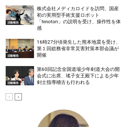
株式会社メディカロイドを訪問、国産
初の実用型手術支援ロボット
「hinotori」の説明を受け、操作性を体
活動報告
感
16時27分頃発生した熊本地震を受け、
第１回総務省非常災害対策本部会議が
開催
活動報告
第60回記念全国道場少年剣道大会の開
会式に出席、瑤子女王殿下による少年
剣士指導稽古も行われる
活動報告