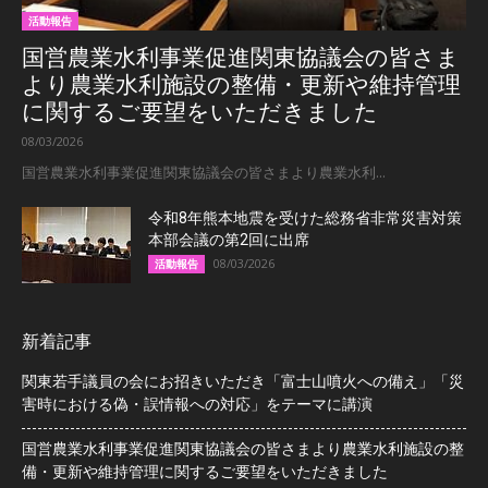
活動報告
国営農業水利事業促進関東協議会の皆さま
より農業水利施設の整備・更新や維持管理
に関するご要望をいただきました
08/03/2026
国営農業水利事業促進関東協議会の皆さまより農業水利...
令和8年熊本地震を受けた総務省非常災害対策
本部会議の第2回に出席
08/03/2026
活動報告
新着記事
関東若手議員の会にお招きいただき「富士山噴火への備え」「災
害時における偽・誤情報への対応」をテーマに講演
国営農業水利事業促進関東協議会の皆さまより農業水利施設の整
備・更新や維持管理に関するご要望をいただきました