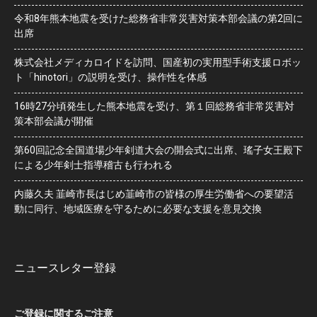
令和8年熊本地震を受けた総務省非常災害対策本部会議の第2回に
出席
株式会社メディカロイドを訪問、国産初の実用型手術支援ロボッ
ト「hinotori」の説明を受け、操作性を体感
16時27分頃発生した熊本地震を受け、第１回総務省非常災害対
策本部会議が開催
第60回記念全国道場少年剣道大会の開会式に出席、瑤子女王殿下
による少年剣士指導稽古も行われる
内藤久夫 韮崎市長はじめ韮崎市の皆様の厚生労働省への要望活
動に同行、地域医療を守るために必要な支援を意見交換
ニュースレター登録
ご登録に関するご注意