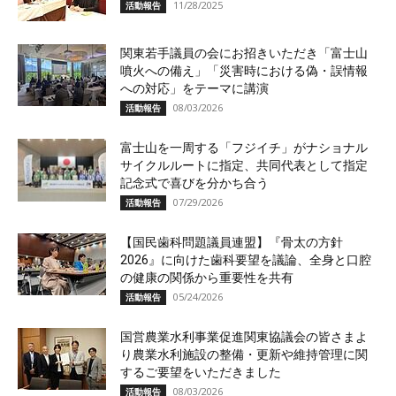
11/28/2025
活動報告
関東若手議員の会にお招きいただき「富士山
噴火への備え」「災害時における偽・誤情報
への対応」をテーマに講演
08/03/2026
活動報告
富士山を一周する「フジイチ」がナショナル
サイクルルートに指定、共同代表として指定
記念式で喜びを分かち合う
07/29/2026
活動報告
【国民歯科問題議員連盟】『骨太の方針
2026』に向けた歯科要望を議論、全身と口腔
の健康の関係から重要性を共有
05/24/2026
活動報告
国営農業水利事業促進関東協議会の皆さまよ
り農業水利施設の整備・更新や維持管理に関
するご要望をいただきました
08/03/2026
活動報告