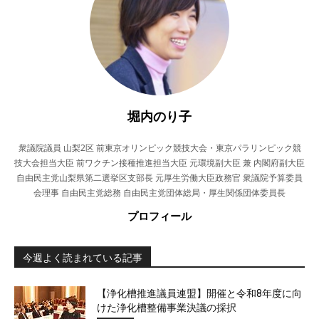
堀内のり子
衆議院議員 山梨2区 前東京オリンピック競技大会・東京パラリンピック競
技大会担当大臣 前ワクチン接種推進担当大臣 元環境副大臣 兼 内閣府副大臣
自由民主党山梨県第二選挙区支部長 元厚生労働大臣政務官 衆議院予算委員
会理事 自由民主党総務 自由民主党団体総局・厚生関係団体委員長
プロフィール
今週よく読まれている記事
【浄化槽推進議員連盟】開催と令和8年度に向
けた浄化槽整備事業決議の採択