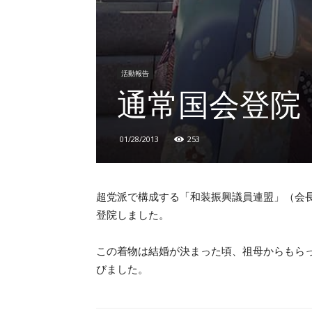
活動報告
通常国会登院
01/28/2013
253
超党派で構成する「和装振興議員連盟」（会
登院しました。
この着物は結婚が決まった頃、祖母からもら
びました。