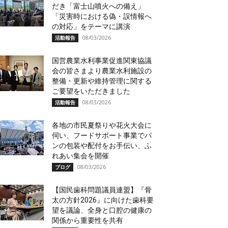
だき「富士山噴火への備え」
「災害時における偽・誤情報へ
の対応」をテーマに講演
08/03/2026
活動報告
国営農業水利事業促進関東協議
会の皆さまより農業水利施設の
整備・更新や維持管理に関する
ご要望をいただきました
08/03/2026
活動報告
各地の市民夏祭りや花火大会に
伺い、フードサポート事業でパ
ンの包装や配付をお手伝い、ふ
れあい集会を開催
08/03/2026
ブログ
【国民歯科問題議員連盟】『骨
太の方針2026』に向けた歯科要
望を議論、全身と口腔の健康の
関係から重要性を共有