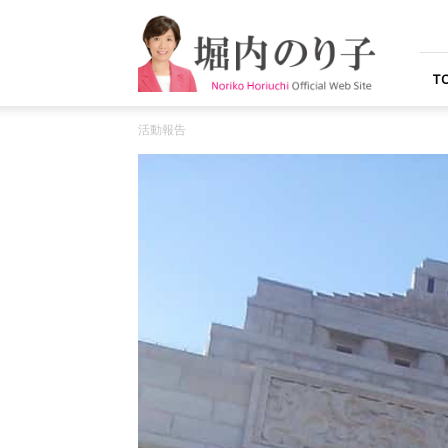
堀
内
の
り
T
子
オ
活動報告
フ
ィ
シ
ャ
ル
ウ
ェ
ブ
サ
イ
ト