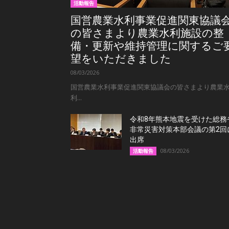
活動報告
国営農業水利事業促進関東協議
の皆さまより農業水利施設の整
備・更新や維持管理に関するご
望をいただきました
08/03/2026
国営農業水利事業促進関東協議会の皆さまより農業
利...
令和8年熊本地震を受けた総務
非常災害対策本部会議の第2回
出席
08/03/2026
活動報告