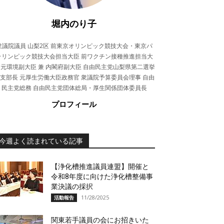
堀内のり子
衆議院議員 山梨2区 前東京オリンピック競技大会・東京パ
ラリンピック競技大会担当大臣 前ワクチン接種推進担当大
 元環境副大臣 兼 内閣府副大臣 自由民主党山梨県第二選挙
支部長 元厚生労働大臣政務官 衆議院予算委員会理事 自由
民主党総務 自由民主党団体総局・厚生関係団体委員長
プロフィール
今週よく読まれている記事
【浄化槽推進議員連盟】開催と
令和8年度に向けた浄化槽整備事
業決議の採択
11/28/2025
活動報告
関東若手議員の会にお招きいた