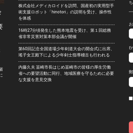
ち
株式会社メディカロイドを訪問、国産初の実用型手
会
術支援ロボット「hinotori」の説明を受け、操作性
を体感
お
要
16時27分頃発生した熊本地震を受け、第１回総務
省非常災害対策本部会議が開催
Em
第60回記念全国道場少年剣道大会の開会式に出席、
水
瑤子女王殿下による少年剣士指導稽古も行われる
内藤久夫 韮崎市長はじめ韮崎市の皆様の厚生労働
省
郵
省への要望活動に同行、地域医療を守るために必要
に
な支援を意見交換