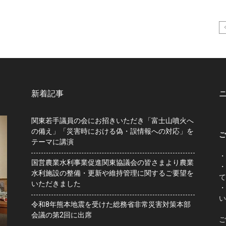
新着記事
関東若手議員の会にお招きいただき「富士山噴火へ
の備え」「災害時における偽・誤情報への対応」を
ご
テーマに講演
・
国営農業水利事業促進関東協議会の皆さまより農業
・
水利施設の整備・更新や維持管理に関するご要望を
て
いただきました
・
い
令和8年熊本地震を受けた総務省非常災害対策本部
会議の第2回に出席
ご