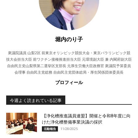
堀内のり子
衆議院議員 山梨2区 前東京オリンピック競技大会・東京パラリンピック競
技大会担当大臣 前ワクチン接種推進担当大臣 元環境副大臣 兼 内閣府副大臣
自由民主党山梨県第二選挙区支部長 元厚生労働大臣政務官 衆議院予算委員
会理事 自由民主党総務 自由民主党団体総局・厚生関係団体委員長
プロフィール
今週よく読まれている記事
【浄化槽推進議員連盟】開催と令和8年度に向
けた浄化槽整備事業決議の採択
11/28/2025
活動報告