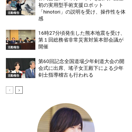
初の実用型手術支援ロボット
「hinotori」の説明を受け、操作性を体
活動報告
感
16時27分頃発生した熊本地震を受け、
第１回総務省非常災害対策本部会議が
開催
活動報告
第60回記念全国道場少年剣道大会の開
会式に出席、瑤子女王殿下による少年
剣士指導稽古も行われる
活動報告