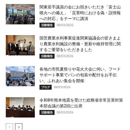
関東若手議員の会にお招きいただき「富士山
噴火への備え」「災害時における偽・誤情報
への対応」をテーマに講演
08/03/2026
活動報告
国営農業水利事業促進関東協議会の皆さまよ
り農業水利施設の整備・更新や維持管理に関
するご要望をいただきました
08/03/2026
活動報告
各地の市民夏祭りや花火大会に伺い、フード
サポート事業でパンの包装や配付をお手伝
い、ふれあい集会を開催
08/03/2026
ブログ
令和8年熊本地震を受けた総務省非常災害対策
本部会議の第2回に出席
08/03/2026
活動報告