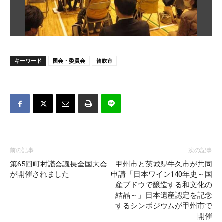
キーワード
国会・委員会
笛吹市
前の記事
次の記事
第65回町村議会議長全国大会
甲州市と茨城県牛久市が共同
が開催されました
申請「日本ワイン140年史～国
産ブドウで醸造する和文化の
結晶～」日本遺産認定を記念
するシンポジウムが甲州市で
開催