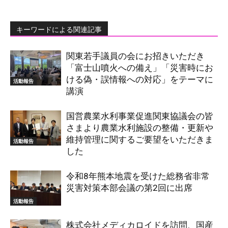
キーワードによる関連記事
関東若手議員の会にお招きいただき
「富士山噴火への備え」「災害時にお
ける偽・誤情報への対応」をテーマに
活動報告
講演
国営農業水利事業促進関東協議会の皆
さまより農業水利施設の整備・更新や
維持管理に関するご要望をいただきま
活動報告
した
令和8年熊本地震を受けた総務省非常
災害対策本部会議の第2回に出席
活動報告
株式会社メディカロイドを訪問、国産