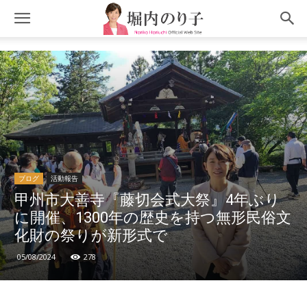
ブログ
活動報告
甲州市大善寺『藤切会式大祭』4年ぶり
に開催、1300年の歴史を持つ無形民俗文
化財の祭りが新形式で
05/08/2024
278