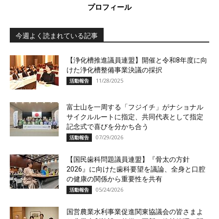
プロフィール
今週よく読まれている記事
【浄化槽推進議員連盟】開催と令和8年度に向
けた浄化槽整備事業決議の採択
11/28/2025
活動報告
富士山を一周する「フジイチ」がナショナル
サイクルルートに指定、共同代表として指定
記念式で喜びを分かち合う
07/29/2026
活動報告
【国民歯科問題議員連盟】『骨太の方針
2026』に向けた歯科要望を議論、全身と口腔
の健康の関係から重要性を共有
05/24/2026
活動報告
国営農業水利事業促進関東協議会の皆さまよ