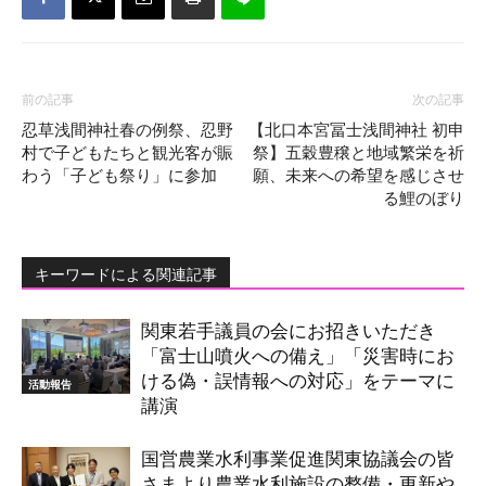
前の記事
次の記事
忍草浅間神社春の例祭、忍野
【北口本宮冨士浅間神社 初申
村で子どもたちと観光客が賑
祭】五穀豊穣と地域繁栄を祈
わう「子ども祭り」に参加
願、未来への希望を感じさせ
る鯉のぼり
キーワードによる関連記事
関東若手議員の会にお招きいただき
「富士山噴火への備え」「災害時にお
ける偽・誤情報への対応」をテーマに
活動報告
講演
国営農業水利事業促進関東協議会の皆
さまより農業水利施設の整備・更新や