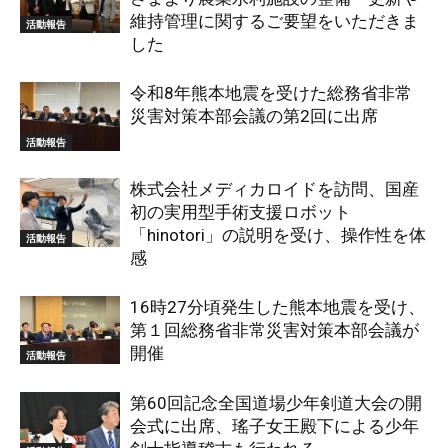
維持管理に関するご要望をいただきま
活動報告
した
令和8年熊本地震を受けた総務省非常
災害対策本部会議の第2回に出席
活動報告
株式会社メディカロイドを訪問、国産
初の実用型手術支援ロボット
「hinotori」の説明を受け、操作性を体
活動報告
感
16時27分頃発生した熊本地震を受け、
第１回総務省非常災害対策本部会議が
開催
活動報告
第60回記念全国道場少年剣道大会の開
会式に出席、瑤子女王殿下による少年