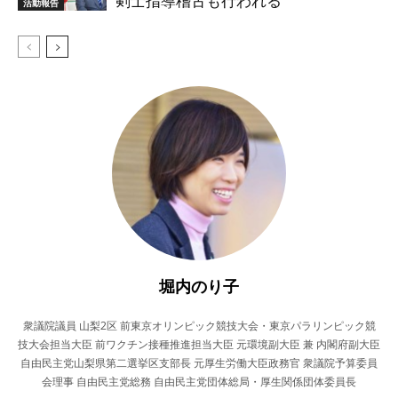
剣士指導稽古も行われる
活動報告
堀内のり子
衆議院議員 山梨2区 前東京オリンピック競技大会・東京パラリンピック競
技大会担当大臣 前ワクチン接種推進担当大臣 元環境副大臣 兼 内閣府副大臣
自由民主党山梨県第二選挙区支部長 元厚生労働大臣政務官 衆議院予算委員
会理事 自由民主党総務 自由民主党団体総局・厚生関係団体委員長