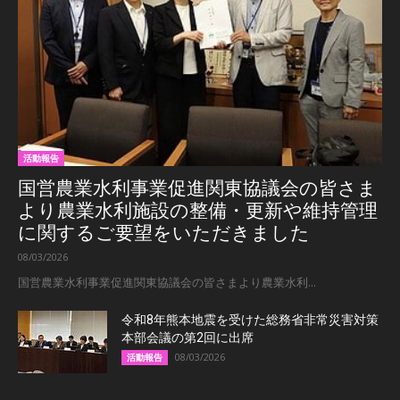
活動報告
国営農業水利事業促進関東協議会の皆さま
より農業水利施設の整備・更新や維持管理
に関するご要望をいただきました
08/03/2026
国営農業水利事業促進関東協議会の皆さまより農業水利...
令和8年熊本地震を受けた総務省非常災害対策
本部会議の第2回に出席
08/03/2026
活動報告