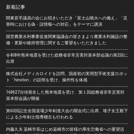
新着記事
関東若手議員の会にお招きいただき「富士山噴火への備え」「災
害時における偽・誤情報への対応」をテーマに講演
国営農業水利事業促進関東協議会の皆さまより農業水利施設の整
備・更新や維持管理に関するご要望をいただきました
令和8年熊本地震を受けた総務省非常災害対策本部会議の第2回に
出席
株式会社メディカロイドを訪問、国産初の実用型手術支援ロボッ
ト「hinotori」の説明を受け、操作性を体感
16時27分頃発生した熊本地震を受け、第１回総務省非常災害対
策本部会議が開催
第60回記念全国道場少年剣道大会の開会式に出席、瑤子女王殿下
による少年剣士指導稽古も行われる
内藤久夫 韮崎市長はじめ韮崎市の皆様の厚生労働省への要望活