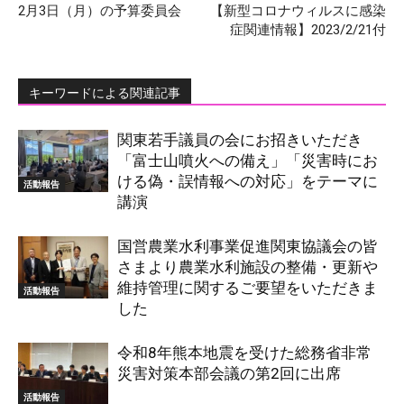
2月3日（月）の予算委員会
【新型コロナウィルスに感染
症関連情報】2023/2/21付
キーワードによる関連記事
関東若手議員の会にお招きいただき
「富士山噴火への備え」「災害時にお
ける偽・誤情報への対応」をテーマに
活動報告
講演
国営農業水利事業促進関東協議会の皆
さまより農業水利施設の整備・更新や
維持管理に関するご要望をいただきま
活動報告
した
令和8年熊本地震を受けた総務省非常
災害対策本部会議の第2回に出席
活動報告