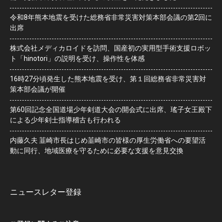
令和8年熊本地震を受けた総務省非常災害対策本部会議の第2回に
出席
株式会社メディカロイドを訪問、国産初の実用型手術支援ロボッ
ト「hinotori」の説明を受け、操作性を体感
16時27分頃発生した熊本地震を受け、第１回総務省非常災害対
策本部会議が開催
第60回記念全国道場少年剣道大会の開会式に出席、瑤子女王殿下
による少年剣士指導稽古も行われる
内藤久夫 韮崎市長はじめ韮崎市の皆様の厚生労働省への要望活
動に同行、地域医療を守るために必要な支援を意見交換
ニュースレター登録