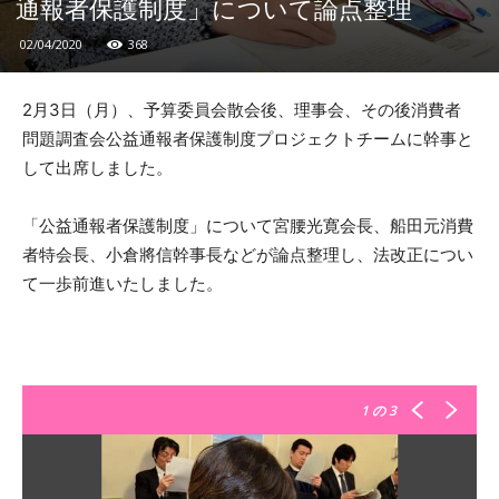
通報者保護制度」について論点整理
02/04/2020
368
2月3日（月）、予算委員会散会後、理事会、その後消費者
問題調査会公益通報者保護制度プロジェクトチームに幹事と
して出席しました。
「公益通報者保護制度」について宮腰光寛会長、船田元消費
者特会長、小倉將信幹事長などが論点整理し、法改正につい
て一歩前進いたしました。
1
の 3