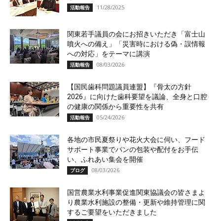
11/28/2025
活動報告
関東若手議員の会にお招きいただき「富士山
噴火への備え」「災害時における偽・誤情報
への対応」をテーマに講演
08/03/2026
活動報告
【国民歯科問題議員連盟】『骨太の方針
2026』に向けた歯科要望を議論、全身と口腔
の健康の関係から重要性を共有
05/24/2026
活動報告
各地の市民夏祭りや花火大会に伺い、フード
サポート事業でパンの包装や配付をお手伝
い、ふれあい集会を開催
08/03/2026
ブログ
国営農業水利事業促進関東協議会の皆さまよ
り農業水利施設の整備・更新や維持管理に関
するご要望をいただきました