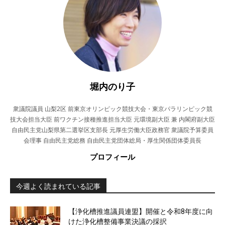
堀内のり子
衆議院議員 山梨2区 前東京オリンピック競技大会・東京パラリンピック競
技大会担当大臣 前ワクチン接種推進担当大臣 元環境副大臣 兼 内閣府副大臣
自由民主党山梨県第二選挙区支部長 元厚生労働大臣政務官 衆議院予算委員
会理事 自由民主党総務 自由民主党団体総局・厚生関係団体委員長
プロフィール
今週よく読まれている記事
【浄化槽推進議員連盟】開催と令和8年度に向
けた浄化槽整備事業決議の採択