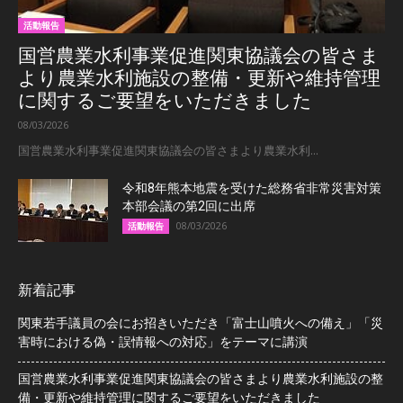
活動報告
国営農業水利事業促進関東協議会の皆さま
より農業水利施設の整備・更新や維持管理
に関するご要望をいただきました
08/03/2026
国営農業水利事業促進関東協議会の皆さまより農業水利...
令和8年熊本地震を受けた総務省非常災害対策
本部会議の第2回に出席
08/03/2026
活動報告
新着記事
関東若手議員の会にお招きいただき「富士山噴火への備え」「災
害時における偽・誤情報への対応」をテーマに講演
国営農業水利事業促進関東協議会の皆さまより農業水利施設の整
備・更新や維持管理に関するご要望をいただきました