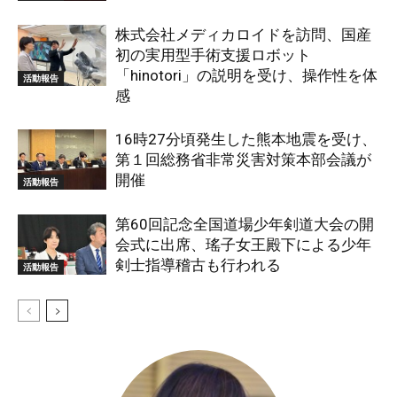
株式会社メディカロイドを訪問、国産
初の実用型手術支援ロボット
「hinotori」の説明を受け、操作性を体
活動報告
感
16時27分頃発生した熊本地震を受け、
第１回総務省非常災害対策本部会議が
開催
活動報告
第60回記念全国道場少年剣道大会の開
会式に出席、瑤子女王殿下による少年
剣士指導稽古も行われる
活動報告