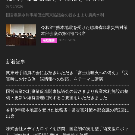
08/03/2026
国営農業水利事業促進関東協議会の皆さまより農業水利...
令和8年熊本地震を受けた総務省非常災害対策
本部会議の第2回に出席
08/03/2026
活動報告
新着記事
関東若手議員の会にお招きいただき「富士山噴火への備え」「災
害時における偽・誤情報への対応」をテーマに講演
国営農業水利事業促進関東協議会の皆さまより農業水利施設の整
備・更新や維持管理に関するご要望をいただきました
令和8年熊本地震を受けた総務省非常災害対策本部会議の第2回に
出席
株式会社メディカロイドを訪問、国産初の実用型手術支援ロボッ
ト「hinotori」の説明を受け、操作性を体感