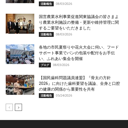
08/03/2026
活動報告
国営農業水利事業促進関東協議会の皆さまよ
り農業水利施設の整備・更新や維持管理に関
するご要望をいただきました
08/03/2026
活動報告
各地の市民夏祭りや花火大会に伺い、フード
サポート事業でパンの包装や配付をお手伝
い、ふれあい集会を開催
08/03/2026
ブログ
【国民歯科問題議員連盟】『骨太の方針
2026』に向けた歯科要望を議論、全身と口腔
の健康の関係から重要性を共有
05/24/2026
活動報告