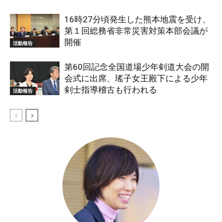
16時27分頃発生した熊本地震を受け、
第１回総務省非常災害対策本部会議が
開催
活動報告
第60回記念全国道場少年剣道大会の開
会式に出席、瑤子女王殿下による少年
剣士指導稽古も行われる
活動報告