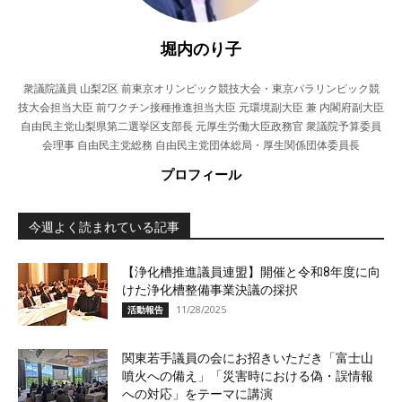
堀内のり子
衆議院議員 山梨2区 前東京オリンピック競技大会・東京パラリンピック競
技大会担当大臣 前ワクチン接種推進担当大臣 元環境副大臣 兼 内閣府副大臣
自由民主党山梨県第二選挙区支部長 元厚生労働大臣政務官 衆議院予算委員
会理事 自由民主党総務 自由民主党団体総局・厚生関係団体委員長
プロフィール
今週よく読まれている記事
【浄化槽推進議員連盟】開催と令和8年度に向
けた浄化槽整備事業決議の採択
11/28/2025
活動報告
関東若手議員の会にお招きいただき「富士山
噴火への備え」「災害時における偽・誤情報
への対応」をテーマに講演