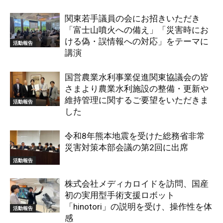
関東若手議員の会にお招きいただき
「富士山噴火への備え」「災害時にお
ける偽・誤情報への対応」をテーマに
活動報告
講演
国営農業水利事業促進関東協議会の皆
さまより農業水利施設の整備・更新や
維持管理に関するご要望をいただきま
活動報告
した
令和8年熊本地震を受けた総務省非常
災害対策本部会議の第2回に出席
活動報告
株式会社メディカロイドを訪問、国産
初の実用型手術支援ロボット
「hinotori」の説明を受け、操作性を体
活動報告
感