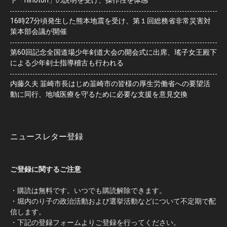
16時27分頃発生した熊本地震を受け、第１回総務省非常災害対
策本部会議が開催
第60回記念全国道場少年剣道大会の開会式に出席、瑤子女王殿下
による少年剣士指導稽古も行われる
内藤久夫 韮崎市長はじめ韮崎市の皆様の厚生労働省への要望活
動に同行、地域医療を守るために必要な支援を意見交換
ニュースレター登録
ご登録に関するご注意
・購読は無料です。いつでも購読解除できます。
・堀内のり子の政治活動および選挙活動などについて不定期で配
信します。
・下記の登録フォームよりご登録を行ってください。