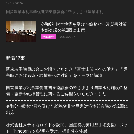
08/03/2026
国営農業水利事業促進関東協議会の皆さまより農業水利...
令和8年熊本地震を受けた総務省非常災害対策
本部会議の第2回に出席
08/03/2026
活動報告
新着記事
関東若手議員の会にお招きいただき「富士山噴火への備え」「災
害時における偽・誤情報への対応」をテーマに講演
国営農業水利事業促進関東協議会の皆さまより農業水利施設の整
備・更新や維持管理に関するご要望をいただきました
令和8年熊本地震を受けた総務省非常災害対策本部会議の第2回に
出席
株式会社メディカロイドを訪問、国産初の実用型手術支援ロボッ
ト「hinotori」の説明を受け、操作性を体感