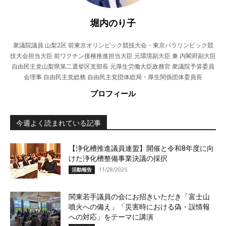
堀内のり子
衆議院議員 山梨2区 前東京オリンピック競技大会・東京パラリンピック競
技大会担当大臣 前ワクチン接種推進担当大臣 元環境副大臣 兼 内閣府副大臣
自由民主党山梨県第二選挙区支部長 元厚生労働大臣政務官 衆議院予算委員
会理事 自由民主党総務 自由民主党団体総局・厚生関係団体委員長
プロフィール
今週よく読まれている記事
【浄化槽推進議員連盟】開催と令和8年度に向
けた浄化槽整備事業決議の採択
11/28/2025
活動報告
関東若手議員の会にお招きいただき「富士山
噴火への備え」「災害時における偽・誤情報
への対応」をテーマに講演