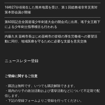
16時27分頃発生した熊本地震を受け、第１回総務省非常災害対
策本部会議が開催
第60回記念全国道場少年剣道大会の開会式に出席、瑤子女王殿下
による少年剣士指導稽古も行われる
内藤久夫 韮崎市長はじめ韮崎市の皆様の厚生労働省への要望活
動に同行、地域医療を守るために必要な支援を意見交換
ニュースレター登録
ご登録に関するご注意
・購読は無料です。いつでも購読解除できます。
・堀内のり子の政治活動および選挙活動などについて不定期で配
信します。
・下記の登録フォームよりご登録を行ってください。