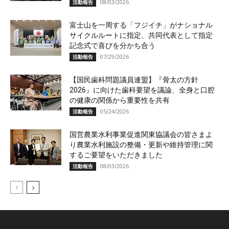
08/03/2026
活動報告
富士山を一周する「フジイチ」がナショナル
サイクルルートに指定、共同代表として指定
記念式で喜びを分かち合う
07/29/2026
活動報告
【国民歯科問題議員連盟】『骨太の方針
2026』に向けた歯科要望を議論、全身と口腔
の健康の関係から重要性を共有
05/24/2026
活動報告
国営農業水利事業促進関東協議会の皆さまよ
り農業水利施設の整備・更新や維持管理に関
するご要望をいただきました
08/03/2026
活動報告