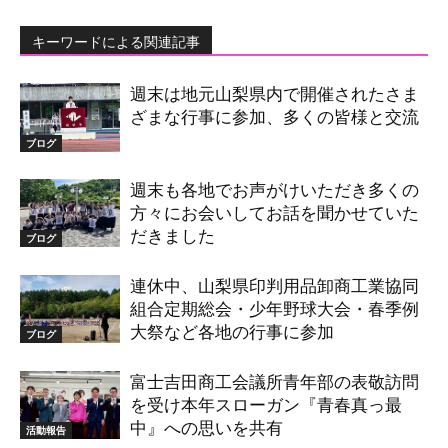
キーワードによる関連記事
週末は地元山梨県内で開催されたさま
ざまな行事に参加、多くの皆様と交流
ブログ
週末も各地でお声がけいただき多くの
方々にお会いしてお話を聞かせていた
だきました
ブログ
連休中、山梨県印判用品卸商工業協同
組合定期総会・少年野球大会・春季例
大祭など各地の行事に参加
ブログ
富士吉田商工会議所青年部の表敬訪問
を受け本年スローガン『青春真っ最
中』への思いを共有
活動報告