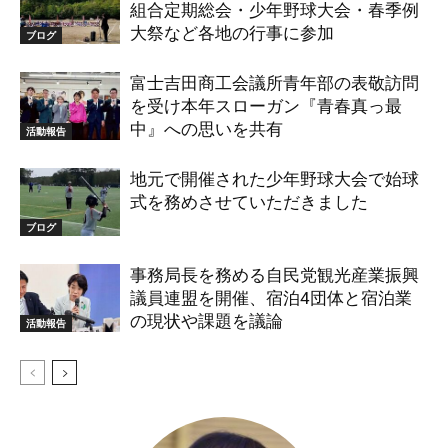
組合定期総会・少年野球大会・春季例
大祭など各地の行事に参加
ブログ
富士吉田商工会議所青年部の表敬訪問
を受け本年スローガン『青春真っ最
中』への思いを共有
活動報告
地元で開催された少年野球大会で始球
式を務めさせていただきました
ブログ
事務局長を務める自民党観光産業振興
議員連盟を開催、宿泊4団体と宿泊業
の現状や課題を議論
活動報告