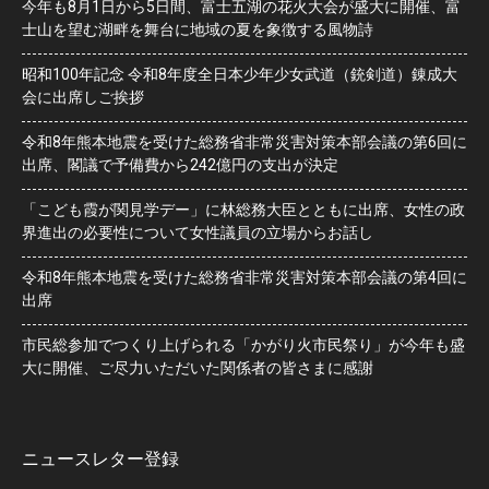
今年も8月1日から5日間、富士五湖の花火大会が盛大に開催、富
士山を望む湖畔を舞台に地域の夏を象徴する風物詩
昭和100年記念 令和8年度全日本少年少女武道（銃剣道）錬成大
会に出席しご挨拶
令和8年熊本地震を受けた総務省非常災害対策本部会議の第6回に
出席、閣議で予備費から242億円の支出が決定
「こども霞が関見学デー」に林総務大臣とともに出席、女性の政
界進出の必要性について女性議員の立場からお話し
令和8年熊本地震を受けた総務省非常災害対策本部会議の第4回に
出席
市民総参加でつくり上げられる「かがり火市民祭り」が今年も盛
大に開催、ご尽力いただいた関係者の皆さまに感謝
ニュースレター登録