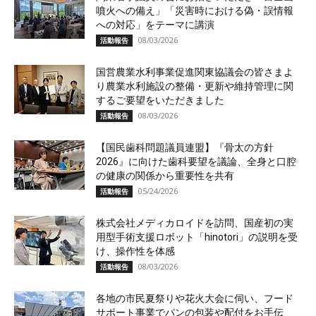
噴火への備え」「災害時における偽・誤情報
への対応」をテーマに講演
08/03/2026
活動報告
国営農業水利事業促進関東協議会の皆さまよ
り農業水利施設の整備・更新や維持管理に関
するご要望をいただきました
08/03/2026
活動報告
【国民歯科問題議員連盟】『骨太の方針
2026』に向けた歯科要望を議論、全身と口腔
の健康の関係から重要性を共有
05/24/2026
活動報告
株式会社メディカロイドを訪問、国産初の実
用型手術支援ロボット「hinotori」の説明を受
け、操作性を体感
08/03/2026
活動報告
各地の市民夏祭りや花火大会に伺い、フード
サポート事業でパンの包装や配付をお手伝