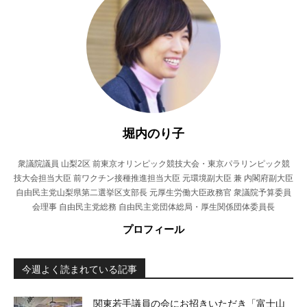
堀内のり子
衆議院議員 山梨2区 前東京オリンピック競技大会・東京パラリンピック競
技大会担当大臣 前ワクチン接種推進担当大臣 元環境副大臣 兼 内閣府副大臣
自由民主党山梨県第二選挙区支部長 元厚生労働大臣政務官 衆議院予算委員
会理事 自由民主党総務 自由民主党団体総局・厚生関係団体委員長
プロフィール
今週よく読まれている記事
関東若手議員の会にお招きいただき「富士山