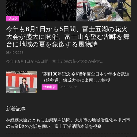
ブログ
今年も8月1日から5日間、富士五湖の花火
大会が盛大に開催、富士山を望む湖畔を舞
台に地域の夏を象徴する風物詩
08/10/2026
今年も8月1日から5日間、富士五湖の花火大会が盛大...
昭和100年記念 令和8年度全日本少年少女武道
（銃剣道）錬成大会に出席しご挨拶
08/10/2026
活動報告
新着記事
林総務大臣とともに山梨県を訪問、大月市の地域活性化や甲州市
の農業DXのお話を伺い、富士五湖消防本部を視察