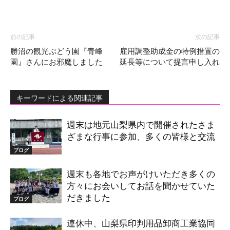
前の記事
次の記事
勝沼の観光ぶどう園『青峰
雇用調整助成金の特例措置の
園』さんにお邪魔しました
延長等について提言申し入れ
キーワードによる関連記事
週末は地元山梨県内で開催されたさま
ざまな行事に参加、多くの皆様と交流
ブログ
週末も各地でお声がけいただき多くの
方々にお会いしてお話を聞かせていた
だきました
ブログ
連休中、山梨県印判用品卸商工業協同