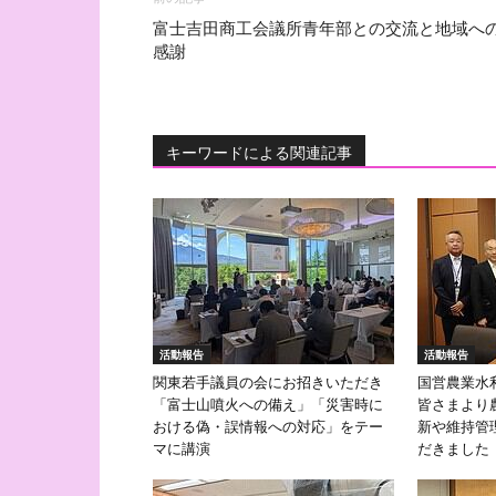
富士吉田商工会議所青年部との交流と地域へ
感謝
キーワードによる関連記事
活動報告
活動報告
関東若手議員の会にお招きいただき
国営農業水
「富士山噴火への備え」「災害時に
皆さまより
おける偽・誤情報への対応」をテー
新や維持管
マに講演
だきました