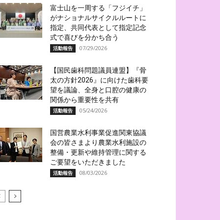
富士山を一周する「フジイチ」
がナショナルサイクルルートに
指定、共同代表として指定記念
式で喜びを分かち合う
07/29/2026
活動報告
【国民歯科問題議員連盟】『骨
太の方針2026』に向けた歯科要
望を議論、全身と口腔の健康の
関係から重要性を共有
05/24/2026
活動報告
国営農業水利事業促進関東協議
会の皆さまより農業水利施設の
整備・更新や維持管理に関する
ご要望をいただきました
08/03/2026
活動報告