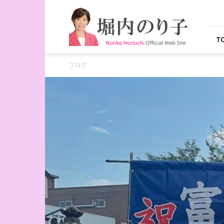
堀
内
の
り
T
子
オ
ブログ
フ
ィ
シ
ャ
ル
ウ
ェ
ブ
サ
イ
ト