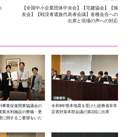
の
【全国中小企業団体中央会】【宅建協会】【猟
友会】【戦没者遺族代表者会議】各種会合への
出席と現場の声への対応
活動報告
利事業促進関東協議会の
令和8年熊本地震を受けた総務省非常
農業水利施設の整備・更
災害対策本部会議の第2回に出席
理に関するご要望をいた