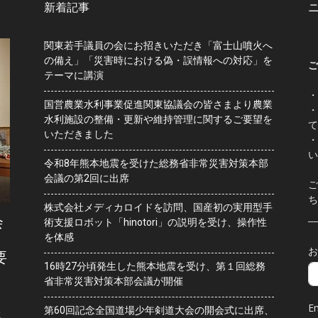
新着記事
関東若手議員の会にお招きいただき「富士山噴火へ
の備え」「災害時における偽・誤情報への対応」を
ご
テーマに講演
・
国営農業水利事業促進関東協議会の皆さまより農業
・
水利施設の整備・更新や維持管理に関するご要望を
て
いただきました
・
い
令和8年熊本地震を受けた総務省非常災害対策本部
会議の第2回に出席
ご
ち
株式会社メディカロイドを訪問、国産初の実用型手
会
術支援ロボット「hinotori」の説明を受け、操作性
を体感
お
要
16時27分頃発生した熊本地震を受け、第１回総務
省非常災害対策本部会議が開催
Em
第60回記念全国道場少年剣道大会の開会式に出席、
水