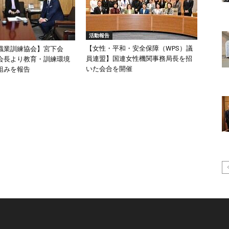
活動報告
【女性・平和・安全保障（WPS）議
職業訓練協会】宮下会
員連盟】国連女性機関事務局長を招
会長より教育・訓練環境
いた会合を開催
組みを報告