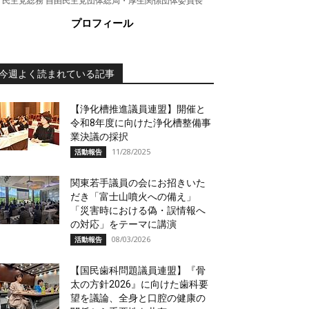
民主党総務 自由民主党団体総局・厚生関係団体委員長
プロフィール
今週よく読まれている記事
【浄化槽推進議員連盟】開催と
令和8年度に向けた浄化槽整備事
業決議の採択
11/28/2025
活動報告
関東若手議員の会にお招きいた
だき「富士山噴火への備え」
「災害時における偽・誤情報へ
の対応」をテーマに講演
08/03/2026
活動報告
【国民歯科問題議員連盟】『骨
太の方針2026』に向けた歯科要
望を議論、全身と口腔の健康の