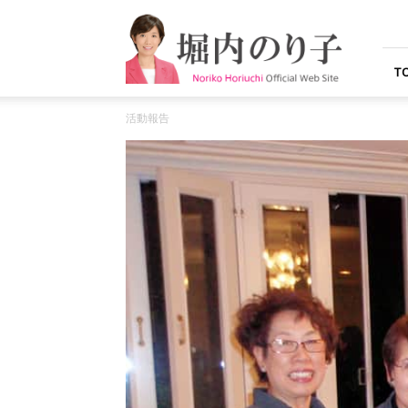
堀
内
の
り
T
子
オ
活動報告
フ
ィ
シ
ャ
ル
ウ
ェ
ブ
サ
イ
ト