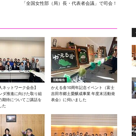
「全国女性部（局）長・代表者会議」で司会！
活動報告
会人ネットワーク会合】
かえる舎10周年記念イベント（富士
ェンダ推進に向けた取り組
吉田市郷土愛醸成事業 年度末活動発
の期待についてご講話を
表会）に伺いました
した