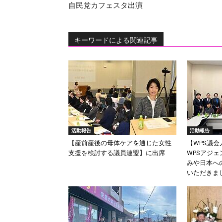
自民党カフェスタ出演
キーワードによる関連記事
活動報告
活動報告
【産前産後の母体ケアを通じた女性
【WPS議
支援を検討する議員連盟】に出席
WPSアジ
みや日本へ
いただきま