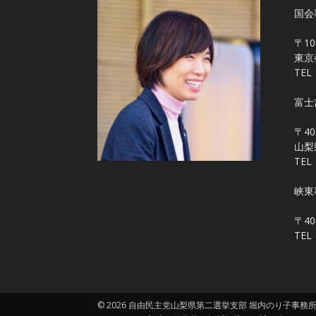
国会
〒10
東京
TEL
富士
〒40
山梨
TEL
峡東
〒4
TEL
© 2026 自由民主党山梨県第二選挙支部 堀内のり子事務