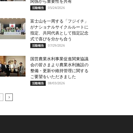
関係から重要性を共有
05/24/2026
活動報告
富士山を一周する「フジイチ」
がナショナルサイクルルートに
指定、共同代表として指定記念
式で喜びを分かち合う
07/29/2026
活動報告
国営農業水利事業促進関東協議
会の皆さまより農業水利施設の
整備・更新や維持管理に関する
ご要望をいただきました
08/03/2026
活動報告