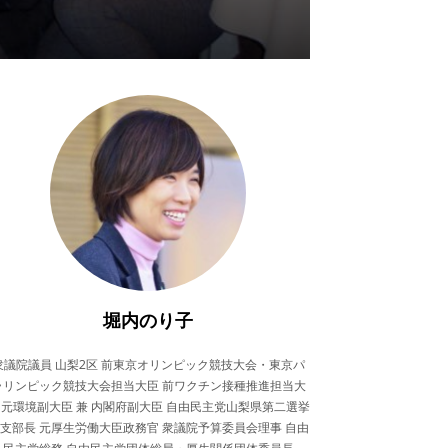
堀内のり子
衆議院議員 山梨2区 前東京オリンピック競技大会・東京パ
ラリンピック競技大会担当大臣 前ワクチン接種推進担当大
 元環境副大臣 兼 内閣府副大臣 自由民主党山梨県第二選挙
支部長 元厚生労働大臣政務官 衆議院予算委員会理事 自由