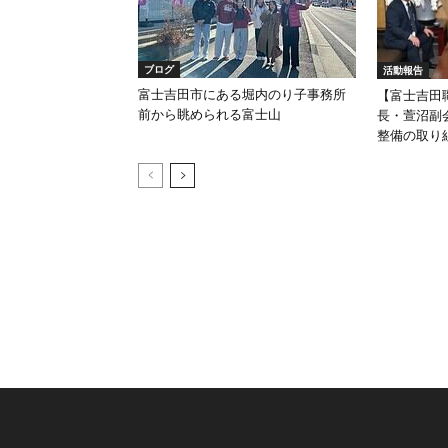
ブログ
活動報告
富士吉田市にある堀内のり子事務所
【富士吉田
前から眺められる富士山
長・萱沼副
整備の取り