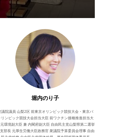
堀内のり子
衆議院議員 山梨2区 前東京オリンピック競技大会・東京パ
ラリンピック競技大会担当大臣 前ワクチン接種推進担当大
 元環境副大臣 兼 内閣府副大臣 自由民主党山梨県第二選挙
支部長 元厚生労働大臣政務官 衆議院予算委員会理事 自由