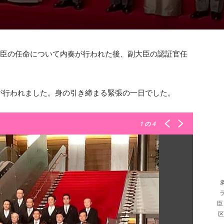
大臣の任命について内奏が行われた後、副大臣の認証官任
が行われました。身の引き締まる緊張の一日でした。
1
の 4
臣
区