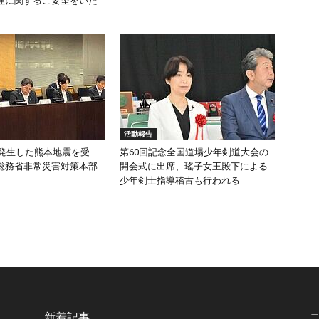
理に関するご要望をいた
活動報告
頃発生した熊本地震を受
第60回記念全国道場少年剣道大会の
総務省非常災害対策本部
開会式に出席、瑤子女王殿下による
少年剣士指導稽古も行われる
新着記事