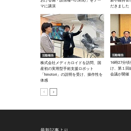
おける偽・誤情報への対応」をテー
新や維持管
マに講演
だきました
活動報告
活動報告
16時27分
株式会社メディカロイドを訪問、国
け、第１回
産初の実用型手術支援ロボット
会議が開催
「hinotori」の説明を受け、操作性を
体感
最新記事より