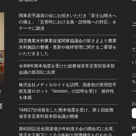
関東若手議員の会にお招きいただき「富士山噴火へ
の備え」「災害時における偽・誤情報への対応」を
ご
テーマに講演
・
国営農業水利事業促進関東協議会の皆さまより農業
・
水利施設の整備・更新や維持管理に関するご要望を
て
いただきました
・
い
令和8年熊本地震を受けた総務省非常災害対策本部
会議の第2回に出席
ご
ち
株式会社メディカロイドを訪問、国産初の実用型手
会
術支援ロボット「hinotori」の説明を受け、操作性
を体感
お
要
16時27分頃発生した熊本地震を受け、第１回総務
省非常災害対策本部会議が開催
Em
第60回記念全国道場少年剣道大会の開会式に出席、
水
瑤子女王殿下による少年剣士指導稽古も行われる