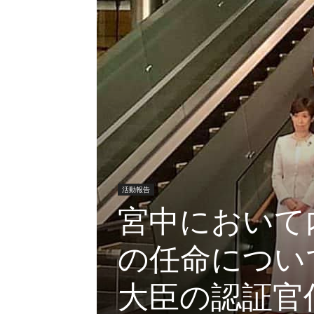
活動報告
宮中において
の任命につい
大臣の認証官