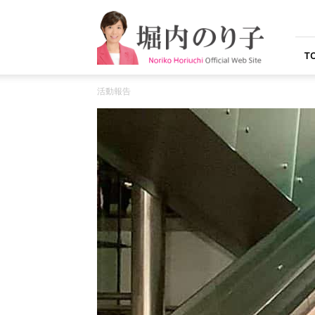
堀
内
の
り
T
子
オ
活動報告
フ
ィ
シ
ャ
ル
ウ
ェ
ブ
サ
イ
ト