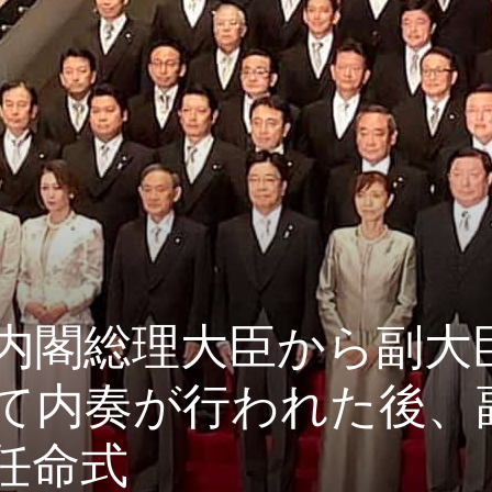
内閣総理大臣から副大
て内奏が行われた後、
任命式