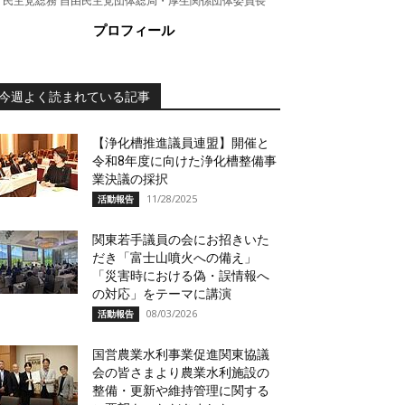
民主党総務 自由民主党団体総局・厚生関係団体委員長
プロフィール
今週よく読まれている記事
【浄化槽推進議員連盟】開催と
令和8年度に向けた浄化槽整備事
業決議の採択
11/28/2025
活動報告
関東若手議員の会にお招きいた
だき「富士山噴火への備え」
「災害時における偽・誤情報へ
の対応」をテーマに講演
08/03/2026
活動報告
国営農業水利事業促進関東協議
会の皆さまより農業水利施設の
整備・更新や維持管理に関する