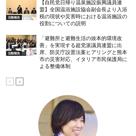
【自民党日帰り温泉施設振興議員連
盟】全国温浴施設協会副会長より入浴
税の現状や災害時における温浴施設の
活動報告
役割についての説明
「避難所と避難生活の抜本的環境改
善」を実現する超党派議員連盟に出
席、防災庁設置法案ヒアリングと熊本
活動報告
市の災害対応、イタリア市民保護局に
よる整備体制