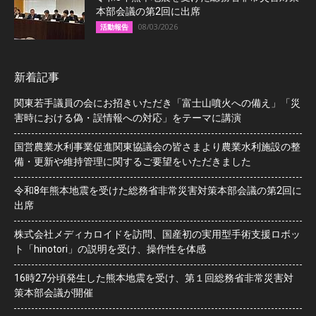
本部会議の第2回に出席
08/03/2026
活動報告
新着記事
関東若手議員の会にお招きいただき「富士山噴火への備え」「災
害時における偽・誤情報への対応」をテーマに講演
国営農業水利事業促進関東協議会の皆さまより農業水利施設の整
備・更新や維持管理に関するご要望をいただきました
令和8年熊本地震を受けた総務省非常災害対策本部会議の第2回に
出席
株式会社メディカロイドを訪問、国産初の実用型手術支援ロボッ
ト「hinotori」の説明を受け、操作性を体感
16時27分頃発生した熊本地震を受け、第１回総務省非常災害対
策本部会議が開催