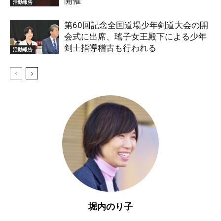
開催
活動報告
第60回記念全国道場少年剣道大会の開
会式に出席、瑤子女王殿下による少年
剣士指導稽古も行われる
活動報告
堀内のり子