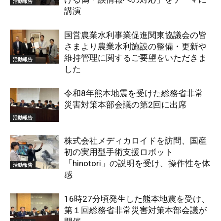
活動報告
講演
国営農業水利事業促進関東協議会の皆
さまより農業水利施設の整備・更新や
維持管理に関するご要望をいただきま
活動報告
した
令和8年熊本地震を受けた総務省非常
災害対策本部会議の第2回に出席
活動報告
株式会社メディカロイドを訪問、国産
初の実用型手術支援ロボット
「hinotori」の説明を受け、操作性を体
活動報告
感
16時27分頃発生した熊本地震を受け、
第１回総務省非常災害対策本部会議が