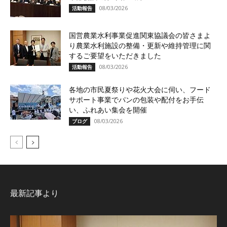
08/03/2026
活動報告
国営農業水利事業促進関東協議会の皆さまよ
り農業水利施設の整備・更新や維持管理に関
するご要望をいただきました
08/03/2026
活動報告
各地の市民夏祭りや花火大会に伺い、フード
サポート事業でパンの包装や配付をお手伝
い、ふれあい集会を開催
08/03/2026
ブログ
最新記事より