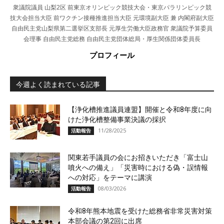
衆議院議員 山梨2区 前東京オリンピック競技大会・東京パラリンピック競
技大会担当大臣 前ワクチン接種推進担当大臣 元環境副大臣 兼 内閣府副大臣
自由民主党山梨県第二選挙区支部長 元厚生労働大臣政務官 衆議院予算委員
会理事 自由民主党総務 自由民主党団体総局・厚生関係団体委員長
プロフィール
今週よく読まれている記事
【浄化槽推進議員連盟】開催と令和8年度に向
けた浄化槽整備事業決議の採択
11/28/2025
活動報告
関東若手議員の会にお招きいただき「富士山
噴火への備え」「災害時における偽・誤情報
への対応」をテーマに講演
08/03/2026
活動報告
令和8年熊本地震を受けた総務省非常災害対策
本部会議の第2回に出席