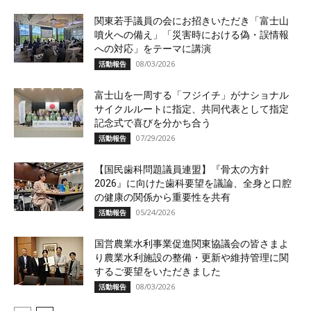
関東若手議員の会にお招きいただき「富士山
噴火への備え」「災害時における偽・誤情報
への対応」をテーマに講演
08/03/2026
活動報告
富士山を一周する「フジイチ」がナショナル
サイクルルートに指定、共同代表として指定
記念式で喜びを分かち合う
07/29/2026
活動報告
【国民歯科問題議員連盟】『骨太の方針
2026』に向けた歯科要望を議論、全身と口腔
の健康の関係から重要性を共有
05/24/2026
活動報告
国営農業水利事業促進関東協議会の皆さまよ
り農業水利施設の整備・更新や維持管理に関
するご要望をいただきました
08/03/2026
活動報告