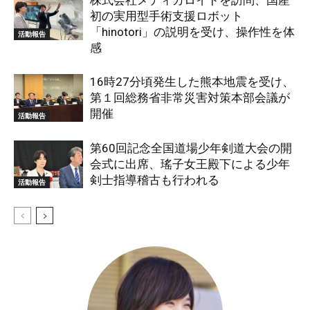
株式会社メディカロイドを訪問、国産
初の実用型手術支援ロボット
「hinotori」の説明を受け、操作性を体
活動報告
感
16時27分頃発生した熊本地震を受け、
第１回総務省非常災害対策本部会議が
開催
活動報告
第60回記念全国道場少年剣道大会の開
会式に出席、瑤子女王殿下による少年
剣士指導稽古も行われる
活動報告