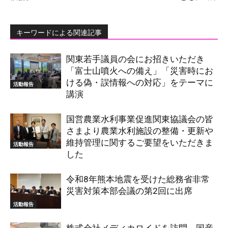
キーワードによる関連記事
関東若手議員の会にお招きいただき
「富士山噴火への備え」「災害時にお
ける偽・誤情報への対応」をテーマに
活動報告
講演
国営農業水利事業促進関東協議会の皆
さまより農業水利施設の整備・更新や
維持管理に関するご要望をいただきま
活動報告
した
令和8年熊本地震を受けた総務省非常
災害対策本部会議の第2回に出席
活動報告