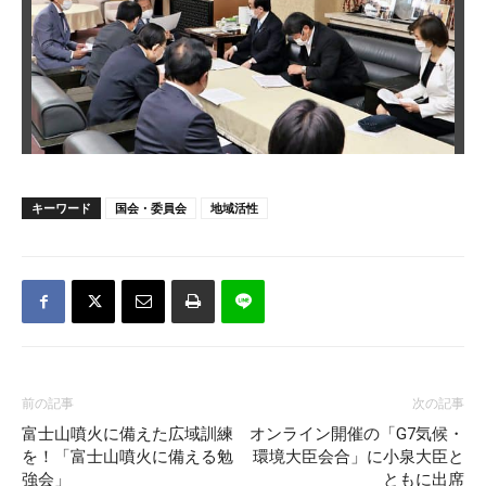
キーワード
国会・委員会
地域活性
前の記事
次の記事
富士山噴火に備えた広域訓練
オンライン開催の「G7気候・
を！「富士山噴火に備える勉
環境大臣会合」に小泉大臣と
強会」
ともに出席