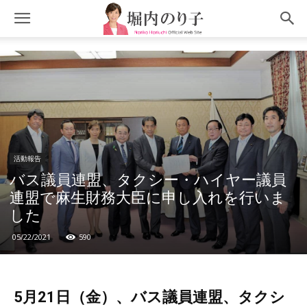
活動報告
バス議員連盟、タクシー・ハイヤー議員
連盟で麻生財務大臣に申し入れを行いま
した
05/22/2021
590
5月21日（金）、バス議員連盟、タクシ