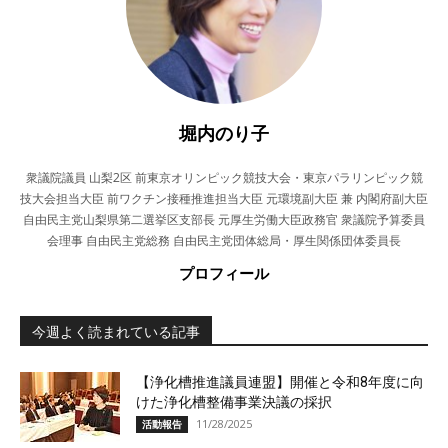
堀内のり子
衆議院議員 山梨2区 前東京オリンピック競技大会・東京パラリンピック競
技大会担当大臣 前ワクチン接種推進担当大臣 元環境副大臣 兼 内閣府副大臣
自由民主党山梨県第二選挙区支部長 元厚生労働大臣政務官 衆議院予算委員
会理事 自由民主党総務 自由民主党団体総局・厚生関係団体委員長
プロフィール
今週よく読まれている記事
【浄化槽推進議員連盟】開催と令和8年度に向
けた浄化槽整備事業決議の採択
11/28/2025
活動報告