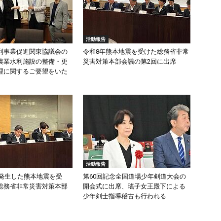
活動報告
利事業促進関東協議会の
令和8年熊本地震を受けた総務省非常
農業水利施設の整備・更
災害対策本部会議の第2回に出席
理に関するご要望をいた
活動報告
頃発生した熊本地震を受
第60回記念全国道場少年剣道大会の
総務省非常災害対策本部
開会式に出席、瑤子女王殿下による
少年剣士指導稽古も行われる