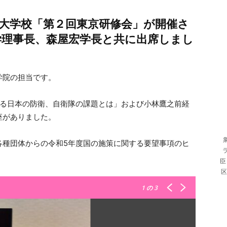
治大学校「第２回東京研修会」が開催さ
学理事長、森屋宏学長と共に出席しまし
学院の担当です。
する日本の防衛、自衛隊の課題とは」および小林鷹之前経
座がありました。
各種団体からの令和5年度国の施策に関する要望事項のヒ
臣
区
1
の 3