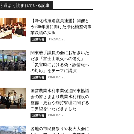
今週よく読まれている記事
【浄化槽推進議員連盟】開催と
令和8年度に向けた浄化槽整備事
業決議の採択
11/28/2025
活動報告
関東若手議員の会にお招きいた
だき「富士山噴火への備え」
「災害時における偽・誤情報へ
の対応」をテーマに講演
08/03/2026
活動報告
国営農業水利事業促進関東協議
会の皆さまより農業水利施設の
整備・更新や維持管理に関する
ご要望をいただきました
08/03/2026
活動報告
各地の市民夏祭りや花火大会に