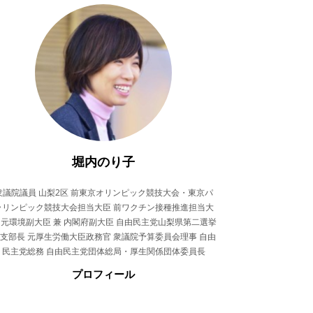
堀内のり子
衆議院議員 山梨2区 前東京オリンピック競技大会・東京パ
ラリンピック競技大会担当大臣 前ワクチン接種推進担当大
 元環境副大臣 兼 内閣府副大臣 自由民主党山梨県第二選挙
支部長 元厚生労働大臣政務官 衆議院予算委員会理事 自由
民主党総務 自由民主党団体総局・厚生関係団体委員長
プロフィール