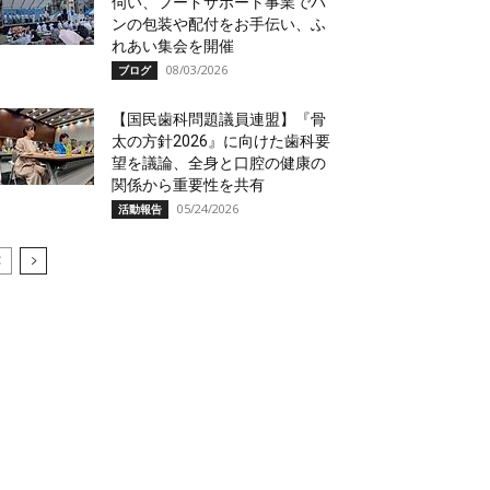
伺い、フードサポート事業でパ
ンの包装や配付をお手伝い、ふ
れあい集会を開催
08/03/2026
ブログ
【国民歯科問題議員連盟】『骨
太の方針2026』に向けた歯科要
望を議論、全身と口腔の健康の
関係から重要性を共有
05/24/2026
活動報告