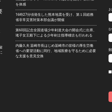
を体感
お
要
16時27分頃発生した熊本地震を受け、第１回総務
省非常災害対策本部会議が開催
Em
第60回記念全国道場少年剣道大会の開会式に出席、
水
瑤子女王殿下による少年剣士指導稽古も行われる
内藤久夫 韮崎市長はじめ韮崎市の皆様の厚生労働
省
郵
省への要望活動に同行、地域医療を守るために必要
に
な支援を意見交換