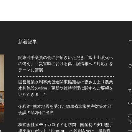
新着記事
関東若手議員の会にお招きいただき「富士山噴火へ
の備え」「災害時における偽・誤情報への対応」を
ご
テーマに講演
・
国営農業水利事業促進関東協議会の皆さまより農業
・
水利施設の整備・更新や維持管理に関するご要望を
て
いただきました
・
い
令和8年熊本地震を受けた総務省非常災害対策本部
会議の第2回に出席
ご
ち
株式会社メディカロイドを訪問、国産初の実用型手
会
術支援ロボット「hinotori」の説明を受け、操作性