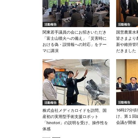
活動報告
活動報告
関東若手議員の会にお招きいただき
国営農業水
「富士山噴火への備え」「災害時に
皆さまより
おける偽・誤情報への対応」をテー
新や維持管
マに講演
だきました
活動報告
活動報告
16時27分
株式会社メディカロイドを訪問、国
け、第１回
産初の実用型手術支援ロボット
会議が開催
「hinotori」の説明を受け、操作性を
体感