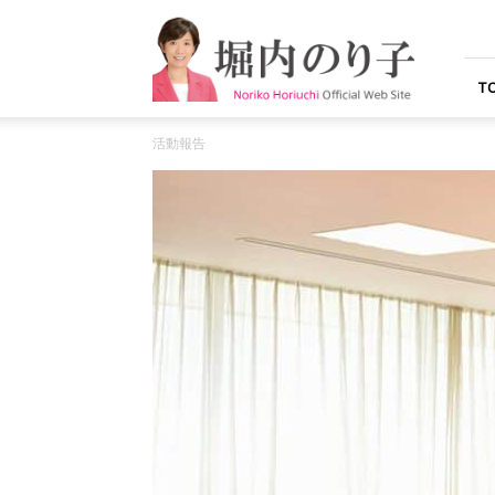
堀
内
の
り
T
子
オ
活動報告
フ
ィ
シ
ャ
ル
ウ
ェ
ブ
サ
イ
ト