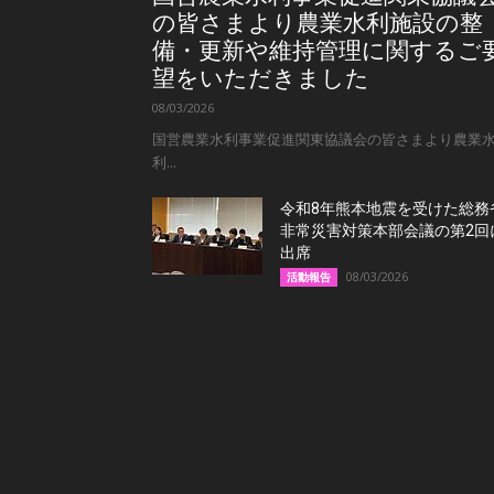
の皆さまより農業水利施設の整
備・更新や維持管理に関するご
望をいただきました
08/03/2026
国営農業水利事業促進関東協議会の皆さまより農業
利...
令和8年熊本地震を受けた総務
非常災害対策本部会議の第2回
出席
08/03/2026
活動報告