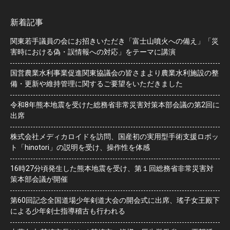
新着記事
関東若手議員の会にお招きいただき「富士山噴火への備え」「災
害時における偽・誤情報への対応」をテーマに講演
国営農業水利事業促進関東協議会の皆さまより農業水利施設の整
備・更新や維持管理に関するご要望をいただきました
令和8年熊本地震を受けた総務省非常災害対策本部会議の第2回に
出席
株式会社メディカロイドを訪問、国産初の実用型手術支援ロボッ
ト「hinotori」の説明を受け、操作性を体感
16時27分頃発生した熊本地震を受け、第１回総務省非常災害対
策本部会議が開催
第60回記念全国道場少年剣道大会の開会式に出席、瑤子女王殿下
による少年剣士指導稽古も行われる