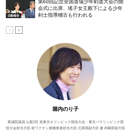
第60回記念全国道場少年剣道大会の開
会式に出席、瑤子女王殿下による少年
剣士指導稽古も行われる
活動報告
堀内のり子
衆議院議員 山梨2区 前東京オリンピック競技大会・東京パラリンピック競
技大会担当大臣 前ワクチン接種推進担当大臣 元環境副大臣 兼 内閣府副大臣