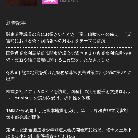
08/03/2026
活動報告
新着記事
関東若手議員の会にお招きいただき「富士山噴火への備え」「災
害時における偽・誤情報への対応」をテーマに講演
国営農業水利事業促進関東協議会の皆さまより農業水利施設の整
備・更新や維持管理に関するご要望をいただきました
令和8年熊本地震を受けた総務省非常災害対策本部会議の第2回に
出席
株式会社メディカロイドを訪問、国産初の実用型手術支援ロボッ
ト「hinotori」の説明を受け、操作性を体感
16時27分頃発生した熊本地震を受け、第１回総務省非常災害対
策本部会議が開催
第60回記念全国道場少年剣道大会の開会式に出席、瑤子女王殿下
による少年剣士指導稽古も行われる