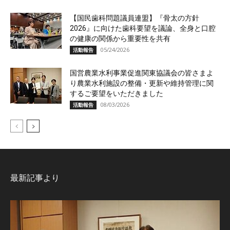
【国民歯科問題議員連盟】『骨太の方針
2026』に向けた歯科要望を議論、全身と口腔
の健康の関係から重要性を共有
05/24/2026
活動報告
国営農業水利事業促進関東協議会の皆さまよ
り農業水利施設の整備・更新や維持管理に関
するご要望をいただきました
08/03/2026
活動報告
最新記事より