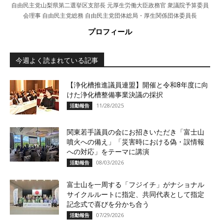
自由民主党山梨県第二選挙区支部長 元厚生労働大臣政務官 衆議院予算委員
会理事 自由民主党総務 自由民主党団体総局・厚生関係団体委員長
プロフィール
今週よく読まれている記事
【浄化槽推進議員連盟】開催と令和8年度に向
けた浄化槽整備事業決議の採択
11/28/2025
活動報告
関東若手議員の会にお招きいただき「富士山
噴火への備え」「災害時における偽・誤情報
への対応」をテーマに講演
08/03/2026
活動報告
富士山を一周する「フジイチ」がナショナル
サイクルルートに指定、共同代表として指定
記念式で喜びを分かち合う
07/29/2026
活動報告