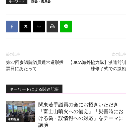
キーワード
国会・委員会
前の記事
次の記事
第27回参議院議員通常選挙投
【JICA海外協力隊】派遣前訓
票日にあたって
練修了式での激励
キーワードによる関連記事
関東若手議員の会にお招きいただき
「富士山噴火への備え」「災害時にお
ける偽・誤情報への対応」をテーマに
活動報告
講演