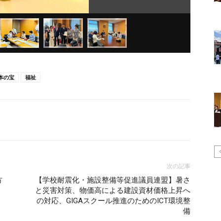
本の宝
福祉
次の記事
方
【学校耐震化・施設整備等促進議員連盟】暑さ
と災害対策、物価高による建設資材価格上昇へ
の対応、GIGAスクール推進のためのICT環境整
備