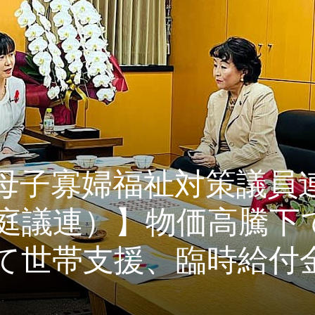
母子寡婦福祉対策議員
庭議連）】物価高騰下
て世帯支援、臨時給付