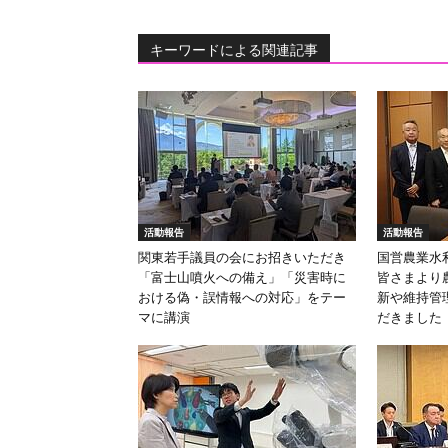
キーワードによる関連記事
活動報告
活動報告
関東若手議員の会にお招きいただき
国営農業水
「富士山噴火への備え」「災害時に
皆さまより
おける偽・誤情報への対応」をテー
新や維持管
マに講演
だきました