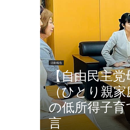
活動報告
【自由民主党
（ひとり親家
の低所得子育
言