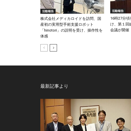
活動報告
活動報告
16時27分
株式会社メディカロイドを訪問、国
け、第１回
産初の実用型手術支援ロボット
会議が開催
「hinotori」の説明を受け、操作性を
体感
最新記事より