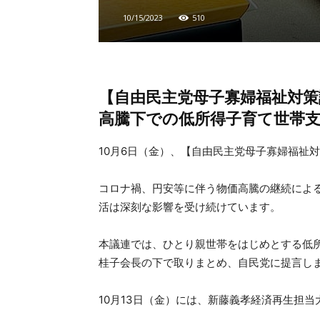
10/15/2023
510
【自由民主党母子寡婦福祉対策
高騰下での低所得子育て世帯支
10月6日（金）、【自由民主党母子寡婦福祉
コロナ禍、円安等に伴う物価高騰の継続によ
活は深刻な影響を受け続けています。
本議連では、ひとり親世帯をはじめとする低
桂子会長の下で取りまとめ、自民党に提言し
10月13日（金）には、新藤義孝経済再生担