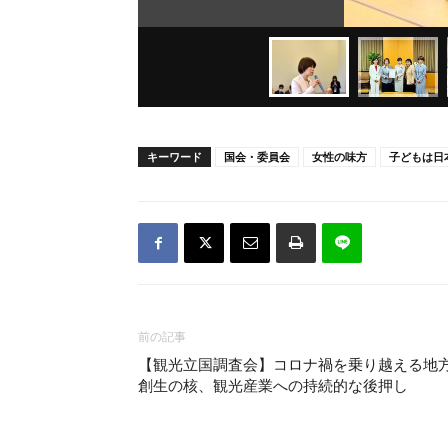
キーワード
国会・委員会
女性の味方
子どもは日
前の記事
【観光立国調査会】コロナ禍を乗り越える地
創生の核、観光産業への持続的な後押し