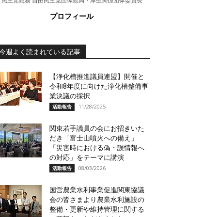
民主党総務 自由民主党団体総局・厚生関係団体委員長
プロフィール
今週よく読まれている記事
【浄化槽推進議員連盟】開催と
令和8年度に向けた浄化槽整備事
業決議の採択
11/28/2025
活動報告
関東若手議員の会にお招きいた
だき「富士山噴火への備え」
「災害時における偽・誤情報へ
の対応」をテーマに講演
08/03/2026
活動報告
国営農業水利事業促進関東協議
会の皆さまより農業水利施設の
整備・更新や維持管理に関する