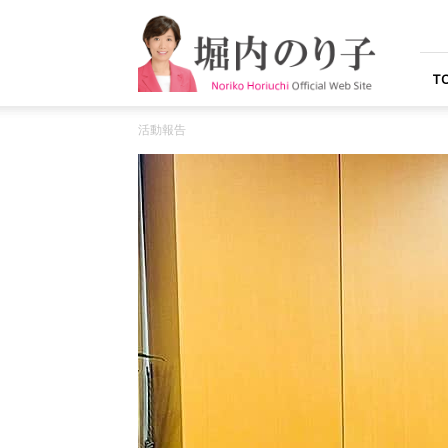
堀
内
の
り
T
子
オ
活動報告
フ
ィ
シ
ャ
ル
ウ
ェ
ブ
サ
イ
ト