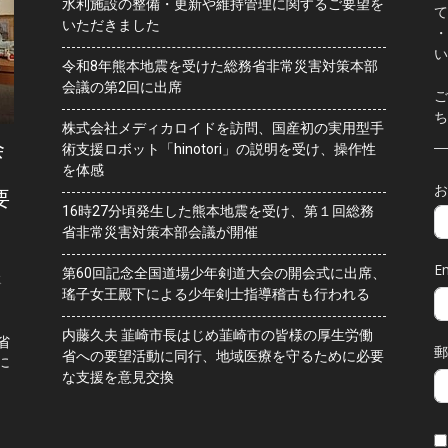
水利施設の整備・更新や維持管理に関するご要望を
て
いただきました
・
い
令和8年熊本地震を受けた総務省非常災害対策本部
会議の第2回に出席
ご
ち
株式会社メディカロイドを訪問、国産初の実用型手
会
術支援ロボット「hinotori」の説明を受け、操作性
を体感
お
要
16時27分頃発生した熊本地震を受け、第１回総務
省非常災害対策本部会議が開催
Em
第60回記念全国道場少年剣道大会の開会式に出席、
水
瑤子女王殿下による少年剣士指導稽古も行われる
内藤久夫 韮崎市長はじめ韮崎市の皆様の厚生労働
省
郵
省への要望活動に同行、地域医療を守るために必要
に
な支援を意見交換