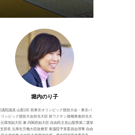
堀内のり子
衆議院議員 山梨2区 前東京オリンピック競技大会・東京パ
ラリンピック競技大会担当大臣 前ワクチン接種推進担当大
 元環境副大臣 兼 内閣府副大臣 自由民主党山梨県第二選挙
支部長 元厚生労働大臣政務官 衆議院予算委員会理事 自由