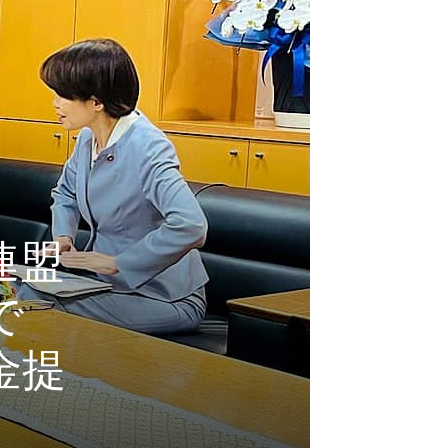
連盟
で
金提