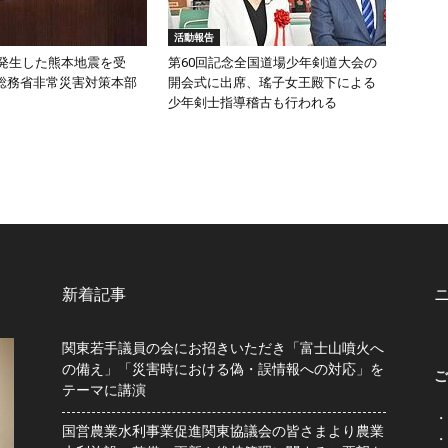
活動報告
頃発生した熊本地震を受
第60回記念全国道場少年剣道大会の
総務省非常災害対策本部
開会式に出席、瑤子女王殿下による
少年剣士指導稽古も行われる
新着記事
関東若手議員の会にお招きいただき「富士山噴火へ
の備え」「災害時における偽・誤情報への対応」を
ご
テーマに講演
・
国営農業水利事業促進関東協議会の皆さまより農業
・