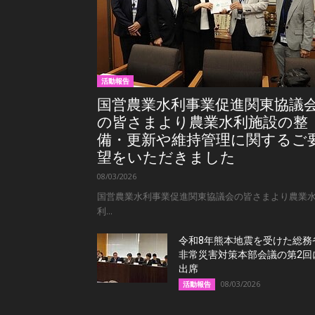
活動報告
国営農業水利事業促進関東協議
の皆さまより農業水利施設の整
備・更新や維持管理に関するご
望をいただきました
08/03/2026
国営農業水利事業促進関東協議会の皆さまより農業
利...
令和8年熊本地震を受けた総務
非常災害対策本部会議の第2回
出席
08/03/2026
活動報告