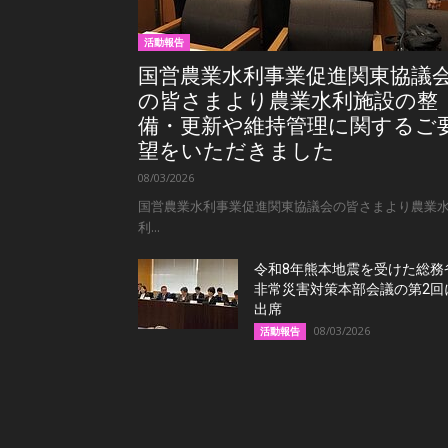
活動報告
国営農業水利事業促進関東協議
の皆さまより農業水利施設の整
備・更新や維持管理に関するご
望をいただきました
08/03/2026
国営農業水利事業促進関東協議会の皆さまより農業
利...
令和8年熊本地震を受けた総務
非常災害対策本部会議の第2回
出席
08/03/2026
活動報告