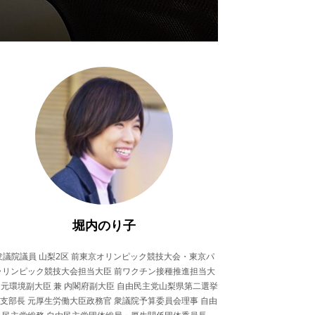
堀内のり子
衆議院議員 山梨2区 前東京オリンピック競技大会・東京パ
ラリンピック競技大会担当大臣 前ワクチン接種推進担当大
 元環境副大臣 兼 内閣府副大臣 自由民主党山梨県第二選挙
支部長 元厚生労働大臣政務官 衆議院予算委員会理事 自由