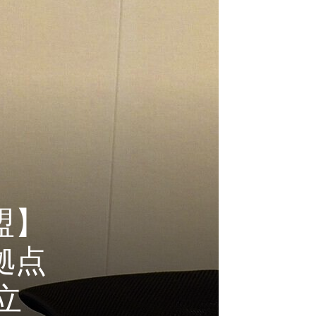
盟】
拠点
立