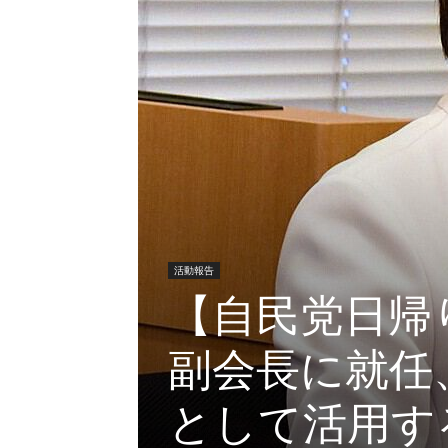
活動報告
【自民党日帰
副会長に就任
として活用す