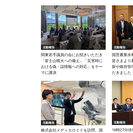
活動報告
活動報告
関東若手議員の会にお招きいただき
国営農業水
「富士山噴火への備え」「災害時に
皆さまより
おける偽・誤情報への対応」をテー
新や維持管
マに講演
だきました
活動報告
活動報告
16時27分
株式会社メディカロイドを訪問、国