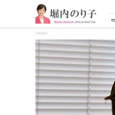
堀
内
の
り
T
子
オ
活動報告
フ
ィ
シ
ャ
ル
ウ
ェ
ブ
サ
イ
ト