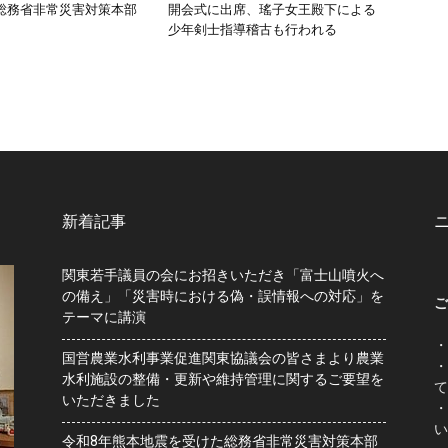
総務省非常災害対策本部
開会式に出席、瑤子女王殿下による
少年剣士指導稽古も行われる
新着記事
関東若手議員の会にお招きいただき「富士山噴火へ
の備え」「災害時における偽・誤情報への対応」を
ご
テーマに講演
・
国営農業水利事業促進関東協議会の皆さまより農業
・
水利施設の整備・更新や維持管理に関するご要望を
て
いただきました
・
い
令和8年熊本地震を受けた総務省非常災害対策本部