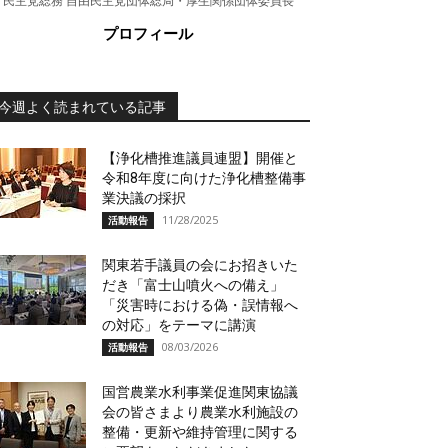
民主党総務 自由民主党団体総局・厚生関係団体委員長
プロフィール
今週よく読まれている記事
【浄化槽推進議員連盟】開催と
令和8年度に向けた浄化槽整備事
業決議の採択
11/28/2025
活動報告
関東若手議員の会にお招きいた
だき「富士山噴火への備え」
「災害時における偽・誤情報へ
の対応」をテーマに講演
08/03/2026
活動報告
国営農業水利事業促進関東協議
会の皆さまより農業水利施設の
整備・更新や維持管理に関する