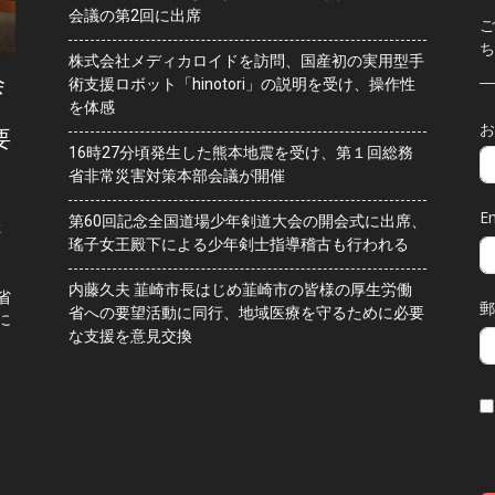
会議の第2回に出席
ご
ち
株式会社メディカロイドを訪問、国産初の実用型手
会
術支援ロボット「hinotori」の説明を受け、操作性
を体感
お
要
16時27分頃発生した熊本地震を受け、第１回総務
省非常災害対策本部会議が開催
Em
第60回記念全国道場少年剣道大会の開会式に出席、
水
瑤子女王殿下による少年剣士指導稽古も行われる
内藤久夫 韮崎市長はじめ韮崎市の皆様の厚生労働
省
郵
省への要望活動に同行、地域医療を守るために必要
に
な支援を意見交換