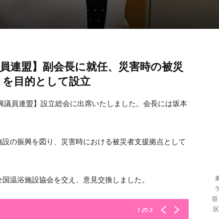
員連盟】副会長に就任、災害時の被災
とを目的として設立
振興議員連盟】設立総会に出席いたしました。会長には坂本
。
施設の振興を図り、災害時における被災者支援拠点として
全国温浴施設協会を交え、意見交換しました。
臣
区
1
の 3