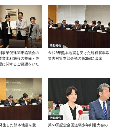
活動報告
利事業促進関東協議会の
令和8年熊本地震を受けた総務省非常
農業水利施設の整備・更
災害対策本部会議の第2回に出席
理に関するご要望をいた
活動報告
頃発生した熊本地震を受
第60回記念全国道場少年剣道大会の