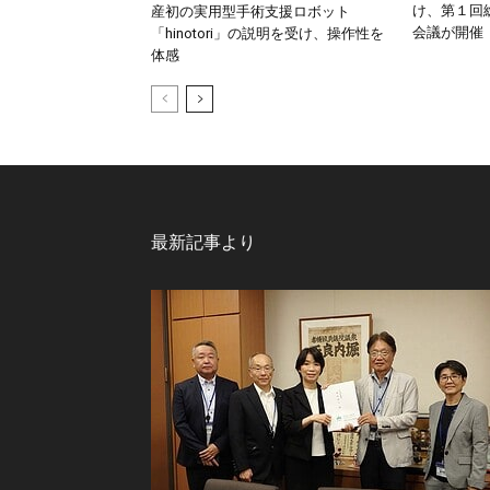
け、第１回
産初の実用型手術支援ロボット
会議が開催
「hinotori」の説明を受け、操作性を
体感
最新記事より