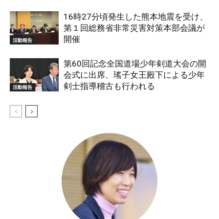
16時27分頃発生した熊本地震を受け、
第１回総務省非常災害対策本部会議が
開催
活動報告
第60回記念全国道場少年剣道大会の開
会式に出席、瑤子女王殿下による少年
剣士指導稽古も行われる
活動報告