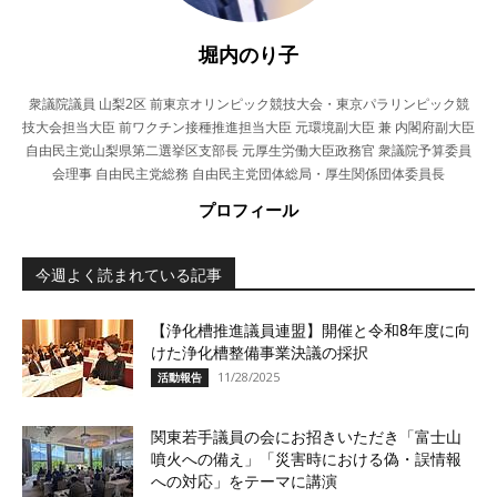
堀内のり子
衆議院議員 山梨2区 前東京オリンピック競技大会・東京パラリンピック競
技大会担当大臣 前ワクチン接種推進担当大臣 元環境副大臣 兼 内閣府副大臣
自由民主党山梨県第二選挙区支部長 元厚生労働大臣政務官 衆議院予算委員
会理事 自由民主党総務 自由民主党団体総局・厚生関係団体委員長
プロフィール
今週よく読まれている記事
【浄化槽推進議員連盟】開催と令和8年度に向
けた浄化槽整備事業決議の採択
11/28/2025
活動報告
関東若手議員の会にお招きいただき「富士山
噴火への備え」「災害時における偽・誤情報
への対応」をテーマに講演