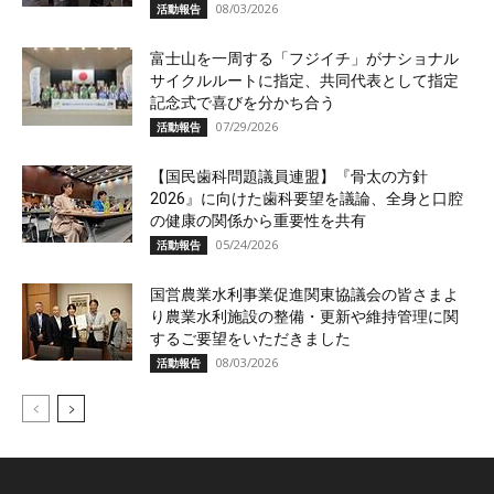
08/03/2026
活動報告
富士山を一周する「フジイチ」がナショナル
サイクルルートに指定、共同代表として指定
記念式で喜びを分かち合う
07/29/2026
活動報告
【国民歯科問題議員連盟】『骨太の方針
2026』に向けた歯科要望を議論、全身と口腔
の健康の関係から重要性を共有
05/24/2026
活動報告
国営農業水利事業促進関東協議会の皆さまよ
り農業水利施設の整備・更新や維持管理に関
するご要望をいただきました
08/03/2026
活動報告