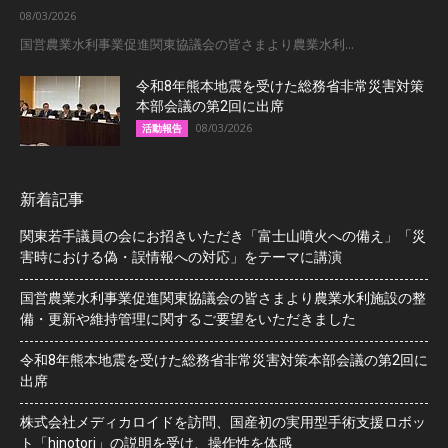
08/03/2026
国営農業水利事業促進関東協議会の皆さまより農業水利...
令和8年熊本地震を受けた総務省非常災害対策
本部会議の第2回に出席
08/03/2026
活動報告
新着記事
関東若手議員の会にお招きいただき「富士山噴火への備え」「災
害時における偽・誤情報への対応」をテーマに講演
国営農業水利事業促進関東協議会の皆さまより農業水利施設の整
備・更新や維持管理に関するご要望をいただきました
令和8年熊本地震を受けた総務省非常災害対策本部会議の第2回に
出席
株式会社メディカロイドを訪問、国産初の実用型手術支援ロボッ
ト「hinotori」の説明を受け、操作性を体感