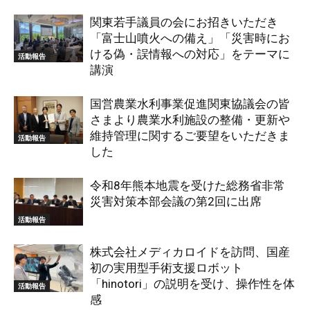
関東若手議員の会にお招きいただき
「富士山噴火への備え」「災害時にお
ける偽・誤情報への対応」をテーマに
活動報告
講演
国営農業水利事業促進関東協議会の皆
さまより農業水利施設の整備・更新や
維持管理に関するご要望をいただきま
活動報告
した
令和8年熊本地震を受けた総務省非常
災害対策本部会議の第2回に出席
活動報告
株式会社メディカロイドを訪問、国産
初の実用型手術支援ロボット
「hinotori」の説明を受け、操作性を体
活動報告
感