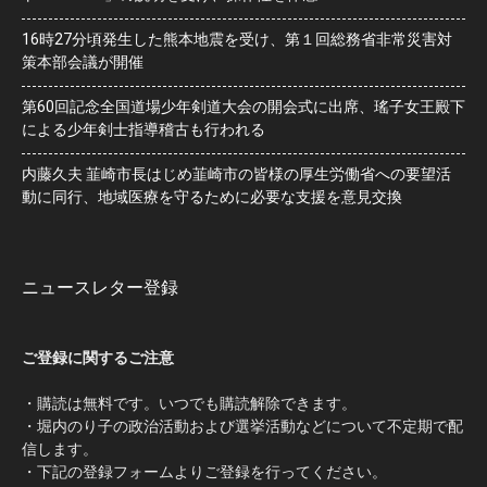
16時27分頃発生した熊本地震を受け、第１回総務省非常災害対
策本部会議が開催
第60回記念全国道場少年剣道大会の開会式に出席、瑤子女王殿下
による少年剣士指導稽古も行われる
内藤久夫 韮崎市長はじめ韮崎市の皆様の厚生労働省への要望活
動に同行、地域医療を守るために必要な支援を意見交換
ニュースレター登録
ご登録に関するご注意
・購読は無料です。いつでも購読解除できます。
・堀内のり子の政治活動および選挙活動などについて不定期で配
信します。
・下記の登録フォームよりご登録を行ってください。