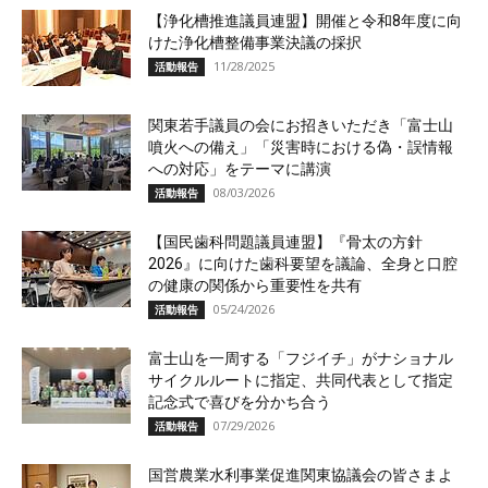
【浄化槽推進議員連盟】開催と令和8年度に向
けた浄化槽整備事業決議の採択
11/28/2025
活動報告
関東若手議員の会にお招きいただき「富士山
噴火への備え」「災害時における偽・誤情報
への対応」をテーマに講演
08/03/2026
活動報告
【国民歯科問題議員連盟】『骨太の方針
2026』に向けた歯科要望を議論、全身と口腔
の健康の関係から重要性を共有
05/24/2026
活動報告
富士山を一周する「フジイチ」がナショナル
サイクルルートに指定、共同代表として指定
記念式で喜びを分かち合う
07/29/2026
活動報告
国営農業水利事業促進関東協議会の皆さまよ