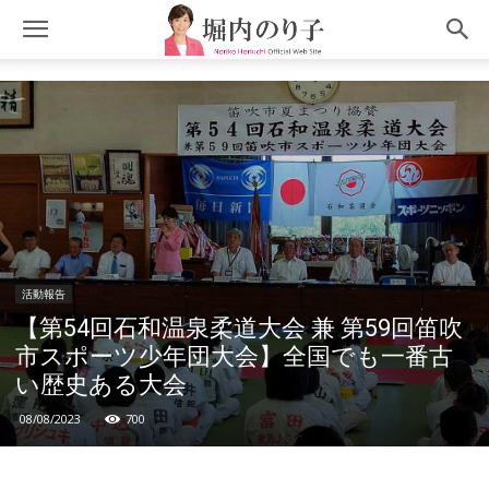
活動報告
【第54回石和温泉柔道大会 兼 第59回笛吹
市スポーツ少年団大会】全国でも一番古
い歴史ある大会
08/08/2023
700