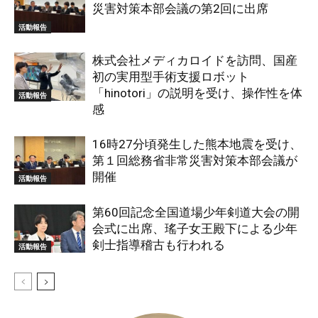
災害対策本部会議の第2回に出席
活動報告
株式会社メディカロイドを訪問、国産
初の実用型手術支援ロボット
「hinotori」の説明を受け、操作性を体
活動報告
感
16時27分頃発生した熊本地震を受け、
第１回総務省非常災害対策本部会議が
開催
活動報告
第60回記念全国道場少年剣道大会の開
会式に出席、瑤子女王殿下による少年
剣士指導稽古も行われる
活動報告