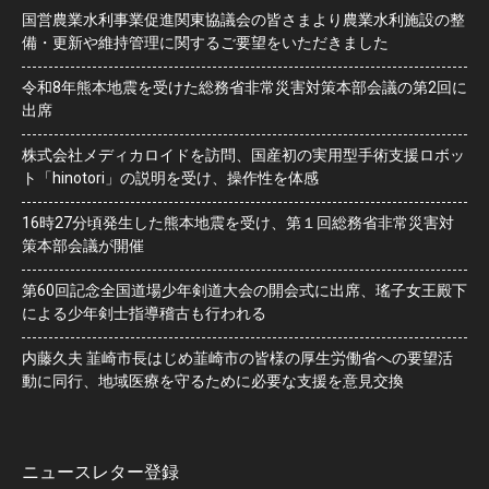
国営農業水利事業促進関東協議会の皆さまより農業水利施設の整
備・更新や維持管理に関するご要望をいただきました
令和8年熊本地震を受けた総務省非常災害対策本部会議の第2回に
出席
株式会社メディカロイドを訪問、国産初の実用型手術支援ロボッ
ト「hinotori」の説明を受け、操作性を体感
16時27分頃発生した熊本地震を受け、第１回総務省非常災害対
策本部会議が開催
第60回記念全国道場少年剣道大会の開会式に出席、瑤子女王殿下
による少年剣士指導稽古も行われる
内藤久夫 韮崎市長はじめ韮崎市の皆様の厚生労働省への要望活
動に同行、地域医療を守るために必要な支援を意見交換
ニュースレター登録