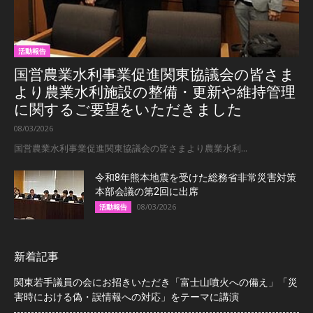
活動報告
国営農業水利事業促進関東協議会の皆さま
より農業水利施設の整備・更新や維持管理
に関するご要望をいただきました
08/03/2026
国営農業水利事業促進関東協議会の皆さまより農業水利...
令和8年熊本地震を受けた総務省非常災害対策
本部会議の第2回に出席
08/03/2026
活動報告
新着記事
関東若手議員の会にお招きいただき「富士山噴火への備え」「災
害時における偽・誤情報への対応」をテーマに講演