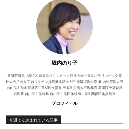
堀内のり子
衆議院議員 山梨2区 前東京オリンピック競技大会・東京パラリンピック競
技大会担当大臣 前ワクチン接種推進担当大臣 元環境副大臣 兼 内閣府副大臣
自由民主党山梨県第二選挙区支部長 元厚生労働大臣政務官 衆議院予算委員
会理事 自由民主党総務 自由民主党団体総局・厚生関係団体委員長
プロフィール
今週よく読まれている記事