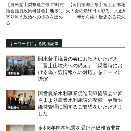
【自民党山梨県連主催 市町村
【河口湖湖上祭】富士五湖花
議会議員政策研修会】地域に
火大会の最終日を彩る、大正6
寄り添う政治への歩みを進め
年から続く歴史ある花火
る
キーワードによる関連記事
関東若手議員の会にお招きいただき
「富士山噴火への備え」「災害時にお
ける偽・誤情報への対応」をテーマに
活動報告
講演
国営農業水利事業促進関東協議会の皆
さまより農業水利施設の整備・更新や
維持管理に関するご要望をいただきま
活動報告
した
令和8年熊本地震を受けた総務省非常