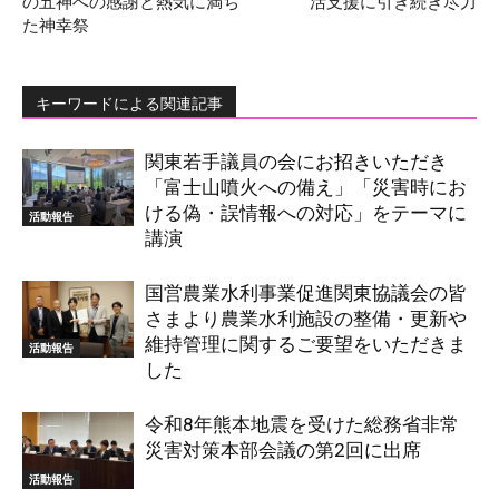
の五神への感謝と熱気に満ち
活支援に引き続き尽力
た神幸祭
キーワードによる関連記事
関東若手議員の会にお招きいただき
「富士山噴火への備え」「災害時にお
ける偽・誤情報への対応」をテーマに
活動報告
講演
国営農業水利事業促進関東協議会の皆
さまより農業水利施設の整備・更新や
維持管理に関するご要望をいただきま
活動報告
した
令和8年熊本地震を受けた総務省非常
災害対策本部会議の第2回に出席
活動報告