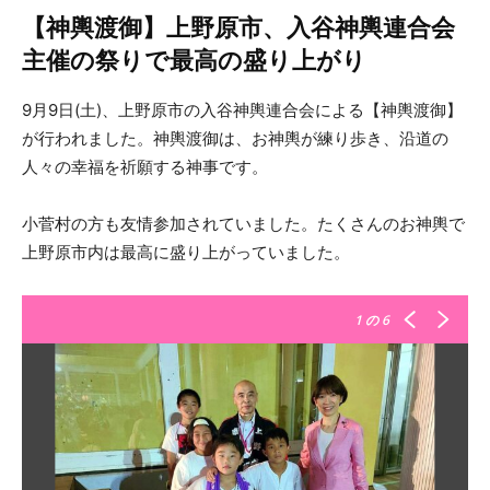
【神輿渡御】上野原市、入谷神輿連合会
主催の祭りで最高の盛り上がり
9月9日(土)、上野原市の入谷神輿連合会による【神輿渡御】
が行われました。神輿渡御は、お神輿が練り歩き、沿道の
人々の幸福を祈願する神事です。
小菅村の方も友情参加されていました。たくさんのお神輿で
上野原市内は最高に盛り上がっていました。
1
の 6