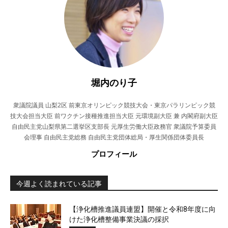
堀内のり子
衆議院議員 山梨2区 前東京オリンピック競技大会・東京パラリンピック競
技大会担当大臣 前ワクチン接種推進担当大臣 元環境副大臣 兼 内閣府副大臣
自由民主党山梨県第二選挙区支部長 元厚生労働大臣政務官 衆議院予算委員
会理事 自由民主党総務 自由民主党団体総局・厚生関係団体委員長
プロフィール
今週よく読まれている記事
【浄化槽推進議員連盟】開催と令和8年度に向
けた浄化槽整備事業決議の採択