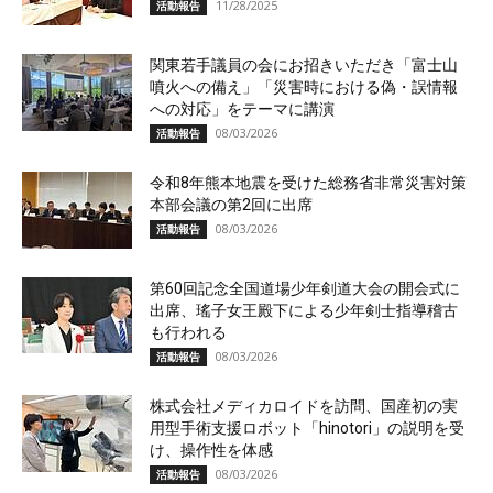
11/28/2025
活動報告
関東若手議員の会にお招きいただき「富士山
噴火への備え」「災害時における偽・誤情報
への対応」をテーマに講演
08/03/2026
活動報告
令和8年熊本地震を受けた総務省非常災害対策
本部会議の第2回に出席
08/03/2026
活動報告
第60回記念全国道場少年剣道大会の開会式に
出席、瑤子女王殿下による少年剣士指導稽古
も行われる
08/03/2026
活動報告
株式会社メディカロイドを訪問、国産初の実
用型手術支援ロボット「hinotori」の説明を受
け、操作性を体感
08/03/2026
活動報告