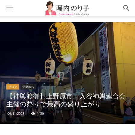
ブログ
活動報告
【神輿渡御】上野原市、入谷神輿連合会
主催の祭りで最高の盛り上がり
09/11/2023
1430