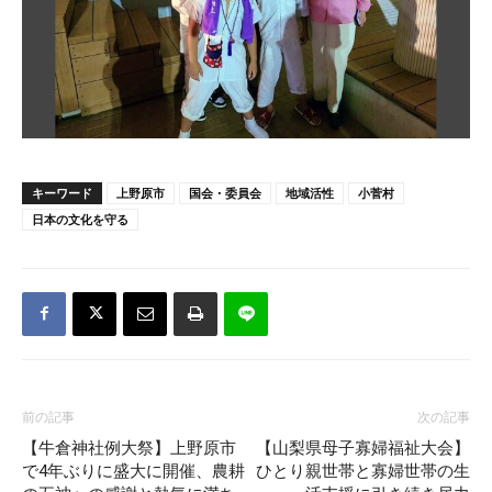
キーワード
上野原市
国会・委員会
地域活性
小菅村
日本の文化を守る
前の記事
次の記事
【牛倉神社例大祭】上野原市
【山梨県母子寡婦福祉大会】
で4年ぶりに盛大に開催、農耕
ひとり親世帯と寡婦世帯の生