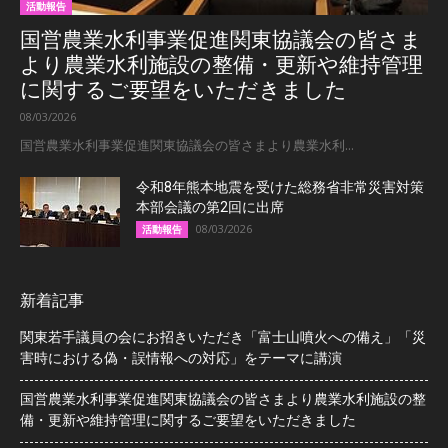
活動報告
国営農業水利事業促進関東協議会の皆さま
より農業水利施設の整備・更新や維持管理
に関するご要望をいただきました
08/03/2026
国営農業水利事業促進関東協議会の皆さまより農業水利...
令和8年熊本地震を受けた総務省非常災害対策
本部会議の第2回に出席
08/03/2026
活動報告
新着記事
関東若手議員の会にお招きいただき「富士山噴火への備え」「災
害時における偽・誤情報への対応」をテーマに講演
国営農業水利事業促進関東協議会の皆さまより農業水利施設の整
備・更新や維持管理に関するご要望をいただきました