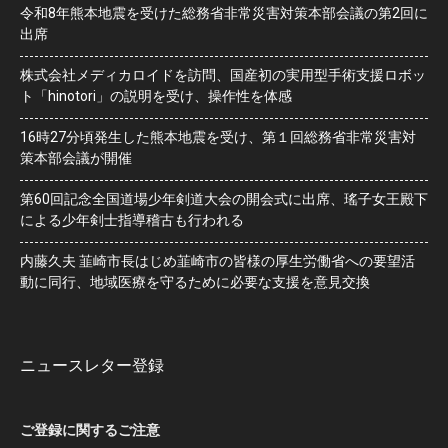
令和8年熊本地震を受けた総務省非常災害対策本部会議の第2回に
出席
株式会社メディカロイドを訪問、国産初の実用型手術支援ロボッ
ト「hinotori」の説明を受け、操作性を体感
16時27分頃発生した熊本地震を受け、第１回総務省非常災害対
策本部会議が開催
第60回記念全国道場少年剣道大会の開会式に出席、瑤子女王殿下
による少年剣士指導稽古も行われる
内藤久夫 韮崎市長はじめ韮崎市の皆様の厚生労働省への要望活
動に同行、地域医療を守るために必要な支援を意見交換
ニュースレター登録
ご登録に関するご注意