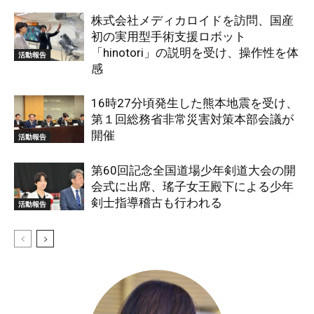
株式会社メディカロイドを訪問、国産
初の実用型手術支援ロボット
「hinotori」の説明を受け、操作性を体
活動報告
感
16時27分頃発生した熊本地震を受け、
第１回総務省非常災害対策本部会議が
開催
活動報告
第60回記念全国道場少年剣道大会の開
会式に出席、瑤子女王殿下による少年
剣士指導稽古も行われる
活動報告