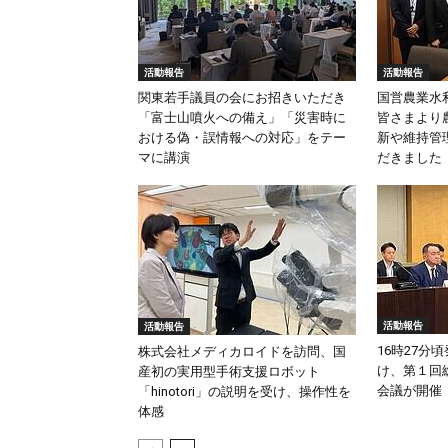
活動報告
活動報告
関東若手議員の会にお招きいただき
国営農業水
「富士山噴火への備え」「災害時に
皆さまより
おける偽・誤情報への対応」をテー
新や維持管
マに講演
だきました
活動報告
活動報告
16時27分
株式会社メディカロイドを訪問、国
け、第１回
産初の実用型手術支援ロボット
会議が開催
「hinotori」の説明を受け、操作性を
体感