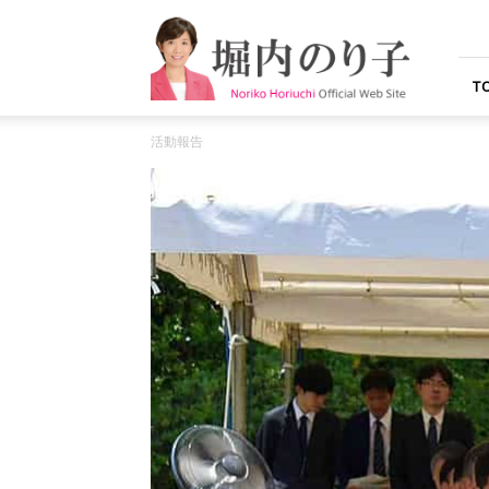
堀
内
の
り
T
子
オ
活動報告
フ
ィ
シ
ャ
ル
ウ
ェ
ブ
サ
イ
ト