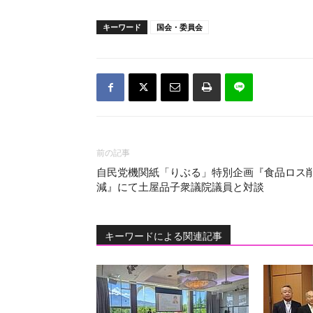
キーワード
国会・委員会
前の記事
自民党機関紙「りぶる」特別企画『食品ロス
減』にて土屋品子衆議院議員と対談
キーワードによる関連記事