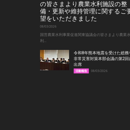
の皆さまより農業水利施設の整
備・更新や維持管理に関するご
望をいただきました
08/03/2026
国営農業水利事業促進関東協議会の皆さまより農業
利...
令和8年熊本地震を受けた総務
非常災害対策本部会議の第2回
出席
08/03/2026
活動報告