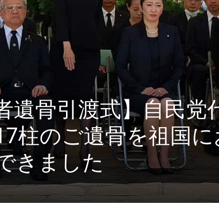
者遺骨引渡式】自民党
17柱のご遺骨を祖国に
できました