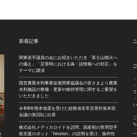
新着記事
関東若手議員の会にお招きいただき「富士山噴火へ
の備え」「災害時における偽・誤情報への対応」を
ご
テーマに講演
・
国営農業水利事業促進関東協議会の皆さまより農業
・
水利施設の整備・更新や維持管理に関するご要望を
て
いただきました
・
い
令和8年熊本地震を受けた総務省非常災害対策本部
会議の第2回に出席
ご
ち
株式会社メディカロイドを訪問、国産初の実用型手
会
術支援ロボット「hinotori」の説明を受け、操作性