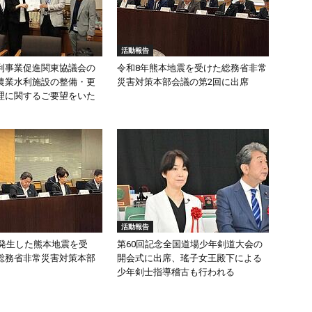
活動報告
利事業促進関東協議会の
令和8年熊本地震を受けた総務省非常
農業水利施設の整備・更
災害対策本部会議の第2回に出席
理に関するご要望をいた
活動報告
頃発生した熊本地震を受
第60回記念全国道場少年剣道大会の
総務省非常災害対策本部
開会式に出席、瑤子女王殿下による
少年剣士指導稽古も行われる