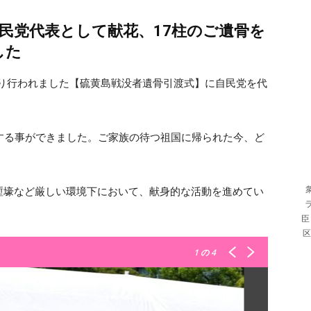
民党代表として献花、17柱のご遺骨を
した
て執り行われました【硫黄島戦没者遺骨引渡式】に自民党を代
する事ができました。ご家族の待つ祖国に帰られた今、ど
塹壕など厳しい環境下において、献身的な活動を進めてい
。
臣
区
1
の 4