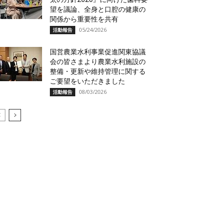
望を議論、全身と口腔の健康の
関係から重要性を共有
05/24/2026
活動報告
国営農業水利事業促進関東協議
会の皆さまより農業水利施設の
整備・更新や維持管理に関する
ご要望をいただきました
08/03/2026
活動報告