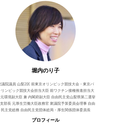
堀内のり子
衆議院議員 山梨2区 前東京オリンピック競技大会・東京パ
ラリンピック競技大会担当大臣 前ワクチン接種推進担当大
 元環境副大臣 兼 内閣府副大臣 自由民主党山梨県第二選挙
支部長 元厚生労働大臣政務官 衆議院予算委員会理事 自由
民主党総務 自由民主党団体総局・厚生関係団体委員長
プロフィール