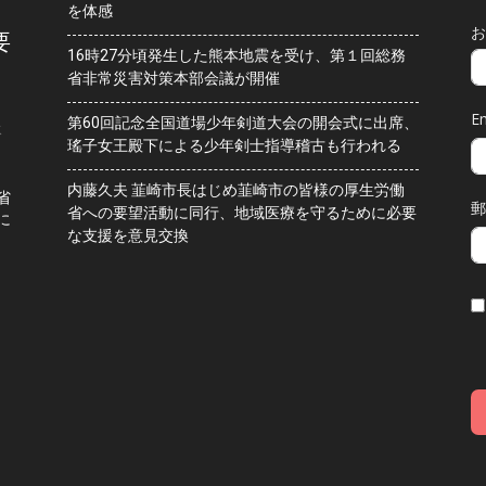
を体感
お
要
16時27分頃発生した熊本地震を受け、第１回総務
省非常災害対策本部会議が開催
Em
第60回記念全国道場少年剣道大会の開会式に出席、
水
瑤子女王殿下による少年剣士指導稽古も行われる
内藤久夫 韮崎市長はじめ韮崎市の皆様の厚生労働
省
郵
省への要望活動に同行、地域医療を守るために必要
に
な支援を意見交換