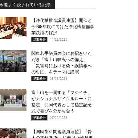
今週よく読まれている記事
【浄化槽推進議員連盟】開催と
令和8年度に向けた浄化槽整備事
業決議の採択
11/28/2025
活動報告
関東若手議員の会にお招きいた
だき「富士山噴火への備え」
「災害時における偽・誤情報へ
の対応」をテーマに講演
08/03/2026
活動報告
富士山を一周する「フジイチ」
がナショナルサイクルルートに
指定、共同代表として指定記念
式で喜びを分かち合う
07/29/2026
活動報告
【国民歯科問題議員連盟】『骨
太の方針2026』に向けた歯科要