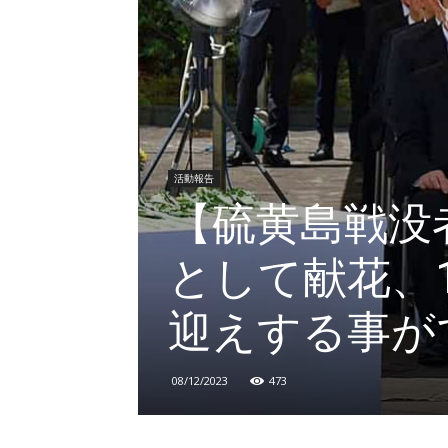
活動報告
【硫黄島戦没
として献花、
迎えする事が
08/12/2023
473