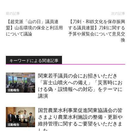
前の記事
次の記事
【超党派「山の日」議員連
【刀剣・和鉄文化を保存振興
盟】山岳環境の保全と利活用
する議員連盟】刀剣に関する
について議論
予算や展覧会について意見交
換
キーワードによる関連記事
関東若手議員の会にお招きいただき
「富士山噴火への備え」「災害時にお
ける偽・誤情報への対応」をテーマに
活動報告
講演
国営農業水利事業促進関東協議会の皆
さまより農業水利施設の整備・更新や
維持管理に関するご要望をいただきま
活動報告
した