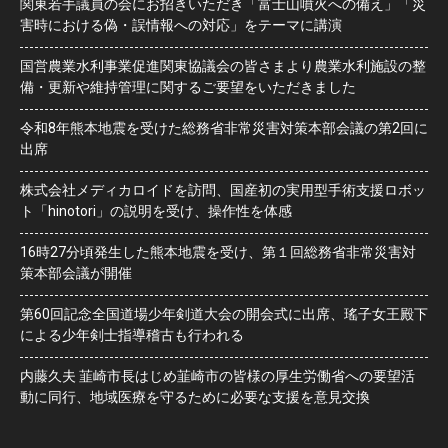
関東若手議員の会にお招きいただき「富士山噴火への備え」「災
害時における偽・誤情報への対応」をテーマに講演
国営農業水利事業促進関東協議会の皆さまより農業水利施設の整
備・更新や維持管理に関するご要望をいただきました
令和8年熊本地震を受けた総務省非常災害対策本部会議の第2回に
出席
株式会社メディカロイドを訪問、国産初の実用型手術支援ロボッ
ト「hinotori」の説明を受け、操作性を体感
16時27分頃発生した熊本地震を受け、第１回総務省非常災害対
策本部会議が開催
第60回記念全国道場少年剣道大会の開会式に出席、瑤子女王殿下
による少年剣士指導稽古も行われる
内藤久夫 韮崎市長はじめ韮崎市の皆様の厚生労働省への要望活
動に同行、地域医療を守るために必要な支援を意見交換