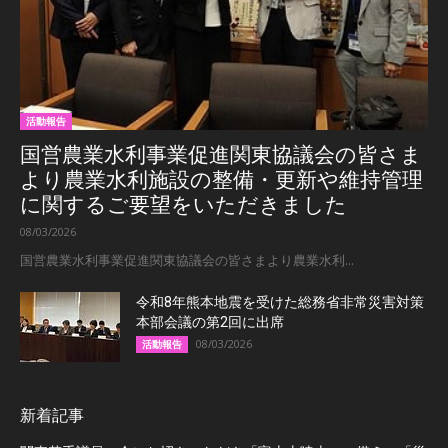
活動報告
国営農業水利事業促進関東協議会の皆さま
より農業水利施設の整備・更新や維持管理
に関するご要望をいただきました
08/03/2026
国営農業水利事業促進関東協議会の皆さまより農業水利...
令和8年熊本地震を受けた総務省非常災害対策
本部会議の第2回に出席
08/03/2026
活動報告
新着記事