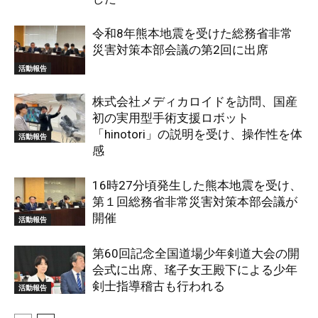
令和8年熊本地震を受けた総務省非常
災害対策本部会議の第2回に出席
活動報告
株式会社メディカロイドを訪問、国産
初の実用型手術支援ロボット
「hinotori」の説明を受け、操作性を体
活動報告
感
16時27分頃発生した熊本地震を受け、
第１回総務省非常災害対策本部会議が
開催
活動報告
第60回記念全国道場少年剣道大会の開
会式に出席、瑤子女王殿下による少年
剣士指導稽古も行われる
活動報告