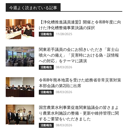
今週よく読まれている記事
【浄化槽推進議員連盟】開催と令和8年度に向
けた浄化槽整備事業決議の採択
11/28/2025
活動報告
関東若手議員の会にお招きいただき「富士山
噴火への備え」「災害時における偽・誤情報
への対応」をテーマに講演
08/03/2026
活動報告
令和8年熊本地震を受けた総務省非常災害対策
本部会議の第2回に出席
08/03/2026
活動報告
国営農業水利事業促進関東協議会の皆さまよ
り農業水利施設の整備・更新や維持管理に関
するご要望をいただきました
08/03/2026
活動報告