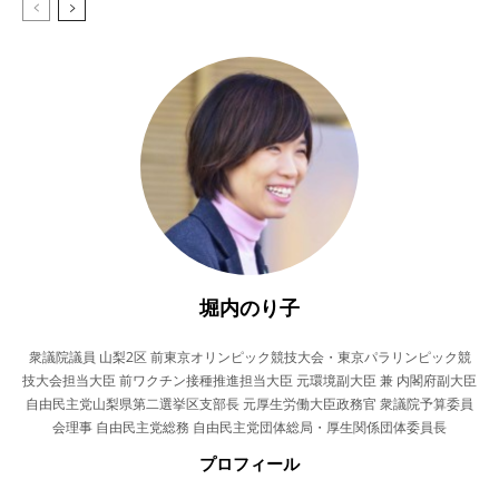
堀内のり子
衆議院議員 山梨2区 前東京オリンピック競技大会・東京パラリンピック競
技大会担当大臣 前ワクチン接種推進担当大臣 元環境副大臣 兼 内閣府副大臣
自由民主党山梨県第二選挙区支部長 元厚生労働大臣政務官 衆議院予算委員
会理事 自由民主党総務 自由民主党団体総局・厚生関係団体委員長
プロフィール