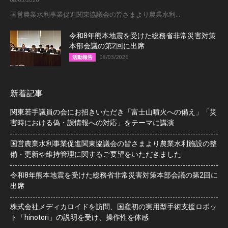
国営農業水利事業促進関東協議会の皆さまより農業水利...
令和8年熊本地震を受けた総務省非常災害対策
本部会議の第2回に出席
08/03/2026
活動報告
新着記事
関東若手議員の会にお招きいただき「富士山噴火への備え」「災
害時における偽・誤情報への対応」をテーマに講演
国営農業水利事業促進関東協議会の皆さまより農業水利施設の整
備・更新や維持管理に関するご要望をいただきました
令和8年熊本地震を受けた総務省非常災害対策本部会議の第2回に
出席
株式会社メディカロイドを訪問、国産初の実用型手術支援ロボッ
ト「hinotori」の説明を受け、操作性を体感