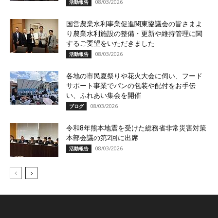
08/03/2026
活動報告
国営農業水利事業促進関東協議会の皆さまよ
り農業水利施設の整備・更新や維持管理に関
するご要望をいただきました
08/03/2026
活動報告
各地の市民夏祭りや花火大会に伺い、フード
サポート事業でパンの包装や配付をお手伝
い、ふれあい集会を開催
08/03/2026
ブログ
令和8年熊本地震を受けた総務省非常災害対策
本部会議の第2回に出席
08/03/2026
活動報告