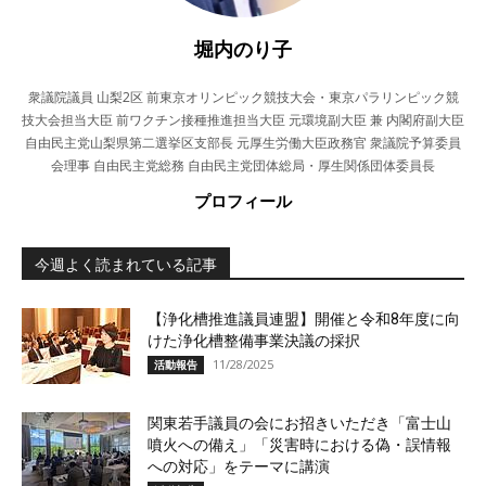
堀内のり子
衆議院議員 山梨2区 前東京オリンピック競技大会・東京パラリンピック競
技大会担当大臣 前ワクチン接種推進担当大臣 元環境副大臣 兼 内閣府副大臣
自由民主党山梨県第二選挙区支部長 元厚生労働大臣政務官 衆議院予算委員
会理事 自由民主党総務 自由民主党団体総局・厚生関係団体委員長
プロフィール
今週よく読まれている記事
【浄化槽推進議員連盟】開催と令和8年度に向
けた浄化槽整備事業決議の採択
11/28/2025
活動報告
関東若手議員の会にお招きいただき「富士山
噴火への備え」「災害時における偽・誤情報
への対応」をテーマに講演