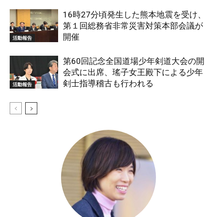
16時27分頃発生した熊本地震を受け、
第１回総務省非常災害対策本部会議が
開催
活動報告
第60回記念全国道場少年剣道大会の開
会式に出席、瑤子女王殿下による少年
剣士指導稽古も行われる
活動報告