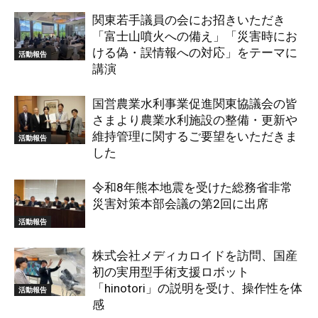
関東若手議員の会にお招きいただき
「富士山噴火への備え」「災害時にお
ける偽・誤情報への対応」をテーマに
活動報告
講演
国営農業水利事業促進関東協議会の皆
さまより農業水利施設の整備・更新や
維持管理に関するご要望をいただきま
活動報告
した
令和8年熊本地震を受けた総務省非常
災害対策本部会議の第2回に出席
活動報告
株式会社メディカロイドを訪問、国産
初の実用型手術支援ロボット
「hinotori」の説明を受け、操作性を体
活動報告
感