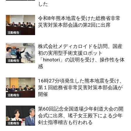
した
令和8年熊本地震を受けた総務省非常
災害対策本部会議の第2回に出席
活動報告
株式会社メディカロイドを訪問、国産
初の実用型手術支援ロボット
「hinotori」の説明を受け、操作性を体
活動報告
感
16時27分頃発生した熊本地震を受け、
第１回総務省非常災害対策本部会議が
開催
活動報告
第60回記念全国道場少年剣道大会の開
会式に出席、瑤子女王殿下による少年
剣士指導稽古も行われる
活動報告