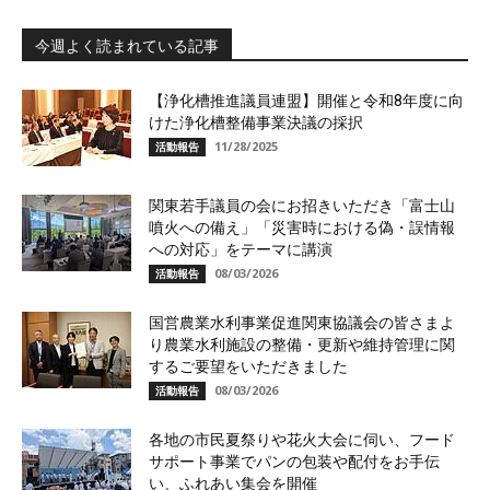
今週よく読まれている記事
【浄化槽推進議員連盟】開催と令和8年度に向
けた浄化槽整備事業決議の採択
11/28/2025
活動報告
関東若手議員の会にお招きいただき「富士山
噴火への備え」「災害時における偽・誤情報
への対応」をテーマに講演
08/03/2026
活動報告
国営農業水利事業促進関東協議会の皆さまよ
り農業水利施設の整備・更新や維持管理に関
するご要望をいただきました
08/03/2026
活動報告
各地の市民夏祭りや花火大会に伺い、フード
サポート事業でパンの包装や配付をお手伝
い、ふれあい集会を開催