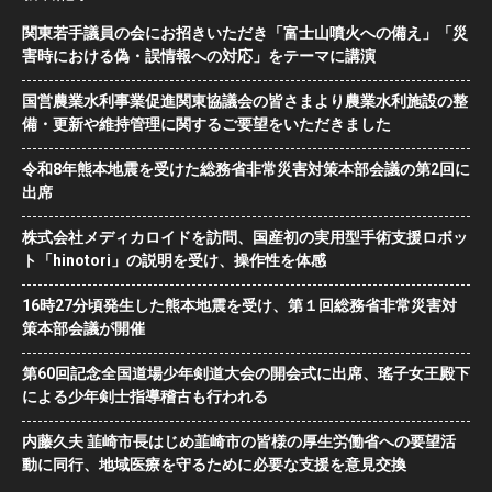
関東若手議員の会にお招きいただき「富士山噴火への備え」「災
害時における偽・誤情報への対応」をテーマに講演
国営農業水利事業促進関東協議会の皆さまより農業水利施設の整
備・更新や維持管理に関するご要望をいただきました
令和8年熊本地震を受けた総務省非常災害対策本部会議の第2回に
出席
株式会社メディカロイドを訪問、国産初の実用型手術支援ロボッ
ト「hinotori」の説明を受け、操作性を体感
16時27分頃発生した熊本地震を受け、第１回総務省非常災害対
策本部会議が開催
第60回記念全国道場少年剣道大会の開会式に出席、瑤子女王殿下
による少年剣士指導稽古も行われる
内藤久夫 韮崎市長はじめ韮崎市の皆様の厚生労働省への要望活
動に同行、地域医療を守るために必要な支援を意見交換