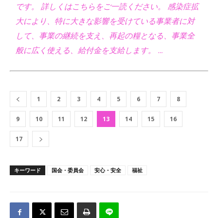
です。 詳しくはこちらをご一読ください。 感染症拡
大により、特に大きな影響を受けている事業者に対
して、事業の継続を支え、再起の糧となる、事業全
般に広く使える、給付金を支給します。 …
1
2
3
4
5
6
7
8
9
10
11
12
13
14
15
16
17
キーワード
国会・委員会
安心・安全
福祉