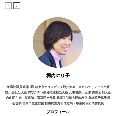
堀内のり子
衆議院議員 山梨2区 前東京オリンピック競技大会・東京パラリンピック競
技大会担当大臣 前ワクチン接種推進担当大臣 元環境副大臣 兼 内閣府副大臣
自由民主党山梨県第二選挙区支部長 元厚生労働大臣政務官 衆議院予算委員
会理事 自由民主党総務 自由民主党団体総局・厚生関係団体委員長
プロフィール