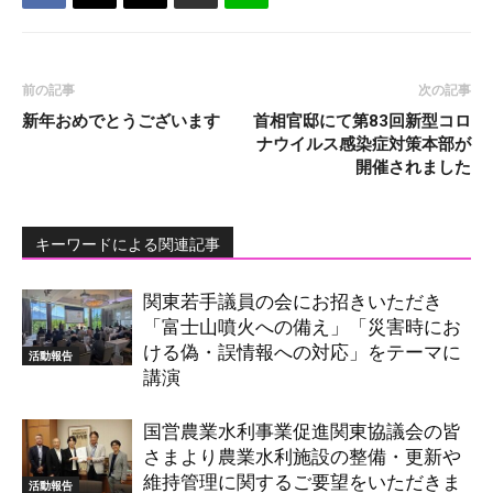
前の記事
次の記事
新年おめでとうございます
首相官邸にて第83回新型コロ
ナウイルス感染症対策本部が
開催されました
キーワードによる関連記事
関東若手議員の会にお招きいただき
「富士山噴火への備え」「災害時にお
ける偽・誤情報への対応」をテーマに
活動報告
講演
国営農業水利事業促進関東協議会の皆
さまより農業水利施設の整備・更新や
維持管理に関するご要望をいただきま
活動報告