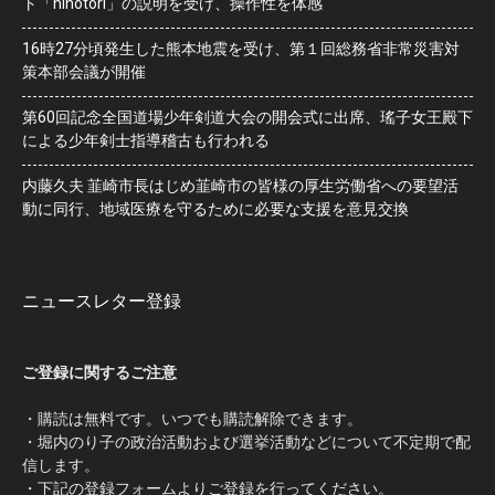
ト「hinotori」の説明を受け、操作性を体感
16時27分頃発生した熊本地震を受け、第１回総務省非常災害対
策本部会議が開催
第60回記念全国道場少年剣道大会の開会式に出席、瑤子女王殿下
による少年剣士指導稽古も行われる
内藤久夫 韮崎市長はじめ韮崎市の皆様の厚生労働省への要望活
動に同行、地域医療を守るために必要な支援を意見交換
ニュースレター登録
ご登録に関するご注意
・購読は無料です。いつでも購読解除できます。
・堀内のり子の政治活動および選挙活動などについて不定期で配
信します。
・下記の登録フォームよりご登録を行ってください。