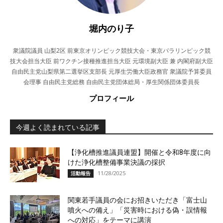
堀内のり子
衆議院議員 山梨2区 前東京オリンピック競技大会・東京パラリンピック競
技大会担当大臣 前ワクチン接種推進担当大臣 元環境副大臣 兼 内閣府副大臣
自由民主党山梨県第二選挙区支部長 元厚生労働大臣政務官 衆議院予算委員
会理事 自由民主党総務 自由民主党団体総局・厚生関係団体委員長
プロフィール
今週よく読まれている記事
【浄化槽推進議員連盟】開催と令和8年度に向
けた浄化槽整備事業決議の採択
11/28/2025
活動報告
関東若手議員の会にお招きいただき「富士山
噴火への備え」「災害時における偽・誤情報
への対応」をテーマに講演