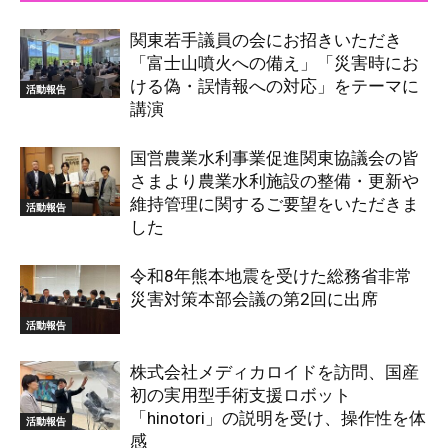
関東若手議員の会にお招きいただき
「富士山噴火への備え」「災害時にお
ける偽・誤情報への対応」をテーマに
活動報告
講演
国営農業水利事業促進関東協議会の皆
さまより農業水利施設の整備・更新や
維持管理に関するご要望をいただきま
活動報告
した
令和8年熊本地震を受けた総務省非常
災害対策本部会議の第2回に出席
活動報告
株式会社メディカロイドを訪問、国産
初の実用型手術支援ロボット
「hinotori」の説明を受け、操作性を体
活動報告
感