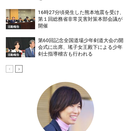
16時27分頃発生した熊本地震を受け、
第１回総務省非常災害対策本部会議が
開催
活動報告
第60回記念全国道場少年剣道大会の開
会式に出席、瑤子女王殿下による少年
剣士指導稽古も行われる
活動報告