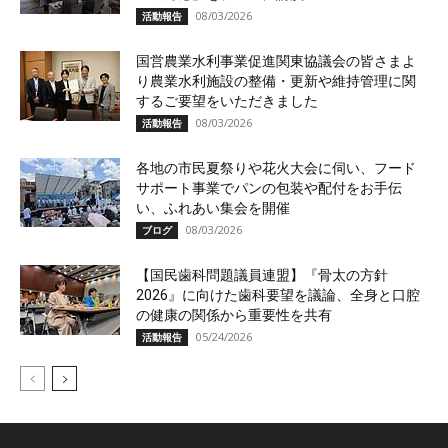
08/03/2026
活動報告
国営農業水利事業促進関東協議会の皆さまよ
り農業水利施設の整備・更新や維持管理に関
するご要望をいただきました
08/03/2026
活動報告
各地の市民夏祭りや花火大会に伺い、フード
サポート事業でパンの包装や配付をお手伝
い、ふれあい集会を開催
08/03/2026
ブログ
【国民歯科問題議員連盟】『骨太の方針
2026』に向けた歯科要望を議論、全身と口腔
の健康の関係から重要性を共有
05/24/2026
活動報告