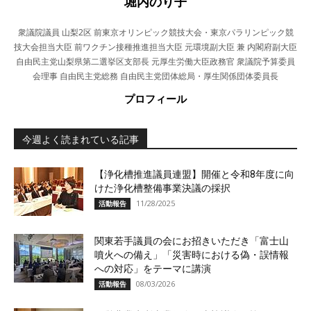
堀内のり子
衆議院議員 山梨2区 前東京オリンピック競技大会・東京パラリンピック競
技大会担当大臣 前ワクチン接種推進担当大臣 元環境副大臣 兼 内閣府副大臣
自由民主党山梨県第二選挙区支部長 元厚生労働大臣政務官 衆議院予算委員
会理事 自由民主党総務 自由民主党団体総局・厚生関係団体委員長
プロフィール
今週よく読まれている記事
【浄化槽推進議員連盟】開催と令和8年度に向
けた浄化槽整備事業決議の採択
11/28/2025
活動報告
関東若手議員の会にお招きいただき「富士山
噴火への備え」「災害時における偽・誤情報
への対応」をテーマに講演
08/03/2026
活動報告