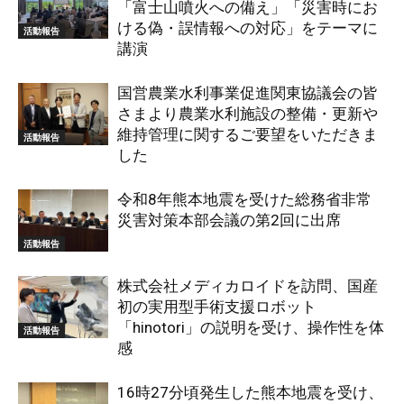
「富士山噴火への備え」「災害時にお
ける偽・誤情報への対応」をテーマに
活動報告
講演
国営農業水利事業促進関東協議会の皆
さまより農業水利施設の整備・更新や
維持管理に関するご要望をいただきま
活動報告
した
令和8年熊本地震を受けた総務省非常
災害対策本部会議の第2回に出席
活動報告
株式会社メディカロイドを訪問、国産
初の実用型手術支援ロボット
「hinotori」の説明を受け、操作性を体
活動報告
感
16時27分頃発生した熊本地震を受け、