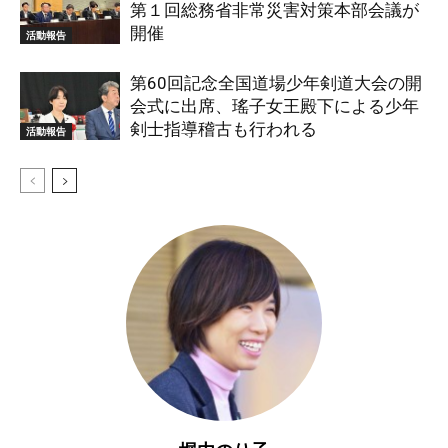
第１回総務省非常災害対策本部会議が
開催
活動報告
第60回記念全国道場少年剣道大会の開
会式に出席、瑤子女王殿下による少年
剣士指導稽古も行われる
活動報告