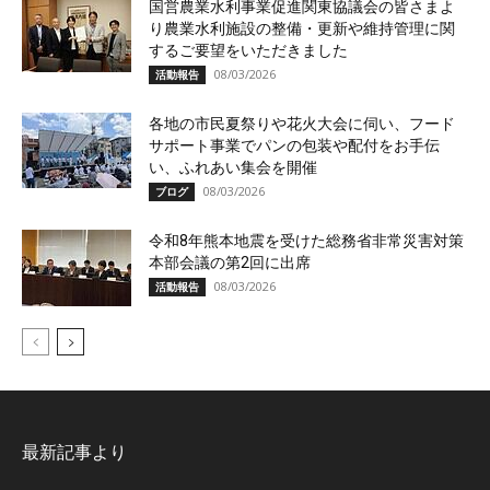
国営農業水利事業促進関東協議会の皆さまよ
り農業水利施設の整備・更新や維持管理に関
するご要望をいただきました
08/03/2026
活動報告
各地の市民夏祭りや花火大会に伺い、フード
サポート事業でパンの包装や配付をお手伝
い、ふれあい集会を開催
08/03/2026
ブログ
令和8年熊本地震を受けた総務省非常災害対策
本部会議の第2回に出席
08/03/2026
活動報告
最新記事より