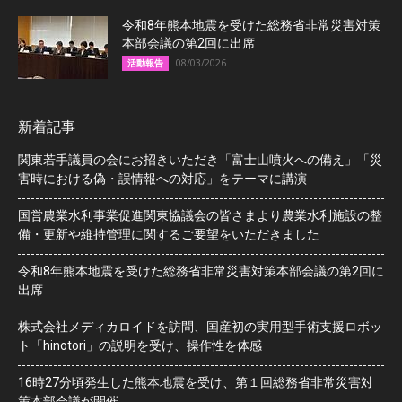
令和8年熊本地震を受けた総務省非常災害対策
本部会議の第2回に出席
08/03/2026
活動報告
新着記事
関東若手議員の会にお招きいただき「富士山噴火への備え」「災
害時における偽・誤情報への対応」をテーマに講演
国営農業水利事業促進関東協議会の皆さまより農業水利施設の整
備・更新や維持管理に関するご要望をいただきました
令和8年熊本地震を受けた総務省非常災害対策本部会議の第2回に
出席
株式会社メディカロイドを訪問、国産初の実用型手術支援ロボッ
ト「hinotori」の説明を受け、操作性を体感
16時27分頃発生した熊本地震を受け、第１回総務省非常災害対
策本部会議が開催