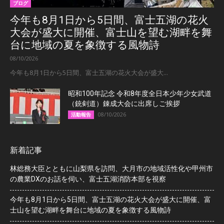
ブログ
今年も8月1日から5日間、富士五湖の花火
大会が盛大に開催、富士山を望む湖畔を舞
台に地域の夏を象徴する風物詩
08/10/2026
今年も8月1日から5日間、富士五湖の花火大会が盛大...
昭和100年記念 令和8年度全日本少年少女武道
（銃剣道）錬成大会に出席しご挨拶
08/10/2026
活動報告
新着記事
林総務大臣とともに山梨県を訪問、大月市の地域活性化や甲州市
の農業DXのお話を伺い、富士五湖消防本部を視察
今年も8月1日から5日間、富士五湖の花火大会が盛大に開催、富
士山を望む湖畔を舞台に地域の夏を象徴する風物詩