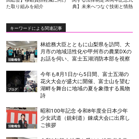
回総会】移動負担軽減に向け
関する法律制定50周年記念式
た取り組みを紹介
典】未来へつなぐ技術と情熱
キーワードによる関連記事
林総務大臣とともに山梨県を訪問、大
月市の地域活性化や甲州市の農業DXの
お話を伺い、富士五湖消防本部を視察
活動報告
今年も8月1日から5日間、富士五湖の
花火大会が盛大に開催、富士山を望む
湖畔を舞台に地域の夏を象徴する風物
ブログ
詩
昭和100年記念 令和8年度全日本少年
少女武道（銃剣道）錬成大会に出席し
ご挨拶
活動報告