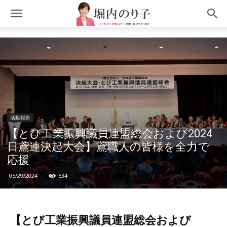
活動報告
【とび工業振興議員連盟総会および2024
日鳶連決起大会】鳶職人の皆様を全力で
応援
05/29/2024
534
【とび工業振興議員連盟総会および