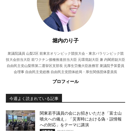
堀内のり子
衆議院議員 山梨2区 前東京オリンピック競技大会・東京パラリンピック競
技大会担当大臣 前ワクチン接種推進担当大臣 元環境副大臣 兼 内閣府副大臣
自由民主党山梨県第二選挙区支部長 元厚生労働大臣政務官 衆議院予算委員
会理事 自由民主党総務 自由民主党団体総局・厚生関係団体委員長
プロフィール
今週よく読まれている記事
関東若手議員の会にお招きいただき「富士山
噴火への備え」「災害時における偽・誤情報
への対応」をテーマに講演