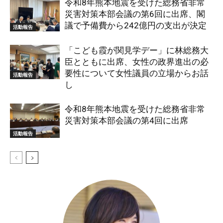
令和8年熊本地震を受けた総務省非常
災害対策本部会議の第6回に出席、閣
議で予備費から242億円の支出が決定
活動報告
「こども霞が関見学デー」に林総務大
臣とともに出席、女性の政界進出の必
要性について女性議員の立場からお話
活動報告
し
令和8年熊本地震を受けた総務省非常
災害対策本部会議の第4回に出席
活動報告