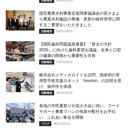
08/03/2026
活動報告
国営農業水利事業促進関東協議会の皆さまよ
り農業水利施設の整備・更新や維持管理に関
するご要望をいただきました
08/03/2026
活動報告
【国民歯科問題議員連盟】『骨太の方針
2026』に向けた歯科要望を議論、全身と口腔
の健康の関係から重要性を共有
05/24/2026
活動報告
株式会社メディカロイドを訪問、国産初の実
用型手術支援ロボット「hinotori」の説明を受
け、操作性を体感
08/03/2026
活動報告
各地の市民夏祭りや花火大会に伺い、フード
サポート事業でパンの包装や配付をお手伝
い、ふれあい集会を開催
08/03/2026
ブログ