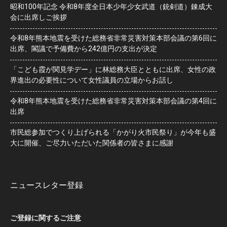
昭和100年記念 令和8年度全日本少年少女武道（銃剣道）錬成大
会に出席しご挨拶
令和8年熊本地震を受けた総務省非常災害対策本部会議の第6回に
出席、閣議で予備費から242億円の支出が決定
「こども霞が関見学デー」に林総務大臣とともに出席、女性の政
界進出の必要性について女性議員の立場からお話し
令和8年熊本地震を受けた総務省非常災害対策本部会議の第4回に
出席
市民総参加でつくり上げられる「かがり火市民祭り」が今年も盛
大に開催、ご尽力いただいた関係者の皆さまに感謝
ニュースレター登録
ご登録に関するご注意