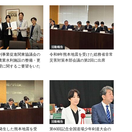
活動報告
利事業促進関東協議会の
令和8年熊本地震を受けた総務省非常
農業水利施設の整備・更
災害対策本部会議の第2回に出席
理に関するご要望をいた
活動報告
頃発生した熊本地震を受
第60回記念全国道場少年剣道大会の