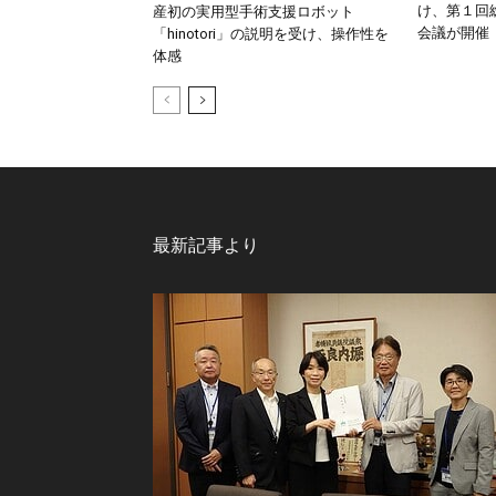
け、第１回
産初の実用型手術支援ロボット
会議が開催
「hinotori」の説明を受け、操作性を
体感
最新記事より