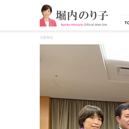
堀
内
の
り
T
子
オ
活動報告
フ
ィ
シ
ャ
ル
ウ
ェ
ブ
サ
イ
ト