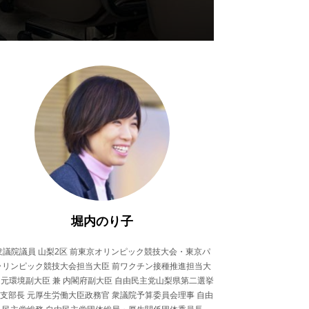
堀内のり子
衆議院議員 山梨2区 前東京オリンピック競技大会・東京パ
ラリンピック競技大会担当大臣 前ワクチン接種推進担当大
 元環境副大臣 兼 内閣府副大臣 自由民主党山梨県第二選挙
支部長 元厚生労働大臣政務官 衆議院予算委員会理事 自由