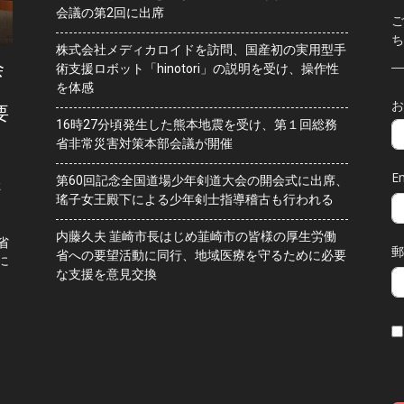
会議の第2回に出席
ご
ち
株式会社メディカロイドを訪問、国産初の実用型手
会
術支援ロボット「hinotori」の説明を受け、操作性
を体感
お
要
16時27分頃発生した熊本地震を受け、第１回総務
省非常災害対策本部会議が開催
Em
第60回記念全国道場少年剣道大会の開会式に出席、
水
瑤子女王殿下による少年剣士指導稽古も行われる
内藤久夫 韮崎市長はじめ韮崎市の皆様の厚生労働
省
郵
省への要望活動に同行、地域医療を守るために必要
に
な支援を意見交換