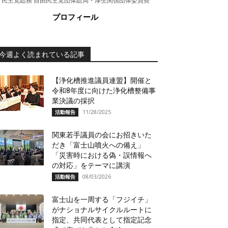
民主党総務 自由民主党団体総局・厚生関係団体委員長
プロフィール
今週よく読まれている記事
【浄化槽推進議員連盟】開催と
令和8年度に向けた浄化槽整備事
業決議の採択
11/28/2025
活動報告
関東若手議員の会にお招きいた
だき「富士山噴火への備え」
「災害時における偽・誤情報へ
の対応」をテーマに講演
08/03/2026
活動報告
富士山を一周する「フジイチ」
がナショナルサイクルルートに
指定、共同代表として指定記念