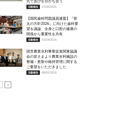
式で喜びを分かち合う
07/29/2026
活動報告
【国民歯科問題議員連盟】『骨
太の方針2026』に向けた歯科要
望を議論、全身と口腔の健康の
関係から重要性を共有
05/24/2026
活動報告
国営農業水利事業促進関東協議
会の皆さまより農業水利施設の
整備・更新や維持管理に関する
ご要望をいただきました
08/03/2026
活動報告