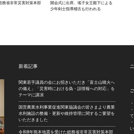
総務省非常災害対策本部
開会式に出席、瑤子女王殿下による
少年剣士指導稽古も行われる
新着記事
関東若手議員の会にお招きいただき「富士山噴火へ
の備え」「災害時における偽・誤情報への対応」を
ご
テーマに講演
・
国営農業水利事業促進関東協議会の皆さまより農業
・
水利施設の整備・更新や維持管理に関するご要望を
て
いただきました
・
い
令和8年熊本地震を受けた総務省非常災害対策本部