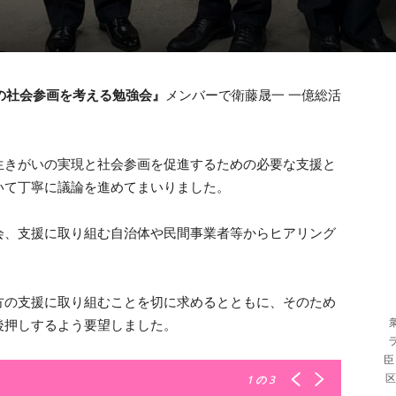
の社会参画を考える勉強会』
メンバーで衛藤晟一 一億総活
生きがいの実現と社会参画を促進するための必要な支援と
いて丁寧に議論を進めてまいりました。
会、支援に取り組む自治体や民間事業者等からヒアリング
方の支援に取り組むことを切に求めるとともに、そのため
後押しするよう要望しました。
臣
区
1
の 3