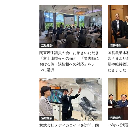
活動報告
活動報告
関東若手議員の会にお招きいただき
国営農業水
「富士山噴火への備え」「災害時に
皆さまより
おける偽・誤情報への対応」をテー
新や維持管
マに講演
だきました
活動報告
活動報告
16時27分
株式会社メディカロイドを訪問、国