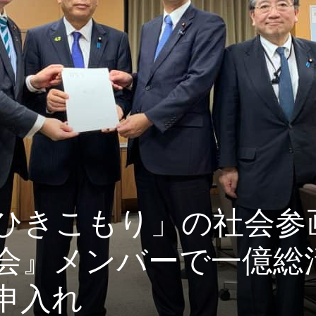
ひきこもり」の社会参
会』メンバーで一億総
申入れ