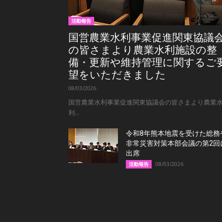
活動報告
国営農業水利事業促進関東協議
の皆さまより農業水利施設の整
備・更新や維持管理に関するご
望をいただきました
08/03/2026
国営農業水利事業促進関東協議会の皆さまより農業
利...
令和8年熊本地震を受けた総務
非常災害対策本部会議の第2回
出席
08/03/2026
活動報告