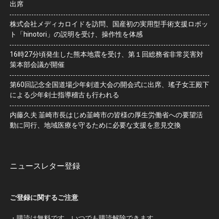
出席
株式会社メディカロイドを訪問、国産初の実用型手術支援ロボッ
ト「hinotori」の説明を受け、操作性を体感
16時27分頃発生した熊本地震を受け、第１回総務省非常災害対
策本部会議が開催
第60回記念全国道場少年剣道大会の開会式に出席、瑤子女王殿下
による少年剣士指導稽古も行われる
内藤久夫 韮崎市長はじめ韮崎市の皆様の厚生労働省への要望活
動に同行、地域医療を守るために必要な支援を意見交換
ニュースレター登録
ご登録に関するご注意
・購読は無料です。いつでも購読解除できます。