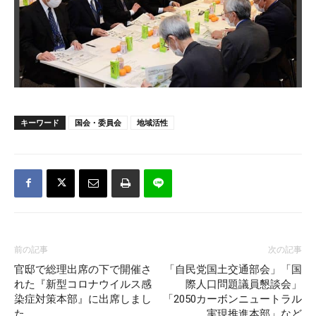
キーワード
国会・委員会
地域活性
前の記事
次の記事
官邸で総理出席の下で開催さ
「自民党国土交通部会」「国
れた『新型コロナウイルス感
際人口問題議員懇談会」
染症対策本部』に出席しまし
「2050カーボンニュートラル
た
実現推進本部」など