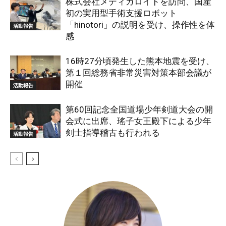
株式会社メディカロイドを訪問、国産
初の実用型手術支援ロボット
「hinotori」の説明を受け、操作性を体
活動報告
感
16時27分頃発生した熊本地震を受け、
第１回総務省非常災害対策本部会議が
開催
活動報告
第60回記念全国道場少年剣道大会の開
会式に出席、瑤子女王殿下による少年
剣士指導稽古も行われる
活動報告