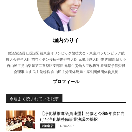
堀内のり子
衆議院議員 山梨2区 前東京オリンピック競技大会・東京パラリンピック競
技大会担当大臣 前ワクチン接種推進担当大臣 元環境副大臣 兼 内閣府副大臣
自由民主党山梨県第二選挙区支部長 元厚生労働大臣政務官 衆議院予算委員
会理事 自由民主党総務 自由民主党団体総局・厚生関係団体委員長
プロフィール
今週よく読まれている記事
【浄化槽推進議員連盟】開催と令和8年度に向
けた浄化槽整備事業決議の採択
11/28/2025
活動報告