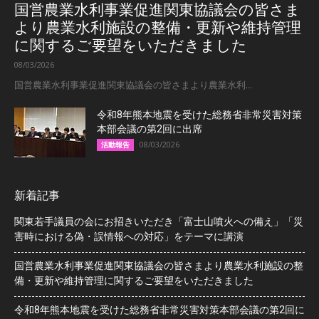
国営農業水利事業促進関東協議会の皆さま
より農業水利施設の整備・更新や維持管理
に関するご要望をいただきました
08/03/2026
国営農業水利事業促進関東協議会の皆さまより農業水利...
令和8年熊本地震を受けた総務省非常災害対策
本部会議の第2回に出席
08/03/2026
活動報告
新着記事
関東若手議員の会にお招きいただき「富士山噴火への備え」「災
害時における偽・誤情報への対応」をテーマに講演
国営農業水利事業促進関東協議会の皆さまより農業水利施設の整
備・更新や維持管理に関するご要望をいただきました
令和8年熊本地震を受けた総務省非常災害対策本部会議の第2回に