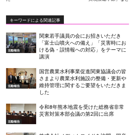
キーワードによる関連記事
関東若手議員の会にお招きいただき
「富士山噴火への備え」「災害時にお
ける偽・誤情報への対応」をテーマに
活動報告
講演
国営農業水利事業促進関東協議会の皆
さまより農業水利施設の整備・更新や
維持管理に関するご要望をいただきま
活動報告
した
令和8年熊本地震を受けた総務省非常
災害対策本部会議の第2回に出席
活動報告