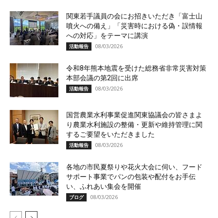
関東若手議員の会にお招きいただき「富士山
噴火への備え」「災害時における偽・誤情報
への対応」をテーマに講演
08/03/2026
活動報告
令和8年熊本地震を受けた総務省非常災害対策
本部会議の第2回に出席
08/03/2026
活動報告
国営農業水利事業促進関東協議会の皆さまよ
り農業水利施設の整備・更新や維持管理に関
するご要望をいただきました
08/03/2026
活動報告
各地の市民夏祭りや花火大会に伺い、フード
サポート事業でパンの包装や配付をお手伝
い、ふれあい集会を開催
08/03/2026
ブログ