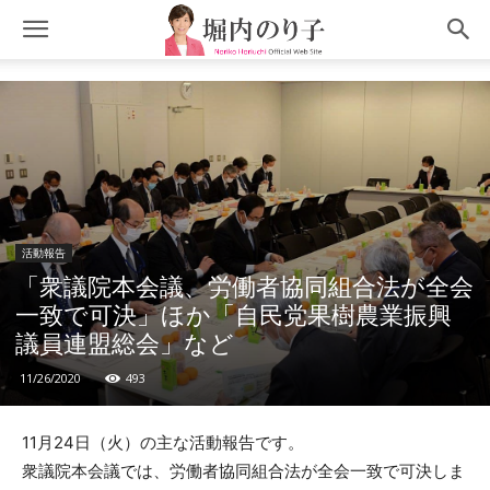
活動報告
「衆議院本会議、労働者協同組合法が全会
一致で可決」ほか「自民党果樹農業振興
議員連盟総会」など
11/26/2020
493
11月24日（火）の主な活動報告です。
衆議院本会議では、労働者協同組合法が全会一致で可決しま