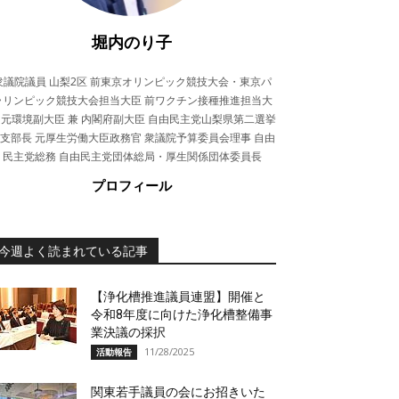
堀内のり子
衆議院議員 山梨2区 前東京オリンピック競技大会・東京パ
ラリンピック競技大会担当大臣 前ワクチン接種推進担当大
 元環境副大臣 兼 内閣府副大臣 自由民主党山梨県第二選挙
支部長 元厚生労働大臣政務官 衆議院予算委員会理事 自由
民主党総務 自由民主党団体総局・厚生関係団体委員長
プロフィール
今週よく読まれている記事
【浄化槽推進議員連盟】開催と
令和8年度に向けた浄化槽整備事
業決議の採択
11/28/2025
活動報告
関東若手議員の会にお招きいた