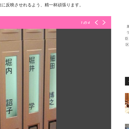
政に反映させれるよう、精一杯頑張ります。
1
の 4
臣
区