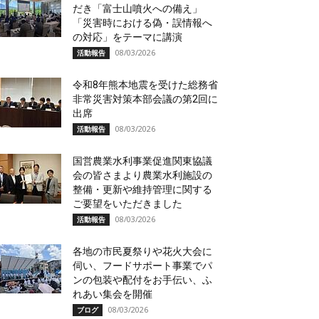
だき「富士山噴火への備え」
「災害時における偽・誤情報へ
の対応」をテーマに講演
08/03/2026
活動報告
令和8年熊本地震を受けた総務省
非常災害対策本部会議の第2回に
出席
08/03/2026
活動報告
国営農業水利事業促進関東協議
会の皆さまより農業水利施設の
整備・更新や維持管理に関する
ご要望をいただきました
08/03/2026
活動報告
各地の市民夏祭りや花火大会に
伺い、フードサポート事業でパ
ンの包装や配付をお手伝い、ふ
れあい集会を開催
08/03/2026
ブログ