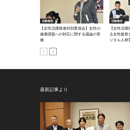
活動報告
活動報告
【女性活躍推進特別委員会】女性の
【女性活躍
健康課題への対応に関する議論の実
る女性版骨太
施
ジタル人材
最新記事より