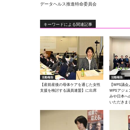
データヘルス推進特命委員会
キーワードによる関連記事
活動報告
活動報告
【産前産後の母体ケアを通じた女性
【WPS議
支援を検討する議員連盟】に出席
WPSアジ
みや日本へ
いただきま