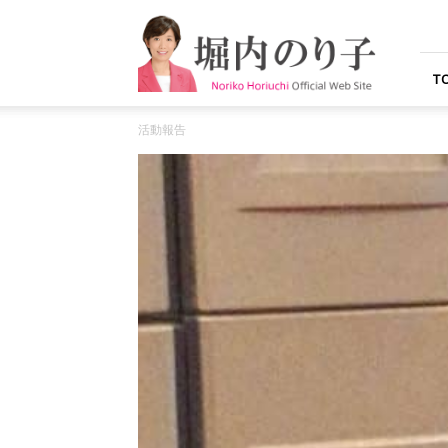
堀
内
の
り
T
子
オ
活動報告
フ
ィ
シ
ャ
ル
ウ
ェ
ブ
サ
イ
ト