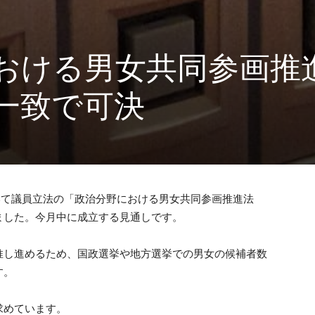
おける男女共同参画推
一致で可決
いて議員立法の「政治分野における男女共同参画推進法
ました。今月中に成立する見通しです。
推し進めるため、国政選挙や地方選挙での男女の候補者数
す。
求めています。