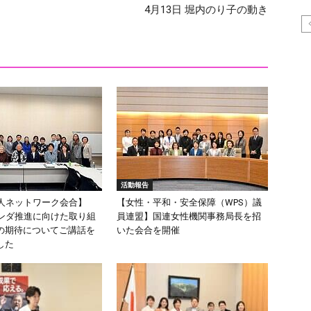
4月13日 堀内のり子の動き
活動報告
会人ネットワーク会合】
【女性・平和・安全保障（WPS）議
ェンダ推進に向けた取り組
員連盟】国連女性機関事務局長を招
の期待についてご講話を
いた会合を開催
した