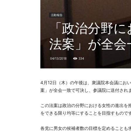
活動報告
「政治分野に
法案」が全会
04/13/2018
334
4月12日（木）の午後は、衆議院本会議にお
案」が全会一致で可決し、参議院に送付され
この法案は政治の分野における女性の進出を
をできる限り均等にすることを目指すもので
各党に男女の候補者数の目標を定めることも