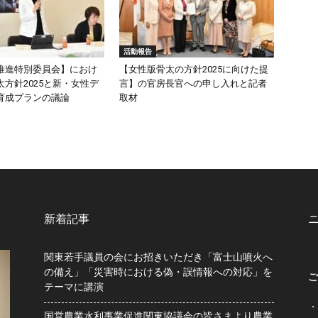
活動報告
推進特別委員会】におけ
【女性版骨太の方針2025に向けた提
方針2025と新・女性デ
言】の官房長官への申し入れと記者
育成プランの議論
取材
新着記事
関東若手議員の会にお招きいただき「富士山噴火へ
の備え」「災害時における偽・誤情報への対応」を
ご
テーマに講演
・
国営農業水利事業促進関東協議会の皆さまより農業