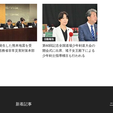
活動報告
頃発生した熊本地震を受
第60回記念全国道場少年剣道大会の
総務省非常災害対策本部
開会式に出席、瑤子女王殿下による
少年剣士指導稽古も行われる
新着記事