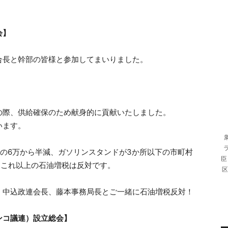
会】
合長と幹部の皆様と参加してまいりました。
の際、供給確保のため献身的に貢献いたしました。
います。
の6万から半減、ガソリンスタンドが3か所以下の市町村
臣
。これ以上の石油増税は反対です。
区
、中込政連会長、藤本事務局長とご一緒に石油増税反対！
ンコ議連）設立総会】