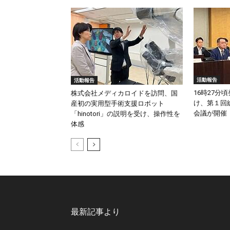
活動報告
活動報告
16時27分
株式会社メディカロイドを訪問、国
け、第１回
産初の実用型手術支援ロボット
会議が開催
「hinotori」の説明を受け、操作性を
体感
最新記事より