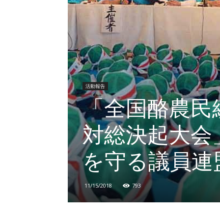
活動報告
「全国酪農民
対総決起大会
を守る議員連
11/15/2018
793