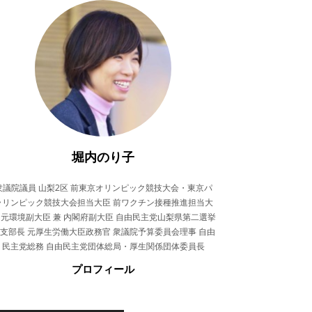
堀内のり子
衆議院議員 山梨2区 前東京オリンピック競技大会・東京パ
ラリンピック競技大会担当大臣 前ワクチン接種推進担当大
 元環境副大臣 兼 内閣府副大臣 自由民主党山梨県第二選挙
支部長 元厚生労働大臣政務官 衆議院予算委員会理事 自由
民主党総務 自由民主党団体総局・厚生関係団体委員長
プロフィール