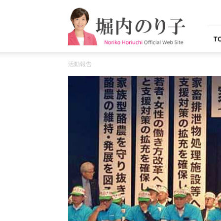
堀
内
の
り
T
子
オ
活動報告
フ
ィ
シ
ャ
ル
ウ
ェ
ブ
サ
イ
ト