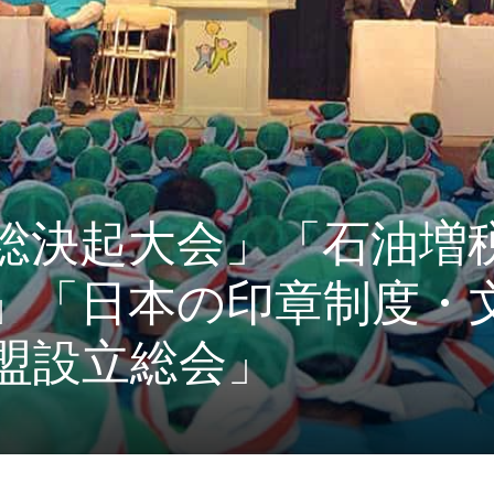
総決起大会」「石油増
」「日本の印章制度・
盟設立総会」