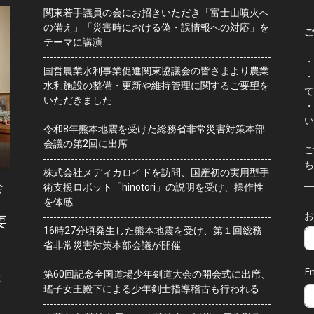
関東若手議員の会にお招きいただき「富士山噴火へ
の備え」「災害時における偽・誤情報への対応」を
ご
テーマに講演
・
国営農業水利事業促進関東協議会の皆さまより農業
・
水利施設の整備・更新や維持管理に関するご要望を
て
いただきました
・
い
令和8年熊本地震を受けた総務省非常災害対策本部
会議の第2回に出席
ご
ち
株式会社メディカロイドを訪問、国産初の実用型手
会
術支援ロボット「hinotori」の説明を受け、操作性
を体感
お
要
16時27分頃発生した熊本地震を受け、第１回総務
省非常災害対策本部会議が開催
Em
第60回記念全国道場少年剣道大会の開会式に出席、
水
瑤子女王殿下による少年剣士指導稽古も行われる