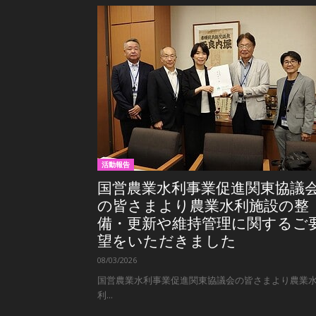
活動報告
国営農業水利事業促進関東協議
の皆さまより農業水利施設の整
備・更新や維持管理に関するご
望をいただきました
08/03/2026
国営農業水利事業促進関東協議会の皆さまより農業
利...