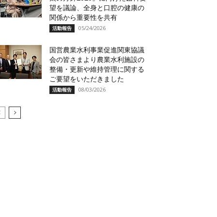
望を議論、全身と口腔の健康の
関係から重要性を共有
05/24/2026
活動報告
国営農業水利事業促進関東協議
会の皆さまより農業水利施設の
整備・更新や維持管理に関する
家族型酪農
ご要望をいただきました
08/03/2026
活動報告