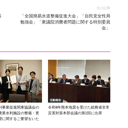
次の記事
基
「全国簡易水道整備促進大会」「自民党女性局
勉強会」「衆議院消費者問題に関する特別委員
会」
活動報告
利事業促進関東協議会の
令和8年熊本地震を受けた総務省非常
農業水利施設の整備・更
災害対策本部会議の第2回に出席
理に関するご要望をいた