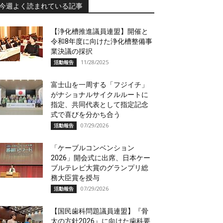
今週よく読まれている記事
【浄化槽推進議員連盟】開催と
令和8年度に向けた浄化槽整備事
業決議の採択
11/28/2025
活動報告
富士山を一周する「フジイチ」
がナショナルサイクルルートに
指定、共同代表として指定記念
式で喜びを分かち合う
07/29/2026
活動報告
「ケーブルコンベンション
2026」開会式に出席、日本ケー
ブルテレビ大賞のグランプリ総
務大臣賞を授与
07/29/2026
活動報告
【国民歯科問題議員連盟】『骨
太の方針2026』に向けた歯科要