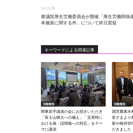
前の記事
衆議院厚生労働委員会が開催「厚生労働関係
本施策に関する件」について終日質疑
キーワードによる関連記事
活動報告
活動報告
関東若手議員の会にお招きいただき
国営農業水
「富士山噴火への備え」「災害時に
皆さまより
おける偽・誤情報への対応」をテー
新や維持管
マに講演
だきました