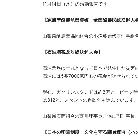
11月14日（水）の活動報告です。
【家族型酪農危機突破！全国酪農民総決起大
山梨県酪農業協同組合の小澤英康代表理事組
【石油増税反対総決起大会】
石油業界は一丸となって日本で発生した災害
石油には5兆7000億円もの税金が課せられて
現在、ガソリンスタンドは約3万と、ピーク時
は312と、スタンドの過疎化も進んでいます
山梨県石商組合の西川理事長、湯山副理事長
【日本の印章制度・文化を守る議員連盟（ハ