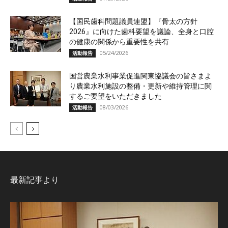
【国民歯科問題議員連盟】『骨太の方針
2026』に向けた歯科要望を議論、全身と口腔
の健康の関係から重要性を共有
05/24/2026
活動報告
国営農業水利事業促進関東協議会の皆さまよ
り農業水利施設の整備・更新や維持管理に関
するご要望をいただきました
08/03/2026
活動報告
最新記事より