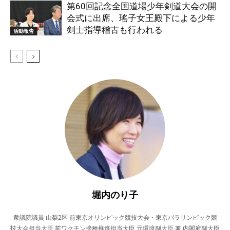
第60回記念全国道場少年剣道大会の開
会式に出席、瑤子女王殿下による少年
剣士指導稽古も行われる
活動報告
堀内のり子
衆議院議員 山梨2区 前東京オリンピック競技大会・東京パラリンピック競
技大会担当大臣 前ワクチン接種推進担当大臣 元環境副大臣 兼 内閣府副大臣