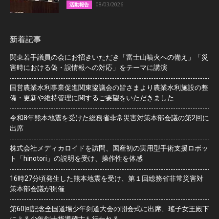
08/03/2026
活動報告
新着記事
関東若手議員の会にお招きいただき「富士山噴火への備え」「災
害時における偽・誤情報への対応」をテーマに講演
国営農業水利事業促進関東協議会の皆さまより農業水利施設の整
備・更新や維持管理に関するご要望をいただきました
令和8年熊本地震を受けた総務省非常災害対策本部会議の第2回に
出席
株式会社メディカロイドを訪問、国産初の実用型手術支援ロボッ
ト「hinotori」の説明を受け、操作性を体感
16時27分頃発生した熊本地震を受け、第１回総務省非常災害対
策本部会議が開催
第60回記念全国道場少年剣道大会の開会式に出席、瑤子女王殿下