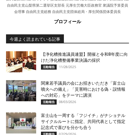
自由民主党山梨県第二選挙区支部長 元厚生労働大臣政務官 衆議院予算委員
会理事 自由民主党総務 自由民主党団体総局・厚生関係団体委員長
プロフィール
今週よく読まれている記事
【浄化槽推進議員連盟】開催と令和8年度に向
けた浄化槽整備事業決議の採択
11/28/2025
活動報告
関東若手議員の会にお招きいただき「富士山
噴火への備え」「災害時における偽・誤情報
への対応」をテーマに講演
08/03/2026
活動報告
富士山を一周する「フジイチ」がナショナル
サイクルルートに指定、共同代表として指定
記念式で喜びを分かち合う
07/29/2026
活動報告