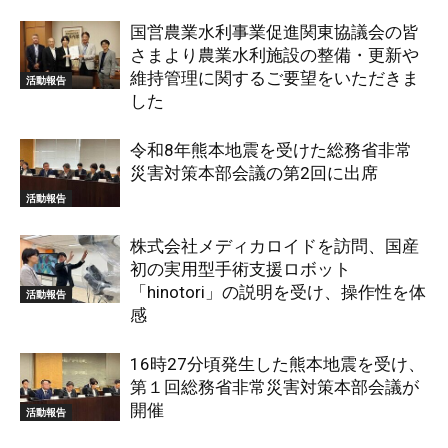
国営農業水利事業促進関東協議会の皆
さまより農業水利施設の整備・更新や
維持管理に関するご要望をいただきま
活動報告
した
令和8年熊本地震を受けた総務省非常
災害対策本部会議の第2回に出席
活動報告
株式会社メディカロイドを訪問、国産
初の実用型手術支援ロボット
「hinotori」の説明を受け、操作性を体
活動報告
感
16時27分頃発生した熊本地震を受け、
第１回総務省非常災害対策本部会議が
開催
活動報告