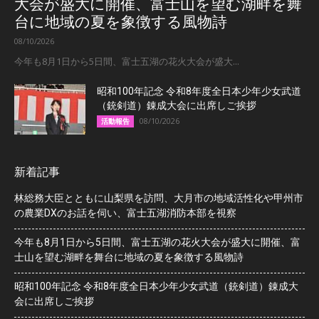
大会が盛大に開催、富士山を望む湖畔を舞
台に地域の夏を象徴する風物詩
08/10/2026
今年も8月1日から5日間、富士五湖の花火大会が盛大...
昭和100年記念 令和8年度全日本少年少女武道
（銃剣道）錬成大会に出席しご挨拶
08/10/2026
活動報告
新着記事
林総務大臣とともに山梨県を訪問、大月市の地域活性化や甲州市
の農業DXのお話を伺い、富士五湖消防本部を視察
今年も8月1日から5日間、富士五湖の花火大会が盛大に開催、富
士山を望む湖畔を舞台に地域の夏を象徴する風物詩
昭和100年記念 令和8年度全日本少年少女武道（銃剣道）錬成大
会に出席しご挨拶