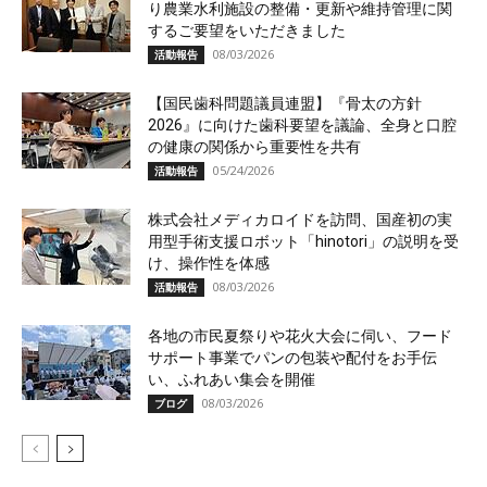
り農業水利施設の整備・更新や維持管理に関
するご要望をいただきました
08/03/2026
活動報告
【国民歯科問題議員連盟】『骨太の方針
2026』に向けた歯科要望を議論、全身と口腔
の健康の関係から重要性を共有
05/24/2026
活動報告
株式会社メディカロイドを訪問、国産初の実
用型手術支援ロボット「hinotori」の説明を受
け、操作性を体感
08/03/2026
活動報告
各地の市民夏祭りや花火大会に伺い、フード
サポート事業でパンの包装や配付をお手伝
い、ふれあい集会を開催
08/03/2026
ブログ