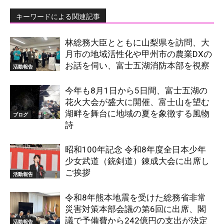
キーワードによる関連記事
林総務大臣とともに山梨県を訪問、大
月市の地域活性化や甲州市の農業DXの
お話を伺い、富士五湖消防本部を視察
活動報告
今年も8月1日から5日間、富士五湖の
花火大会が盛大に開催、富士山を望む
湖畔を舞台に地域の夏を象徴する風物
ブログ
詩
昭和100年記念 令和8年度全日本少年
少女武道（銃剣道）錬成大会に出席し
ご挨拶
活動報告
令和8年熊本地震を受けた総務省非常
災害対策本部会議の第6回に出席、閣
議で予備費から242億円の支出が決定
活動報告