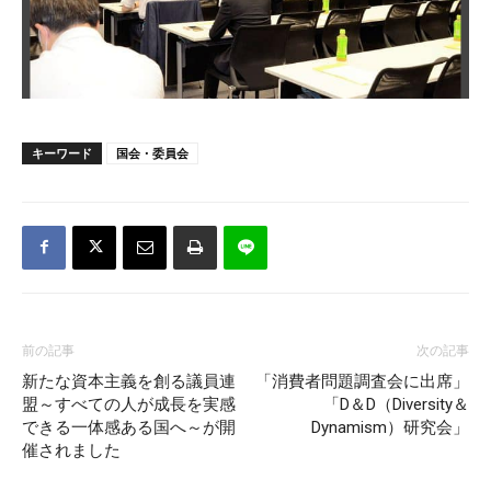
キーワード
国会・委員会
前の記事
次の記事
新たな資本主義を創る議員連
「消費者問題調査会に出席」
盟～すべての人が成長を実感
「D＆D（Diversity＆
できる一体感ある国へ～が開
Dynamism）研究会」
催されました