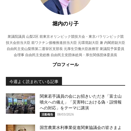
堀内のり子
衆議院議員 山梨2区 前東京オリンピック競技大会・東京パラリンピック競
技大会担当大臣 前ワクチン接種推進担当大臣 元環境副大臣 兼 内閣府副大臣
自由民主党山梨県第二選挙区支部長 元厚生労働大臣政務官 衆議院予算委員
会理事 自由民主党総務 自由民主党団体総局・厚生関係団体委員長
プロフィール
今週よく読まれている記事
関東若手議員の会にお招きいただき「富士山
噴火への備え」「災害時における偽・誤情報
への対応」をテーマに講演
08/03/2026
活動報告
国営農業水利事業促進関東協議会の皆さまよ