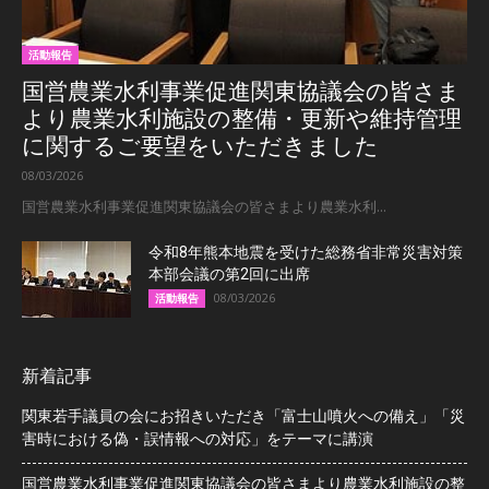
活動報告
国営農業水利事業促進関東協議会の皆さま
より農業水利施設の整備・更新や維持管理
に関するご要望をいただきました
08/03/2026
国営農業水利事業促進関東協議会の皆さまより農業水利...
令和8年熊本地震を受けた総務省非常災害対策
本部会議の第2回に出席
08/03/2026
活動報告
新着記事
関東若手議員の会にお招きいただき「富士山噴火への備え」「災
害時における偽・誤情報への対応」をテーマに講演
国営農業水利事業促進関東協議会の皆さまより農業水利施設の整