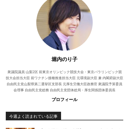
堀内のり子
衆議院議員 山梨2区 前東京オリンピック競技大会・東京パラリンピック競
技大会担当大臣 前ワクチン接種推進担当大臣 元環境副大臣 兼 内閣府副大臣
自由民主党山梨県第二選挙区支部長 元厚生労働大臣政務官 衆議院予算委員
会理事 自由民主党総務 自由民主党団体総局・厚生関係団体委員長
プロフィール
今週よく読まれている記事