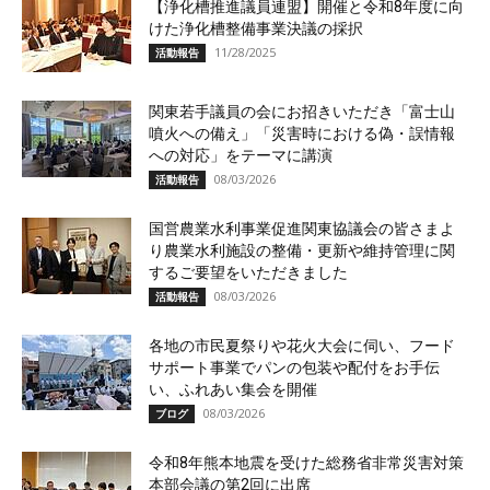
【浄化槽推進議員連盟】開催と令和8年度に向
けた浄化槽整備事業決議の採択
11/28/2025
活動報告
関東若手議員の会にお招きいただき「富士山
噴火への備え」「災害時における偽・誤情報
への対応」をテーマに講演
08/03/2026
活動報告
国営農業水利事業促進関東協議会の皆さまよ
り農業水利施設の整備・更新や維持管理に関
するご要望をいただきました
08/03/2026
活動報告
各地の市民夏祭りや花火大会に伺い、フード
サポート事業でパンの包装や配付をお手伝
い、ふれあい集会を開催
08/03/2026
ブログ
令和8年熊本地震を受けた総務省非常災害対策
本部会議の第2回に出席