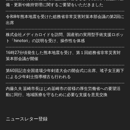
備・更新や維持管理に関するご要望をいただきました
令和8年熊本地震を受けた総務省非常災害対策本部会議の第2回に
出席
株式会社メディカロイドを訪問、国産初の実用型手術支援ロボッ
ト「hinotori」の説明を受け、操作性を体感
16時27分頃発生した熊本地震を受け、第１回総務省非常災害対
策本部会議が開催
第60回記念全国道場少年剣道大会の開会式に出席、瑤子女王殿下
による少年剣士指導稽古も行われる
内藤久夫 韮崎市長はじめ韮崎市の皆様の厚生労働省への要望活
動に同行、地域医療を守るために必要な支援を意見交換
ニュースレター登録