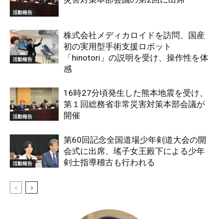
活動報告
株式会社メディカロイドを訪問、国産
初の実用型手術支援ロボット
「hinotori」の説明を受け、操作性を体
活動報告
感
16時27分頃発生した熊本地震を受け、
第１回総務省非常災害対策本部会議が
開催
活動報告
第60回記念全国道場少年剣道大会の開
会式に出席、瑤子女王殿下による少年
剣士指導稽古も行われる
活動報告