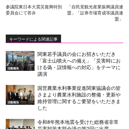
参議院東日本大震災復興特別
「自民党観光産業振興議員連
委員会にて答弁
盟」「証券市場育成等議員連
盟」
キーワードによる関連記事
関東若手議員の会にお招きいただき
「富士山噴火への備え」「災害時にお
ける偽・誤情報への対応」をテーマに
活動報告
講演
国営農業水利事業促進関東協議会の皆
さまより農業水利施設の整備・更新や
維持管理に関するご要望をいただきま
活動報告
した
令和8年熊本地震を受けた総務省非常
災害対策本部会議の第2回に出席